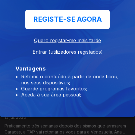
Literacia financeira: investir para proteger o
futuro
REGISTE-SE AGORA
14 jul. 2026
A jornalista Inês Martins falou com Bárbara Barroso,
especialista em literacia financeira e fundadora do MoneyLab,
um projeto dedicado à educação financeira.
Quero registar-me mais tarde
Entrar (utilizadores registados)
"Regalo una Sonrisa": solidariedade
portuguesa na Venezuela
Vantagens
13 jul. 2026
Retome o conteúdo a partir de onde ficou,
Francisco Soares, lusodescendente que dirige a "Regalo una
nos seus dispositivos;
Sonrisa", entrevistado pela jornalista Susana Barros conta que
Guarde programas favoritos;
tem procurado levar ou bens e sorrisos a miúdos e graúdos. E
Aceda à sua área pessoal;
deixa um pedido a Portugal.
TAP retoma ligações à Venezuela via Valência
13 jul. 2026
Praticamente três semanas depois dos sismos que arrasaram
Caracas, a TAP vai retomar os voos para a Venezuela. Ana