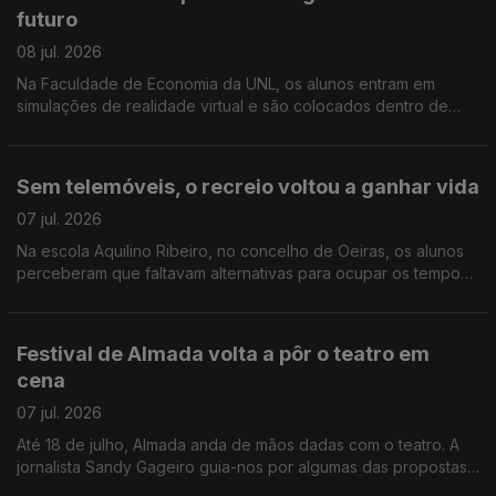
futuro
08 jul. 2026
Na Faculdade de Economia da UNL, os alunos entram em
simulações de realidade virtual e são colocados dentro de
empresas onde assumem diferentes funções e tomam
decisões em tempo real. Reportagem de Rita Fernandes
Sem telemóveis, o recreio voltou a ganhar vida
07 jul. 2026
Na escola Aquilino Ribeiro, no concelho de Oeiras, os alunos
perceberam que faltavam alternativas para ocupar os tempos
livres e puseram mãos à obra. Reportagem de Paula Veran
Festival de Almada volta a pôr o teatro em
cena
07 jul. 2026
Até 18 de julho, Almada anda de mãos dadas com o teatro. A
jornalista Sandy Gageiro guia-nos por algumas das propostas
que vão apresentar-se durante duas semanas.