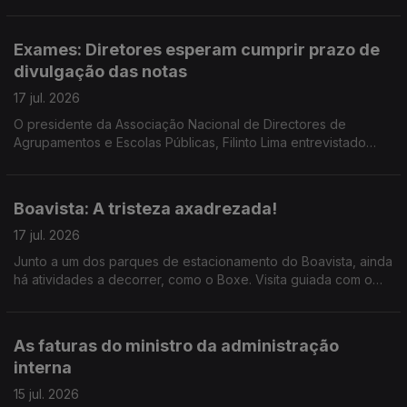
ao momento do Museu. Reportagem de Horácio Antunes
Exames: Diretores esperam cumprir prazo de
divulgação das notas
17 jul. 2026
O presidente da Associação Nacional de Directores de
Agrupamentos e Escolas Públicas, Filinto Lima entrevistado
pela jornalista Ana Isabel Costa.
Boavista: A tristeza axadrezada!
17 jul. 2026
Junto a um dos parques de estacionamento do Boavista, ainda
há atividades a decorrer, como o Boxe. Visita guiada com o
mentor do projeto, o treinador Carlos Caldas, ao microfone da
jornalista Alexandra Madeira
As faturas do ministro da administração
interna
15 jul. 2026