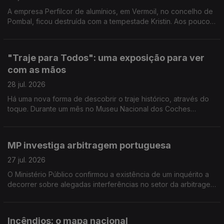
A empresa Perfilcor de alumínios, em Vermoil, no concelho de
Pombal, ficou destruída com a tempestade Kristin. Aos poucos
regressaram ao trabalho mas ainda há muito trabalho a fazer.
Reportagem de Horácio Antunes
"Traje para Todos": uma exposição para ver
com as mãos
28 jul. 2026
Há uma nova forma de descobrir o traje histórico, através do
toque. Durante um mês no Museu Nacional dos Coches
decorre a exposição "Traje para Todos". Reportagem de
Arlinda Brandão
MP investiga arbitragem portuguesa
27 jul. 2026
O Ministério Público confirmou a existência de um inquérito a
decorrer sobre alegadas interferências no setor da arbitragem
do futebol português. O comentário de Pedro Henriques, ex-
jogador e comentador Antena1.
Incêndios: o mapa nacional