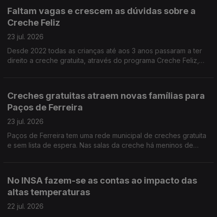
Faltam vagas e crescem as dúvidas sobre a
Creche Feliz
23 jul. 2026
Desde 2022 todas as crianças até aos 3 anos passaram a ter
direito a creche gratuita, através do programa Creche Feliz,
mas não há vagas suficientes. A jornalista Joana Carvalho Reis
ouviu pais à procura de respostas.
Creches gratuitas atraem novas famílias para
Paços de Ferreira
23 jul. 2026
Paços de Ferreira tem uma rede municipal de creches gratuita
e sem lista de espera. Nas salas da creche há meninos de
Paços de Ferreira mas também dos concelhos vizinhos.
Reportagem de Alexandra Madeira
No INSA fazem-se as contas ao impacto das
altas temperaturas
22 jul. 2026