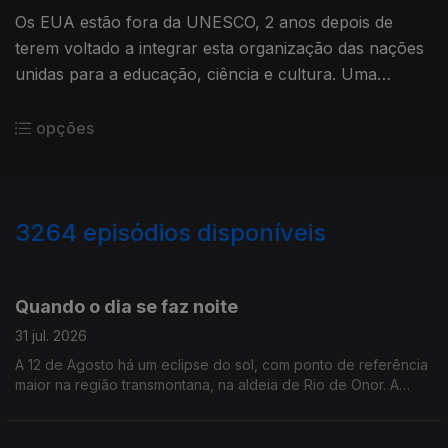
Os EUA estão fora da UNESCO, 2 anos depois de
terem voltado a integrar esta organização das nações
unidas para a educação, ciência e cultura. Uma
decisão de Donald Trump analisada pelo Embaixador
Seixa da Costa.
opções
3264
episódios disponíveis
944787
942960
941197
939480
Quando o dia se faz noite
31 jul. 2026
A 12 de Agosto há um eclipse do sol, com ponto de referência
maior na região transmontana, na aldeia de Rio de Onor. A
jornalista Alexandra Madeira conversou com astrónomo Filipe
Pires, do Planetário do Porto.