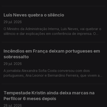
Portugal a não conseguir criar riqueza suficiente. A jornalista
Isabel Gaspar Dias conversou com os autores.
Luís Neves quebra o silêncio
29 jul. 2026
O Ministro da Administração Interna, Luís Neves, vai quebrar o
silêncio e dar explicações em conferência de imprensa. O
comentário de António José Teixeira.
Incêndios em França deixam portugueses em
sobressalto
29 jul. 2026
A jornalista Alexandra Sofia Costa conversou com dois
portugueses, Ana Leonor e Bernardino Ferreira, que vivem a
40 e 100 km de Bordéus. Já regressaram a casa, mas ainda
não se sentem completamente seguros.
Tempestade Kristin ainda deixa marcas na
Perfilcor 6 meses depois
28 jul. 2026