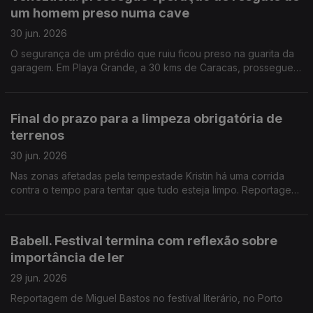
um homem preso numa cave
30 jun. 2026
O segurança de um prédio que ruiu ficou preso na guarita da
garagem. Em Playa Grande, a 30 kms de Caracas, prossegue a
delicada operação para o retirar em segurança. Relato do
enviado da RTP Daniel Catalão
Final do prazo para a limpeza obrigatória de
terrenos
30 jun. 2026
Nas zonas afetadas pela tempestade Kristin há uma corrida
contra o tempo para tentar que tudo esteja limpo. Reportagem
de Diana Craveiro no Arrabal, concelho de Leiria.
Babell. Festival termina com reflexão sobre
importância de ler
29 jun. 2026
Reportagem de Miguel Bastos no festival literário, no Porto