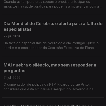
Quando as temperaturas sobem é preciso antecipar os
impactos na saúde pública para poder, assim, avançar com as
medidas de prevenção. Reportagem de Oriana Barcelos no
Instituto Nacional de Saúde Doutor Ricardo Jorge.
Dia Mundial do Cérebro: o alerta para a falta de
especialistas
22 jul. 2026
Há falta de especialistas de Neurologia em Portugal. Quem o
admite é o coordenador da Comissão Executiva do Plano
Nacional da Saúde para Demências. Manuel Caldas de Almeida
entrevistado pela jornalista Sandra Henriques
MAI quebra o silêncio, mas sem responder a
perguntas
21 jul. 2026
O comentador de politica da RTP, Ricardo Jorge Pinto,
considera que está em causa a imagem do Governo e da
Polícia Judiciária e entende que o prazo para Luís Neves dar
esclarecimentos está a chegar ao fim.