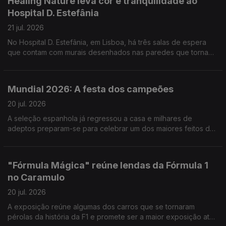
Healing Nature leva cor e tranquilidade ao
Hospital D. Estefânia
21 jul. 2026
No Hospital D. Estefânia, em Lisboa, há três salas de espera
que contam com murais desenhados nas paredes que tornam
o espaço mais apelativo, mas não só. Reportagem de Cláudia
Godinho
Mundial 2026: A festa dos campeões
20 jul. 2026
A seleção espanhola já regressou a casa e milhares de
adeptos preparam-se para celebrar um dos maiores feitos da
história do futebol do país. Reportagem de Marta Bacelar da
Costa
"Fórmula Mágica" reúne lendas da Fórmula 1
no Caramulo
20 jul. 2026
A exposição reúne algumas dos carros que se tornaram
pérolas da história da F1 e promete ser a maior exposição até