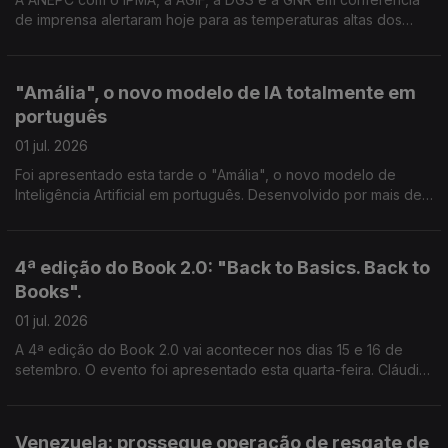
de imprensa alertaram hoje para as temperaturas altas dos
próximos dias. Reportagem de Ana Isabel Costa
"Amália", o novo modelo de IA totalmente em
português
01 jul. 2026
Foi apresentado esta tarde o "Amália", o novo modelo de
Inteligência Artificial em português. Desenvolvido por mais de
60 investigadores, o projeto foi financiado pelo Plano de
Recuperação e Resiliência e vai estar disponível, em breve,
para várias entidades da Administração Pública. Reportagem
4ª edição do Book 2.0: "Back to Basics. Back to
de Inês Ameixa
Books".
01 jul. 2026
A 4ª edição do Book 2.0 vai acontecer nos dias 15 e 16 de
setembro. O evento foi apresentado esta quarta-feira. Cláudia
Godinho entrevista o presidente da APEL, Miguel Pauseiro
Venezuela: prossegue operação de resgate de