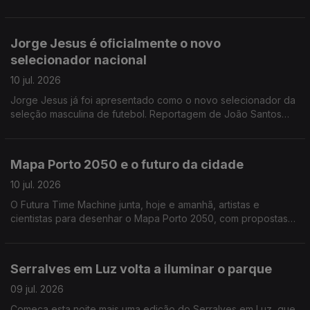
Isabel Costa entrevista Mário Chaves, o administrador para a
área operacional da TAP.
Jorge Jesus é oficialmente o novo
selecionador nacional
10 jul. 2026
Jorge Jesus já foi apresentado como o novo selecionador da
seleção masculina de futebol. Reportagem de João Santos
Correia
Mapa Porto 2050 e o futuro da cidade
10 jul. 2026
O Futura Time Machine junta, hoje e amanhã, artistas e
cientistas para desenhar o Mapa Porto 2050, com propostas
para uma cidade mais sustentável e preparada para os
desafios do futuro. Alexandra Madeira entrevista Graça
Fonseca, cofundadora da Fundação Futura
Serralves em Luz volta a iluminar o parque
09 jul. 2026
Começa esta noite mais uma edição do Serralves em Luz, que