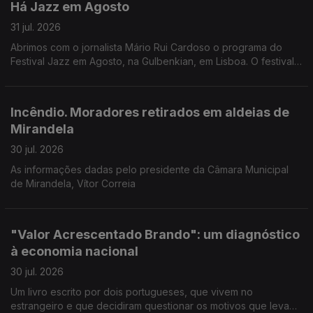
Há Jazz em Agosto
31 jul. 2026
Abrimos com o jornalista Mário Rui Cardoso o programa do
Festival Jazz em Agosto, na Gulbenkian, em Lisboa. O festival
começa esta noite com o pianista Joachim Kuhn, mas são 14
concertos no total.
Incêndio. Moradores retirados em aldeias de
Mirandela
30 jul. 2026
As informações dadas pelo presidente da Câmara Municipal
de Mirandela, Vítor Correia
"Valor Acrescentado Brando": um diagnóstico
à economia nacional
30 jul. 2026
Um livro escrito por dois portugueses, que vivem no
estrangeiro e que decidiram questionar os motivos que levam