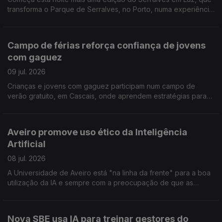
transforma o Parque de Serralves, no Porto, numa experiência
para toda a família. Reportagem de Miguel Bastos
Campo de férias reforça confiança de jovens
com gaguez
09 jul. 2026
Crianças e jovens com gaguez participam num campo de
verão gratuito, em Cascais, onde aprendem estratégias para
comunicar com mais confiança e sem medo. A repórter Sandra
Henriques foi conhecer esta iniciativa
Aveiro promove uso ético da Inteligência
Artificial
08 jul. 2026
A Universidade de Aveiro está "na linha da frente" para a boa
utilização da IA e sempre com a preocupação de que as
competências humanas não sejam relegadas para segundo
plano. Reportagem de Alexandra Madeira
Nova SBE usa IA para treinar gestores do