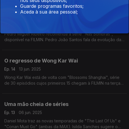
nos seus dispositivos;
Amado, Tieta e muitas outras passam por esta conversa.
Guarde programas favoritos;
Os bastidores da política e a intimidade no
Aceda à sua área pessoal;
cinema
Ep. 15
20 jun. 2025
Pedro Miguel Ribeiro recomenda a série "Nas Sombras",
disponível na FILMIN. Pedro João Santos fala da evolução das
cenas de sexo no cinema através do livro "Revolutionary
Desires" de Xuanlin Tham
O regresso de Wong Kar Wai
Ep. 14
13 jun. 2025
Wong Kar Wai está de volta com "Blossoms Shanghai", série
de 30 episódios cujos primeiros 15 chegam à FILMIN na terça-
feira. É o tema da conversa com o realizador Ricardo
Gonçalves, apaixonado por cinema asiático.
Uma mão cheia de séries
Ep. 13
06 jun. 2025
Daniel Mota traz as novas temporadas de "The Last Of Us" e
"Conan Must Go" (ambas da MAX). Isilda Sanches sugere o