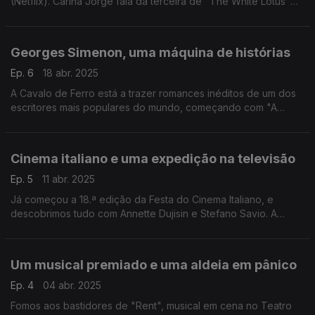
(Netflix). Carina Jorge fala da terceira de "The White Lotus"
(MAX). E João Bacalhau fala dos livros de Michael Crichton,
criador do "Parque Jurássico".
Georges Simenon, uma máquina de histórias
Ep. 6
18 abr. 2025
A Cavalo de Ferro está a trazer romances inéditos de um dos
escritores mais populares do mundo, começando com "A
Neve Estava Suja" e "As Janelas Defronte". Voltamos a
Simenon com Pedro Miguel Ribeiro e Diogo Madre Deus.
Cinema italiano e uma expedição na televisão
Ep. 5
11 abr. 2025
Já começou a 18.ª edição da Festa do Cinema Italiano, e
descobrimos tudo com Annette Dujisin e Stefano Savio. A
actriz Sara Matos faz parte do elenco de "Ponto Nemo", nova
série da RTP que esteve no centro da conversa.
Um musical premiado e uma aldeia em pânico
Ep. 4
04 abr. 2025
Fomos aos bastidores de "Rent", musical em cena no Teatro