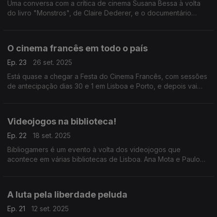
Uma conversa com a crítica de cinema Susana Bessa à volta
do livro "Monstros", de Claire Dederer, e o documentário
"Também Conhecido Como Charlie Sheen", sobre a ascensão
e sucessivas quedas do ator.
O cinema francês em todo o país
Ep. 23
26 set. 2025
Está quase a chegar a Festa do Cinema Francês, com sessões
de antecipação dias 30 e 1 em Lisboa e Porto, e depois vai
andar por outras cidades. A programadora Anette Dujisin
apresenta as novidades da edição deste ano.
Videojogos na biblioteca!
Ep. 22
18 set. 2025
Bibliogamers é um evento à volta dos videojogos que
acontece em várias bibliotecas de Lisboa. Ana Mota e Paulo
José da Silva apresentam-nos a iniciativa.
A luta pela liberdade peluda
Ep. 21
12 set. 2025