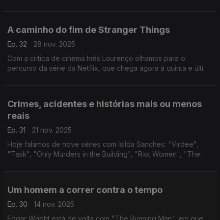
agência imobiliária. Foi o pretexto de uma conversa que
passou por outros projetos passados e futuros.
A caminho do fim de Stranger Things
Ep. 32
28 nov. 2025
Com a crítica de cinema Inês Lourenço olhamos para o
percurso da série da Netflix, que chega agora à quinta e última
temporada.
Crimes, acidentes e histórias mais ou menos
reais
Ep. 31
21 nov. 2025
Hoje falamos de nove séries com Isilda Sanches: "Virdee",
"Task", "Only Murders in the Building", "Riot Women", "The
Chair Company", "The Thick of It", "The Hack", "O Dinheiro
dos Outros" e "Out of the Unknown".
Um homem a correr contra o tempo
Ep. 30
14 nov. 2025
Edgar Wright está de volta com "The Running Man", em que