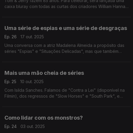
Tom & Jerry fazem 85 anos. Para celebrar, será lançada uma
caixa bluray com todas as curtas dos criadores William Hanna
e Joseph Barbera (1940-1958). É o mote para uma conversa
com Jerry Beck, historiador de animação.
Uma série de espias e uma série de desgraças
Ep. 26
17 out. 2025
Uma conversa com a atriz Madalena Almeida a propósito das
séries "Espias" e "Situações Delicadas", mas que também
passou pelo cinema e o teatro (a recente encenação de
"Killer Joe").
Mais uma mão cheia de séries
Ep. 25
10 out. 2025
Com Isilda Sanches. Falamos de "Contra a Lei" (disponível na
Filmin), dos regressos de "Slow Horses" e "South Park", e
recordamos a britânica "Liga de Cavalheiros" e a animação
japonesa "Serial Experiments Lain".
Como lidar com os monstros?
Ep. 24
03 out. 2025