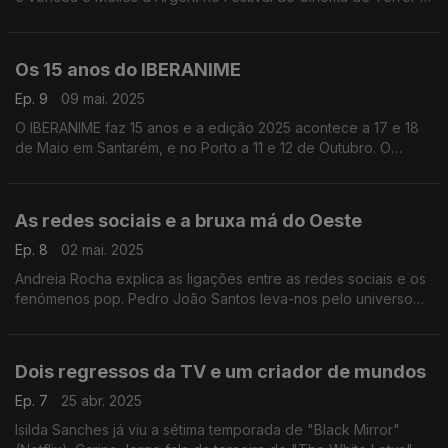
Fantasia de Haapsalu, na Estónia. Uma conversa à volta deste
e outros filmes do realizador.
Os 15 anos do IBERANIME
Ep. 9
09 mai. 2025
O IBERANIME faz 15 anos e a edição 2025 acontece a 17 e 18
de Maio em Santarém, e no Porto a 11 e 12 de Outubro. O
diretor de comunicação Mário Costa leva-nos pelos vários
destaques desta festa da cultura japonesa.
As redes sociais e a bruxa má do Oeste
Ep. 8
02 mai. 2025
Andreia Rocha explica as ligações entre as redes sociais e os
fenómenos pop. Pedro João Santos leva-nos pelo universo
de "Wicked": primeiro um livro, depois um musical e agora os
filmes com Cynthia Erivo e Ariana Grande.
Dois regressos da TV e um criador de mundos
Ep. 7
25 abr. 2025
Isilda Sanches já viu a sétima temporada de "Black Mirror"