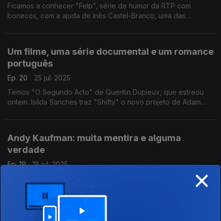
Ficamos a conhecer "Felp", série de humor da RTP com
bonecos, com a ajuda de Inês Castel-Branco, uma das
humanas do elenco, e Henrique Dias e Manuel Pureza, dois
dos criadores do projeto.
Um filme, uma série documental e um romance
português
Ep. 20
25 jul. 2025
Temos "O Segundo Acto" de Quentin Dupieux, que estreou
ontem. Isilda Sanches traz "Shifty" o novo projeto de Adam
Curtis. E Tiago R. Santos apresenta o romance "Quarto N.º 2,
Hotel Portugal" (Visgarolho Editora).
Andy Kaufman: muita mentira e alguma
verdade
Ep. 19
18 jul. 2025
×
Com Pedro Miguel Ribeiro recordamos o comediante polémico
e transgressor, à boleia do documentário "A Comédia e o
Caos: O Legado de Andy Kaufman", disponível na Filmin.