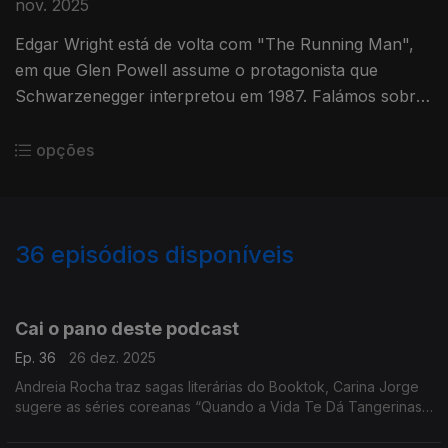
nov. 2025
Edgar Wright está de volta com "The Running Man",
em que Glen Powell assume o protagonista que
Schwarzenegger interpretou em 1987. Falámos sobre
a nova adaptação do livro de Stephen King com o
crítico Ricardo Du Toit.
opções
36
episódios disponíveis
880708
855047
835566
Cai o pano deste podcast
Ep. 36
26 dez. 2025
Andreia Rocha traz sagas literárias do Booktok, Carina Jorge
sugere as séries coreanas “Quando a Vida Te Dá Tangerinas”
e "Bon Appétit, Vossa Majestade!", e com Isilda Sanches
vemos "Pluribus", "Bookish" e "Black Books".