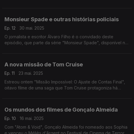
regresso de "Andor" (Disney +), "Amigos e Vizinhos" (Apple
TV +) e a minissérie "Reservado" (Netflix).
Monsieur Spade e outras histórias policiais
Ep. 12
30 mai. 2025
O jornalista e escritor Álvaro Filho é o convidado deste
episódio, que parte da série "Monsieur Spade", disponível na
FILMIN, para falar da História da literatura policial.
A nova missão de Tom Cruise
Ep. 11
23 mai. 2025
Estreou ontem "Missão Impossível: O Ajuste de Contas Final",
oitavo filme de uma saga que Tom Cruise protagoniza há
quase 30 anos. Com Daniel Louro, do Podcast VHS, falamos
desta nova aventura e de tudo o que veio antes.
Os mundos dos filmes de Gonçalo Almeida
Ep. 10
16 mai. 2025
Com "Atom & Void", Gonçalo Almeida foi nomeado aos Sophia
e venceu o Méliès d'Argent no Festival de Cinema de Terror e