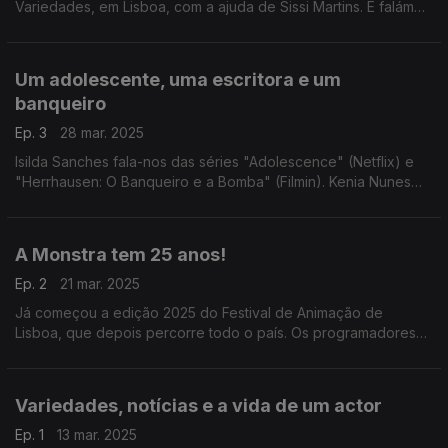
Variedades, em Lisboa, com a ajuda de Sissi Martins. E falámos
com Leonor Vasconcelos, Miguel Guilherme e Guilherme
Branquinho por causa da série "Finisterra".
Um adolescente, uma escritora e um
banqueiro
Ep. 3
28 mar. 2025
Isilda Sanches fala-nos das séries "Adolescence" (Netflix) e
"Herrhausen: O Banqueiro e a Bomba" (Filmin). Kenia Nunes
apresenta o fenómeno Sally Rooney e os seus quatro
romances (editados pela Relógio d'Água).
A Monstra tem 25 anos!
Ep. 2
21 mar. 2025
Já começou a edição 2025 do Festival de Animação de
Lisboa, que depois percorre todo o país. Os programadores
Fernando Galrito e Miguel Pires de Matos guiam-nos pelas
propostas da Monstra deste ano.
Variedades, notícias e a vida de um actor
Ep. 1
13 mar. 2025