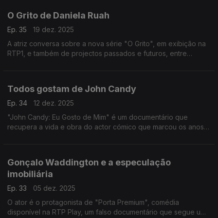
O Grito de Daniela Ruah
Ep. 35
19 dez. 2025
A atriz conversa sobre a nova série "O Grito", em exibição na
RTP1, e também de projectos passados e futuros, entre
Portugal e os EUA.
Todos gostam de John Candy
Ep. 34
12 dez. 2025
"John Candy: Eu Gosto de Mim" é um documentário que
recupera a vida e obra do actor cómico que marcou os anos
80 e 90. Falamos sobre este filme e vários papéis
emblemáticos de John Candy com o argumentista Tiago
Laranjo.
Gonçalo Waddington e a especulação
imobiliária
Ep. 33
05 dez. 2025
O ator é o protagonista de "Porta Premium", comédia
disponível na RTP Play, um falso documentário que segue uma