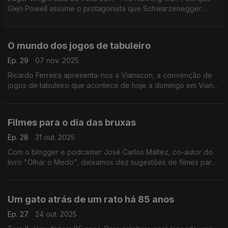
Glen Powell assume o protagonista que Schwarzenegger
interpretou em 1987. Falámos sobre a nova adaptação do livro
de Stephen King com o crítico Ricardo Du Toit.
O mundo dos jogos de tabuleiro
Ep. 29
07 nov. 2025
Ricardo Ferreira apresenta-nos a Vianacon, a convenção de
jogos de tabuleiro que acontece de hoje a domingo em Viana
do Castelo. E por falar nisso, Pedro Miguel Ribeiro fala-nos da
sua paixão por Dungeons & Dragons.
Filmes para o dia das bruxas
Ep. 28
31 out. 2025
Com o blogger e podcaster José Carlos Maltez, co-autor do
livro "Olhar o Medo", deixamos dez sugestões de filmes para
este 31 de outubro. Há John Carpenter, Alfred Hitchcock e
outros clássicos do cinema.
Um gato atrás de um rato há 85 anos
Ep. 27
24 out. 2025