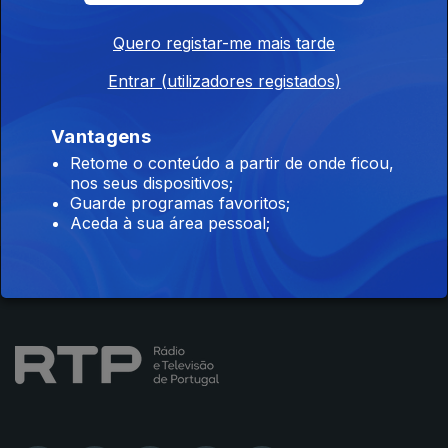
Quero registar-me mais tarde
Entrar (utilizadores registados)
Instale a aplicação
RTP Play
Vantagens
Retome o conteúdo a partir de onde ficou,
nos seus dispositivos;
Disponível para iOS, Android, Apple TV, Android TV e
Guarde programas favoritos;
CarPlay
Aceda à sua área pessoal;