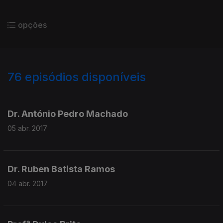
opções
76
episódios disponíveis
278462
228612
227137
Dr. António Pedro Machado
05 abr. 2017
Dr. Ruben Batista Ramos
04 abr. 2017