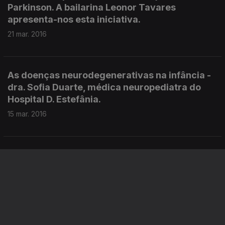
Parkinson. A bailarina Leonor Tavares
apresenta-nos esta iniciativa.
21 mar. 2016
As doenças neurodegenerativas na infância -
dra. Sofia Duarte, médica neuropediatra do
Hospital D. Estefânia.
15 mar. 2016
Dr Joaquim Alves da Silva - médico psiquiatra
e investigador em neurociência básica. Muito
ligado á doença de Parkinson.
14 mar. 2016