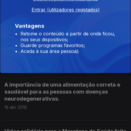
Prof. Mamede de Carvalho - especialista em
Entrar (utilizadores registados)
esclerose lateral amiotrófica (ELA)
25 abr. 2016
Vantagens
Retome o conteúdo a partir de onde ficou,
nos seus dispositivos;
Biogen Portugal - laboratório farmacêutico
Guarde programas favoritos;
Aceda à sua área pessoal;
que trabalha na área da esclerose múltipla.
20 abr. 2016
A importância de uma alimentação correta e
saudável para as pessoas com doenças
neurodegenerativas.
19 abr. 2016