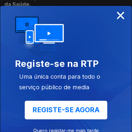
da Saúde.
×
06 mar. 2017
Maratona da Saúde - objetivos e espetáculo de
televisão (RTP)
29 abr. 2016
Registe-se na RTP
Uma única conta para todo o
A dra. Tatiana Semenova é médica
ginecologista, especialista em medicina
serviço público de media
reprodutiva e explica como casais com
doenças neurodegenerativas podem ter filhos
saudáveis.
REGISTE-SE AGORA
26 abr. 2016
Quero registar-me mais tarde