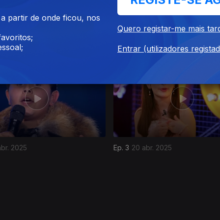
 partir de onde ficou, nos
Quero registar-me mais tar
un. 2025
Ep. 7
01 jun. 2025
avoritos;
ssoal;
Entrar (utilizadores regista
abr. 2025
Ep. 3
20 abr. 2025