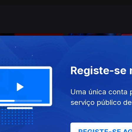
Registe-se
jul. 2025
Ep. 11
06 jul. 2025
Uma única conta 
serviço público d
REGISTE-SE A