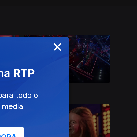
×
 na RTP
Ep. 10
29 jun. 2025
para todo o
e media
GORA