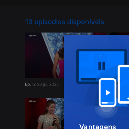
13
episódios disponíveis
Ep. 12
20 jul. 2025
Ep. 12
13 
Vantagens