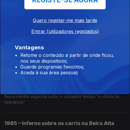
REGISTE-SE AGORA
Um grande incêndio devasta a zona do Chiado
Quero registar-me mais tarde
1986 – Desastre nuclear em Chernobyl
Entrar (utilizadores registados)
Ep. 46
02 jun. 2025
Os efeitos da explosão na central nuclear ainda se fazem
Vantagens
sentir
Retome o conteúdo a partir de onde ficou,
nos seus dispositivos;
Guarde programas favoritos;
1986 – Soares derrota Freitas nas
Aceda à sua área pessoal;
presidenciais
Ep. 45
30 mai. 2025
Numa inédita segunda volta, o socialista festeja “a vitória da
tolerância”
1985 – Inferno sobre os carris na Beira Alta