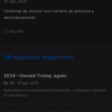
25 abr. 2025
Centenas de mortos num cenário de pobreza e
desordenamento
opções
89
episódios disponíveis
863209
860952
857212
853480
849089
845148
842003
839766
2024 – Donald Trump, again.
Ep. 90
01 ago. 2025
Numa América extremamente polarizada, o magnata regressa
à Casa Branca