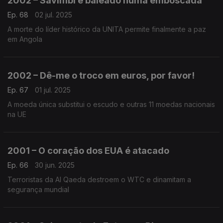
2002 – Savimbi é baleado numa emboscada
Ep. 68
02 jul. 2025
A morte do líder histórico da UNITA permite finalmente a paz
em Angola
2002 – Dê-me o troco em euros, por favor!
Ep. 67
01 jul. 2025
A moeda única substitui o escudo e outras 11 moedas nacionais
na UE
2001 – O coração dos EUA é atacado
Ep. 66
30 jun. 2025
Terroristas da Al Qaeda destroem o WTC e dinamitam a
segurança mundial