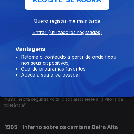
REGISTE-SE AGORA
Um grande incêndio devasta a zona do Chiado
Quero registar-me mais tarde
1986 – Desastre nuclear em Chernobyl
Entrar (utilizadores registados)
Ep. 46
02 jun. 2025
Os efeitos da explosão na central nuclear ainda se fazem
Vantagens
sentir
Retome o conteúdo a partir de onde ficou,
nos seus dispositivos;
Guarde programas favoritos;
1986 – Soares derrota Freitas nas
Aceda à sua área pessoal;
presidenciais
Ep. 45
30 mai. 2025
Numa inédita segunda volta, o socialista festeja “a vitória da
tolerância”
1985 – Inferno sobre os carris na Beira Alta