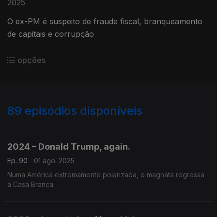
2025
O ex-PM é suspeito de fraude fiscal, branqueamento
de capitais e corrupção
opções
89
episódios disponíveis
863209
860952
857212
853480
849089
845148
842003
839766
2024 – Donald Trump, again.
Ep. 90
01 ago. 2025
Numa América extremamente polarizada, o magnata regressa
à Casa Branca