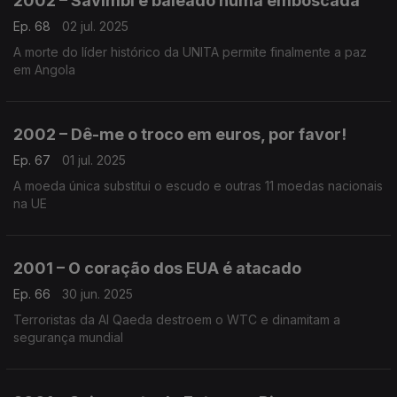
2002 – Savimbi é baleado numa emboscada
Ep. 68
02 jul. 2025
A morte do líder histórico da UNITA permite finalmente a paz
em Angola
2002 – Dê-me o troco em euros, por favor!
Ep. 67
01 jul. 2025
A moeda única substitui o escudo e outras 11 moedas nacionais
na UE
2001 – O coração dos EUA é atacado
Ep. 66
30 jun. 2025
Terroristas da Al Qaeda destroem o WTC e dinamitam a
segurança mundial