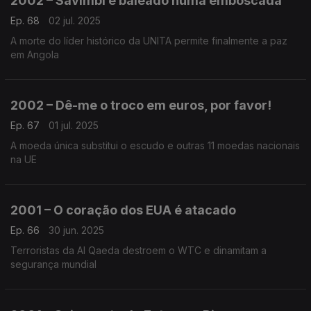
2002 – Savimbi é baleado numa emboscada
Ep. 68
02 jul. 2025
A morte do líder histórico da UNITA permite finalmente a paz
em Angola
2002 – Dê-me o troco em euros, por favor!
Ep. 67
01 jul. 2025
A moeda única substitui o escudo e outras 11 moedas nacionais
na UE
2001 – O coração dos EUA é atacado
Ep. 66
30 jun. 2025
Terroristas da Al Qaeda destroem o WTC e dinamitam a
segurança mundial