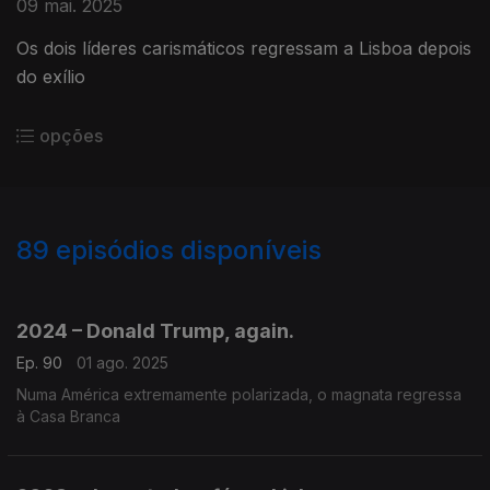
09 mai. 2025
Os dois líderes carismáticos regressam a Lisboa depois
do exílio
opções
89
episódios disponíveis
863209
860952
857212
853480
849089
845148
842003
839766
2024 – Donald Trump, again.
Ep. 90
01 ago. 2025
Numa América extremamente polarizada, o magnata regressa
à Casa Branca