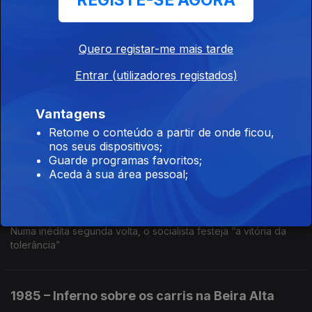
REGISTE-SE AGORA
Um grande incêndio devasta a zona do Chiado
Quero registar-me mais tarde
1986 – Desastre nuclear em Chernobyl
Entrar (utilizadores registados)
Ep. 46
02 jun. 2025
Os efeitos da explosão na central nuclear ainda se fazem
Vantagens
sentir
Retome o conteúdo a partir de onde ficou,
nos seus dispositivos;
Guarde programas favoritos;
1986 – Soares derrota Freitas nas
Aceda à sua área pessoal;
presidenciais
Ep. 45
30 mai. 2025
Numa inédita segunda volta, o socialista festeja “a vitória da
tolerância”
1985 – Inferno sobre os carris na Beira Alta