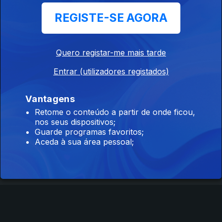
REGISTE-SE AGORA
Ep. 1
15 abr. 2025
Ilha de Santiago
Quero registar-me mais tarde
| Cabo Verde
Entrar (utilizadores registados)
Vantagens
Instale a aplicação
RTP Play
Retome o conteúdo a partir de onde ficou,
nos seus dispositivos;
Guarde programas favoritos;
Aceda à sua área pessoal;
Disponível para iOS, Android, Apple TV, Android TV e
CarPlay