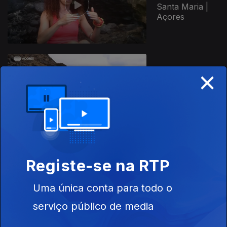
Santa Maria |
Açores
×
Ep. 3
29 abr. 2025
Porto Santo |
Madeira
844651
Registe-se na RTP
Ep. 2
22 abr. 2025
Porto Santo |
Uma única conta para todo o
Madeira
serviço público de media