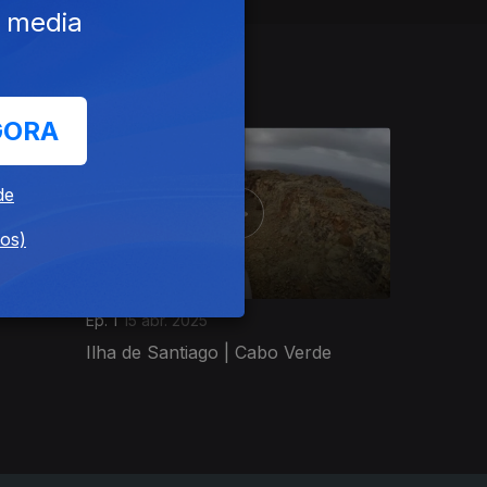
e media
GORA
de
dos)
Ep. 1
15 abr. 2025
Ilha de Santiago | Cabo Verde