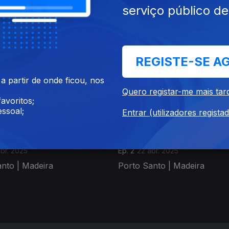
serviço público d
REGISTE-SE A
 partir de onde ficou, nos
Quero registar-me mais tar
avoritos;
ssoal;
Entrar (utilizadores regista
br. 2025
Ep. 2
22 abr. 2025
nto | Madeira
Porto Santo | Madeira