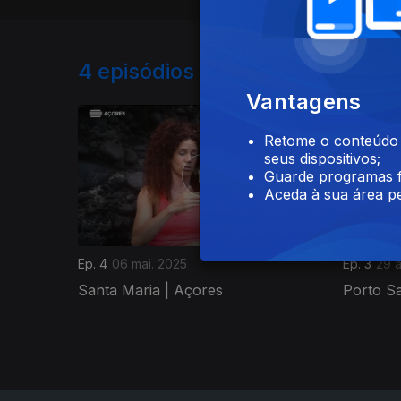
4
episódios disponíveis
Vantagens
844651
Retome o conteúdo a
seus dispositivos;
Guarde programas f
Aceda à sua área pe
Ep. 4
06 mai. 2025
Ep. 3
29 a
Santa Maria | Açores
Porto Sa