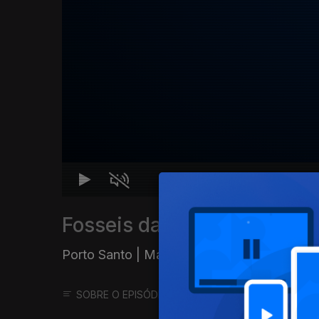
Fosseis da Macaronésia
Porto Santo | Madeira
|
Ep. 2
22 abr. 2025
SOBRE O EPISÓDIO
SOBRE O PROGRAMA