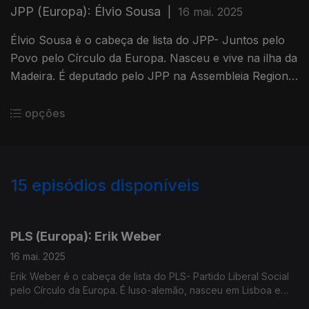
JPP (Europa): Élvio Sousa
|
16 mai. 2025
Élvio Sousa è o cabeça de lista do JPP- Juntos pelo
Povo pelo Círculo da Europa. Nasceu e vive na ilha da
Madeira. É deputado pelo JPP na Assembleia Regional
da Madeira. Entrevista de Paula Machado
opções
15
episódios disponíveis
848707
845809
PLS (Europa): Erik Weber
16 mai. 2025
Erik Weber é o cabeça de lista do PLS- Partido Liberal Social
pelo Círculo da Europa. É luso-alemão, nasceu em Lisboa e
vive em Berlim. É consultor de gestão. Entrevista de Paula