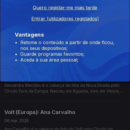
Nasceu e vive em Lisboa e é advogado. Entrevista de Paula
Quero registar-me mais tarde
Machado.
Entrar (utilizadores registados)
ADN (Europa): António Ferro
08 mai. 2025
Vantagens
António Ferro é o cabeça de lista da ADN-Alternativa
Retome o conteúdo a partir de onde ficou,
Democrática Nacional pelo Círculo da Europa. Nasceu em
nos seus dispositivos;
Lisboa, vive em Bruxelas e trabalha na área da coordenação
Guarde programas favoritos;
do espaço aéreo. Entrevista de Paula Machado.
Aceda à sua área pessoal;
ND (Fora da Europa): Alexandre Mendes
07 mai. 2025
Alexandre Mendes é o cabeça de lista da Nova Direita pelo
Círculo Fora da Europa. Nasceu em Águeda, vive em Vitória,
no Brasil, e é empresário na área da consultadoria.
Volt (Europa): Ana Carvalho
06 mai. 2025
Ana Carvalho é a cabeça de lista do Volt pelo Círculo da