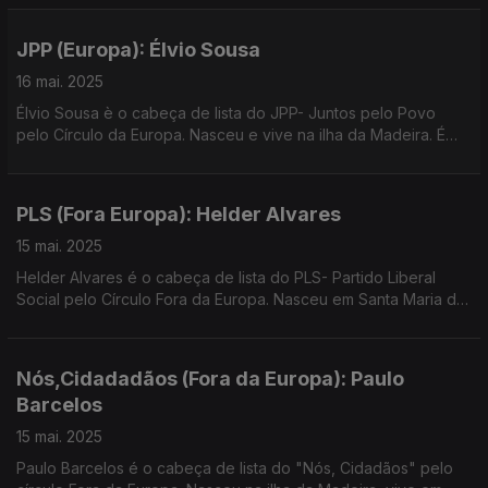
Machado.
JPP (Europa): Élvio Sousa
16 mai. 2025
Élvio Sousa è o cabeça de lista do JPP- Juntos pelo Povo
pelo Círculo da Europa. Nasceu e vive na ilha da Madeira. É
deputado pelo JPP na Assembleia Regional da Madeira.
Entrevista de Paula Machado
PLS (Fora Europa): Helder Alvares
15 mai. 2025
Helder Alvares é o cabeça de lista do PLS- Partido Liberal
Social pelo Círculo Fora da Europa. Nasceu em Santa Maria da
Feira, vive em Nuremberga e é engenheiro informático.
Entrevista de Paula Machado.
Nós,Cidadadãos (Fora da Europa): Paulo
Barcelos
15 mai. 2025
Paulo Barcelos é o cabeça de lista do "Nós, Cidadãos" pelo