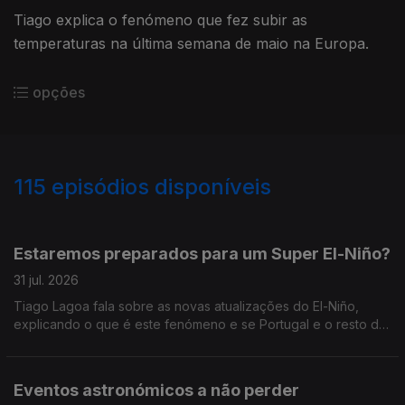
Tiago explica o fenómeno que fez subir as
temperaturas na última semana de maio na Europa.
opções
115
episódios disponíveis
938858
924659
915141
905762
895501
886061
876575
Estaremos preparados para um Super El-Niño?
31 jul. 2026
Tiago Lagoa fala sobre as novas atualizações do El-Niño,
explicando o que é este fenómeno e se Portugal e o resto do
planeta estarão preparados para este fenómeno natural.
Eventos astronómicos a não perder