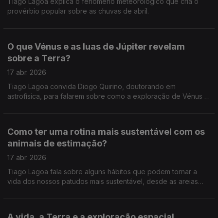
Tiago Lagoa explica o fenómeno meteorológico que cria o
provérbio popular sobre as chuvas de abril.
O que Vénus e as luas de Júpiter revelam
sobre a Terra?
17 abr. 2026
Tiago Lagoa convida Diogo Quirino, doutorando em
astrofísica, para falarem sobre como a exploração de Vénus e
das Luas de Júpiter pode contribuir para o reconhecimento da
história da Terra.
Como ter uma rotina mais sustentável com os
animais de estimação?
17 abr. 2026
Tiago Lagoa fala sobre alguns hábitos que podem tornar a
vida dos nossos patudos mais sustentável, desde as areias
dos gatos até à ração e aos brinquedos.
A vida, a Terra e a exploração espacial