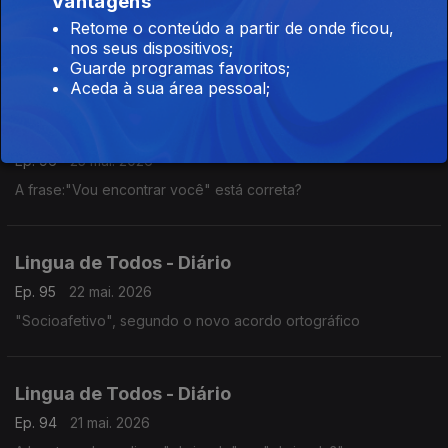
Vantagens
Lingua de Todos - Diário
Retome o conteúdo a partir de onde ficou,
Ep. 97
26 mai. 2026
nos seus dispositivos;
Chapéu sem hífane.
Guarde programas favoritos;
Aceda à sua área pessoal;
Língua de Todos
Ep. 96
25 mai. 2026
A frase:"Vou encontrar você" está correta?
Lingua de Todos - Diário
Ep. 95
22 mai. 2026
"Socioafetivo", segundo o novo acordo ortográfico
Lingua de Todos - Diário
Ep. 94
21 mai. 2026