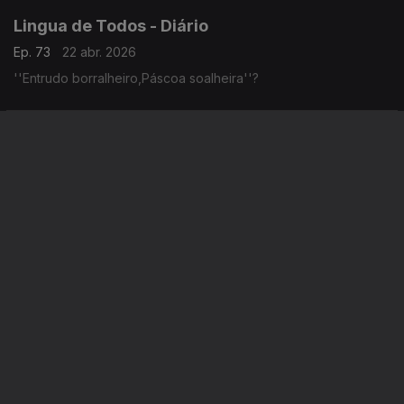
Lingua de Todos - Diário
Ep. 73
22 abr. 2026
''Entrudo borralheiro,Páscoa soalheira''?
Lingua de Todos - Diário
Ep. 72
21 abr. 2026
O til (~) é um acento gráfico?
Instale a aplicação
RTP Play