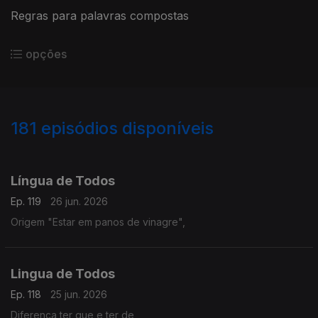
Regras para palavras compostas
opções
181
episódios disponíveis
935508
928293
928294
922724
Língua de Todos
Ep. 119
26 jun. 2026
Origem "Estar em panos de vinagre",
Lingua de Todos
Ep. 118
25 jun. 2026
Diferença ter que e ter de,