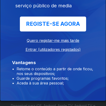
serviço público de media
853016
REGISTE-SE AGORA
23 mai. 2025
Abertura da
Iluminação
Quero registar-me mais tarde
Entrar (utilizadores registados)
Vantagens
Retome o conteúdo a partir de onde ficou,
nos seus dispositivos;
Guarde programas favoritos;
Instale a aplicação
RTP Play
Aceda à sua área pessoal;
Disponível para iOS, Android, Apple TV, Android TV e