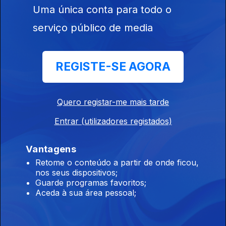
Uma única conta para todo o
Filhos da Luta - 50 Anos das independências
serviço público de media
Africanas
Ep. 10
07 set. 2025
Djamila Kady Cabral filha de Luís Cabral,
REGISTE-SE AGORA
Filhos da Luta - 50 Anos das independências
Quero registar-me mais tarde
Africanas
Entrar (utilizadores registados)
Ep. 9
31 ago. 2025
Antonica e Mário Jorge filhos de Adolfo Maria e da Lena, Parte
Vantagens
2
Retome o conteúdo a partir de onde ficou,
nos seus dispositivos;
Guarde programas favoritos;
Filhos da Luta - 50 Anos das independências
Aceda à sua área pessoal;
Africanas
Ep. 8
24 ago. 2025