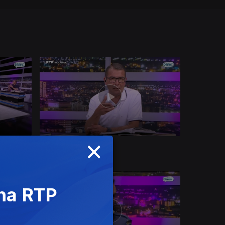
×
Ep. 42
29 mai. 2026
 na RTP