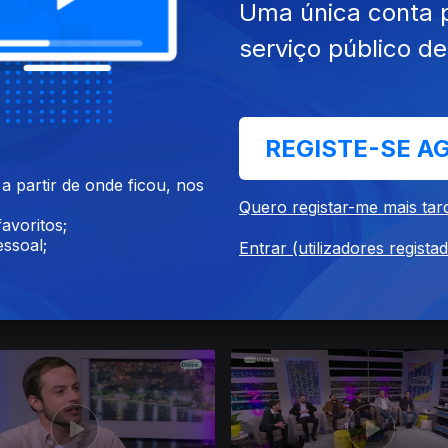
Uma única conta 
serviço público d
 mai. 2026
Ep. 39
08 mai. 2026
REGISTE-SE A
 partir de onde ficou, nos
Quero registar-me mais tar
avoritos;
ssoal;
Entrar (utilizadores regista
 abr. 2026
10 abr. 2026