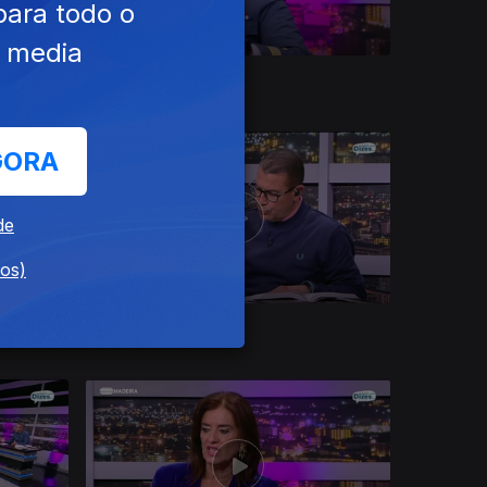
para todo o
e media
Ep. 38
01 mai. 2026
GORA
de
dos)
Ep. 32
03 abr. 2026