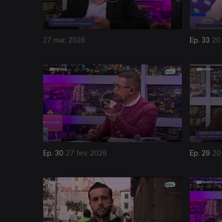
27 mar. 2026
Ep. 33
20
Ep. 30
27 fev. 2026
Ep. 29
20
899939