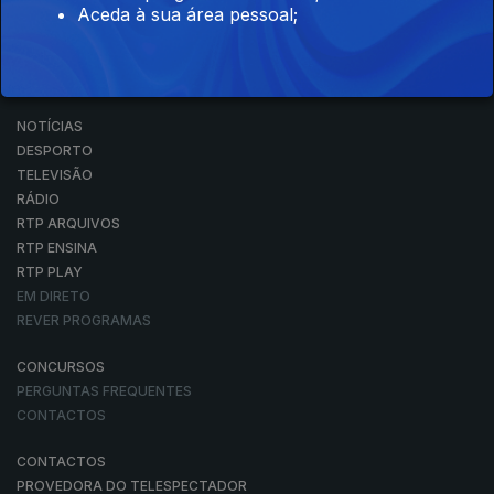
Aceda à sua área pessoal;
NOTÍCIAS
DESPORTO
TELEVISÃO
RÁDIO
RTP ARQUIVOS
RTP ENSINA
RTP PLAY
EM DIRETO
REVER PROGRAMAS
CONCURSOS
PERGUNTAS FREQUENTES
CONTACTOS
CONTACTOS
PROVEDORA DO TELESPECTADOR