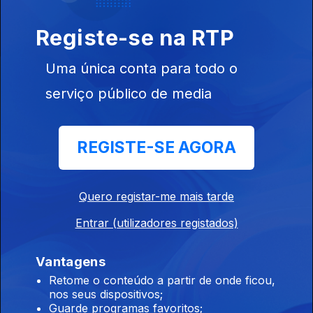
Registe-se na RTP
Uma única conta para todo o
Instale a aplicação
RTP Play
serviço público de media
REGISTE-SE AGORA
Disponível para iOS, Android, Apple TV, Android TV e
CarPlay
Quero registar-me mais tarde
Entrar (utilizadores registados)
Vantagens
Retome o conteúdo a partir de onde ficou,
nos seus dispositivos;
Guarde programas favoritos;