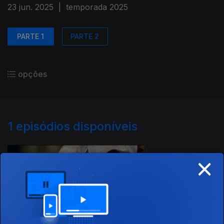
23 jun. 2025
|
temporada 2025
PARTE 1
PARTE 2
opções
1
episódios disponíveis
859376
×
23 jun. 2025