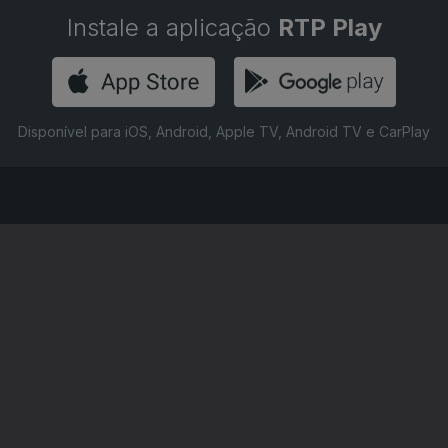
Instale a aplicação
RTP Play
Disponível para iOS, Android, Apple TV, Android TV e CarPlay
RTP PLAY
CONTACTOS
O
EM DIRETO
PROVEDORA DO
ÃO
REVER PROGRAMAS
TELESPECTADOR
PROVEDORA DO OU
CONCURSOS
UIVOS
ACESSIBILIDADES
PERGUNTAS FREQUENTES
NA
SATÉLITES
CONTACTOS
E PRIVACIDADE
POLÍTICA DE COOKIES
TERMOS E CONDIÇÕES
PUBLICIDADE