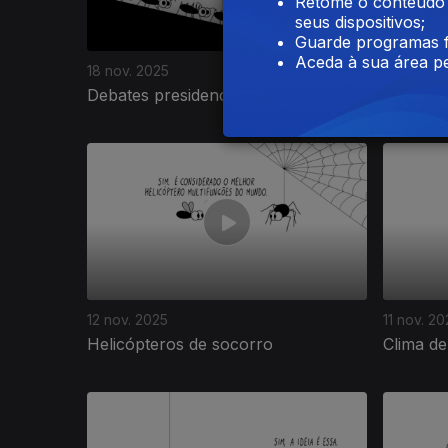
Retome o conteúdo a
seus dispositivos;
Guarde programas f
Aceda à sua área pe
18 nov. 2025
17 nov. 2
Debates presidenciais
Disneylâ
12 nov. 2025
11 nov. 20
Helicópteros de socorro
Clima d