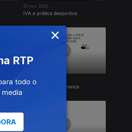
25 nov. 2025
IVA e prática desportiva
×
 na RTP
19 nov. 2025
para todo o
Ronaldo na Casa Branca
e media
GORA