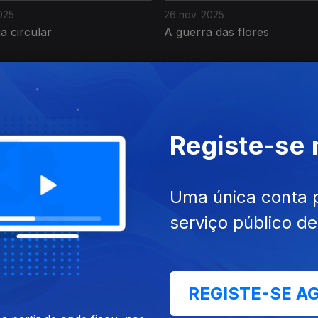
025
26 nov. 2025
 circular
A guerra das flores
Registe-se
025
20 nov. 2025
Uma única conta 
Carvão
serviço público d
REGISTE-SE A