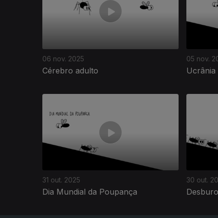
06 nov. 2025
05 nov. 2
Cérebro adulto
Ucrânia
885249
31 out. 2025
30 out. 2
Dia Mundial da Poupança
Desburo