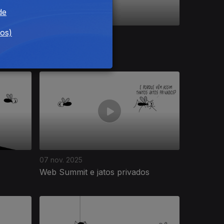
de
dos)
13 nov. 2025
Mais jogo online
07 nov. 2025
Web Summit e jatos privados