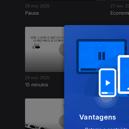
28 nov. 2025
27 nov. 2
Pausa
Economia
24 nov. 2025
21 nov. 2
15 minutos
Poupar
889053
Vantagens