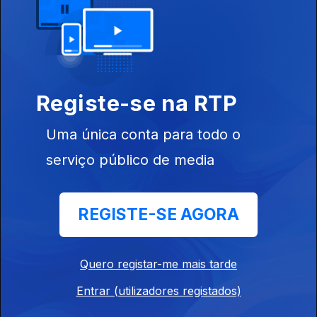
Carvão
Registe-se na RTP
19 nov. 2025
Ronaldo na
Casa Branca
Uma única conta para todo o
serviço público de media
REGISTE-SE AGORA
18 nov. 2025
Debates
presidenciais
Quero registar-me mais tarde
Entrar (utilizadores registados)