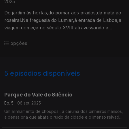
2025
Do jardim às hortas,do pomar aos prados,da mata ao
roseiral.Na freguesia do Lumiar,à entrada de Lisboa,a
viagem começa no século XVIII,atravessando a
vegetação e a história duma quinta de recreio
típicamente portuguesa.
opções
5
episódios disponíveis
869180
Parque do Vale do Silêncio
Ep. 5
06 set. 2025
Um alinhamento de choupos , a caruma dos pinheiros mansos,
a densa orla que abafa o ruído da cidade e o imenso relvado
onde a música rompe o silêncio.Um jardim sem grades ou
portões, no coração dos Olivais.