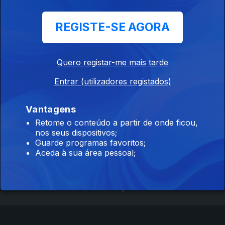
duma quinta de recreio típicamente portuguesa.
Jardim Botânico Chão das Artes
REGISTE-SE AGORA
Ep. 1
08 ago. 2025
Na Casa da Cerca, em Almada, o que o Homem planta, o artista
cria.
Quero registar-me mais tarde
Dos pigmentos aos óleos, do papel ao sangue de dragão, a
Entrar (utilizadores registados)
visita convida ao desenho no jardim Com vista desafogada
para a cidade de Lisboa.
Vantagens
Retome o conteúdo a partir de onde ficou,
Instale a aplicação
RTP Play
nos seus dispositivos;
Guarde programas favoritos;
Aceda à sua área pessoal;
Disponível para iOS, Android, Apple TV, Android TV e
CarPlay