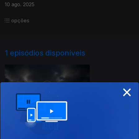
10 ago. 2025
opções
1
episódios disponíveis
869479
×
10 ago. 2025