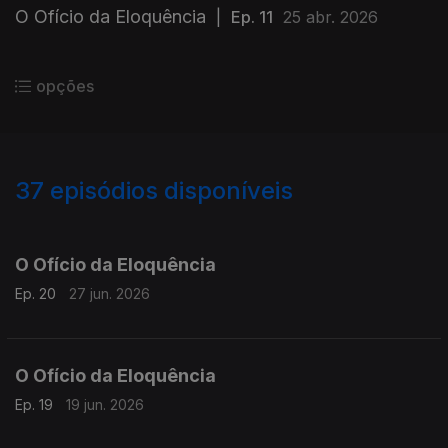
O Ofício da Eloquência
|
Ep. 11
25 abr. 2026
opções
37
episódios disponíveis
921520
894722
877597
875274
O Ofício da Eloquência
Ep. 20
27 jun. 2026
O Ofício da Eloquência
Ep. 19
19 jun. 2026