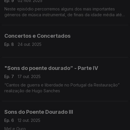
Ep. 9
02 nov. 2025
Neste episódio percorremos alguns dos mais importantes
géneros de música instrumental, de finais da idade média até
ao início do século XVII, desde a música para dançar à arte da
glosa ...
Concertos e Concertados
Ep. 8
24 out. 2025
"Sons do poente dourado” - Parte IV
Ep. 7
17 out. 2025
“Cantos de guerra e liberdade no Portugal da Restauração”
realização de Hugo Sanches
Sons do Poente Dourado III
Ep. 6
12 out. 2025
Mel e Ouro