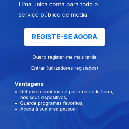
Mas o Combattimento vai muito além disso, constituindo uma
Uma única conta para todo o
magistral simbiose de texto e música que eloquentemente dá
corpo ao rico espectro dos affetti seiscentistas.
serviço público de media
Música Antuga III
Ep. 16
21 dez. 2025
REGISTE-SE AGORA
Música Antuga II
Quero registar-me mais tarde
Ep. 15
14 dez. 2025
Entrar (utilizadores registados)
Vantagens
O Ofício da Eloquência
Retome o conteúdo a partir de onde ficou,
Ep. 14
07 dez. 2025
nos seus dispositivos;
Música Antiga
Guarde programas favoritos;
Aceda à sua área pessoal;
A era do Pathos