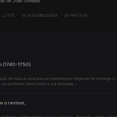
ção de João Almeida
SITE
ACESSIBILIDADES
PARTILHA
h (1740-1750)
ão de música coral para as celebrações religiosas de domingo e 
de professor, Bach reduz a sua atividade ...
e o revisor,