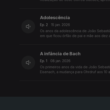
Adolescência
Ep. 2
15 jan. 2026
Os anos da adolescência de João Sebast
em que ficou órfão de pai e mãe aos dez 
precoce da carreira profissional.
Realização de José Corrêa Guedes, apre
A infância de Bach
Ep. 1
08 jan. 2026
Os primeiros anos da vida de João Sebasti
Eisenach, a mudança para Ohrdruf aos 10 a
Realização de José Corrêa Guedes, apres