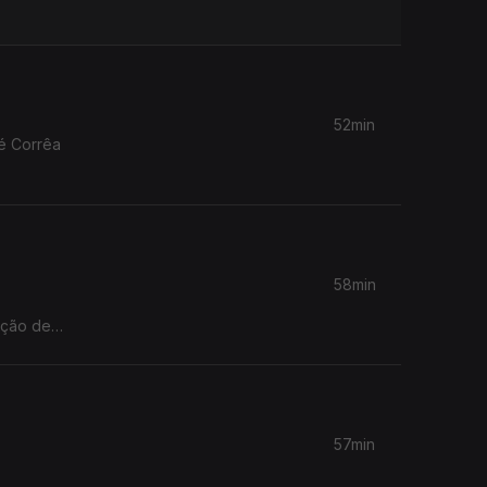
52min
é Corrêa
58min
ação de
57min