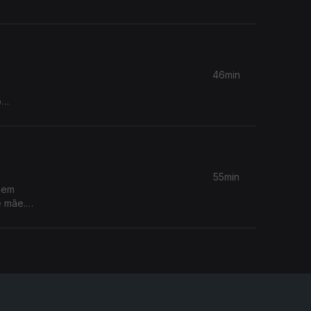
46min
o
55min
e em
e mãe.