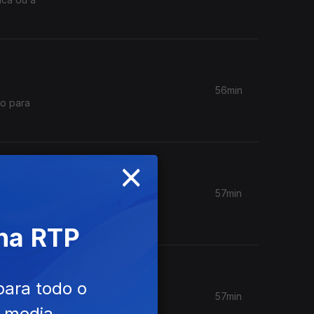
56min
×
57min
or da
músico e
 na RTP
para todo o
57min
e media