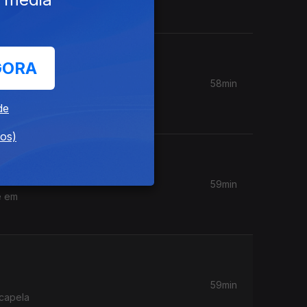
eu autor
GORA
58min
de
dos)
59min
é em
59min
 capela