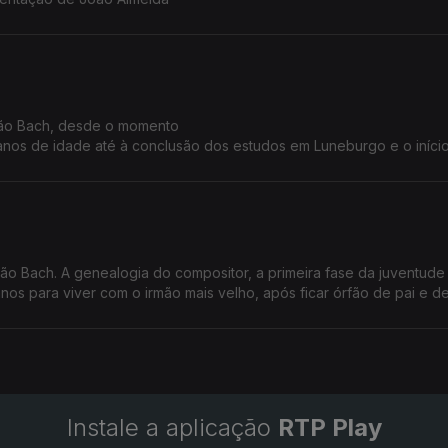
ião Bach, desde o momento
anos de idade até à conclusão dos estudos em Luneburgo e o iníci
sentação de João Almeida
ão Bach. A genealogia do compositor, a primeira fase da juventud
nos para viver com o irmão mais velho, após ficar órfão de pai e d
entação de João Almeida.
Instale a aplicação
RTP Play