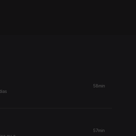
58min
dias
57min