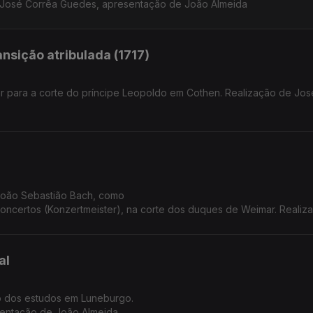
Cothen. Realização de José Corrêa Guedes, apresentação de João Almeida
nsição atribulada (1717)
r para a corte do príncipe Leopoldo em Cothen. Realização de Jos
 João Sebastião Bach, como
concertos (Konzertmeister), na corte dos duques de Weimar. Realiz
o Almeida.
al
o dos estudos em Luneburgo.
sentação de João Almeida