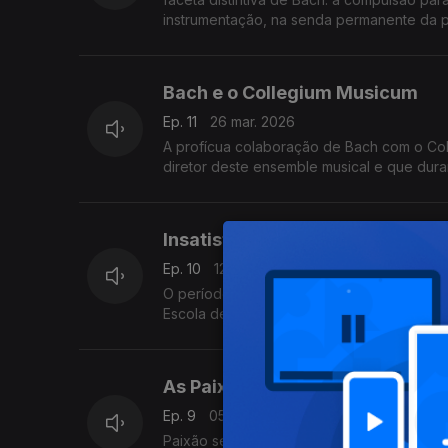
instrumentação, na senda permanente da pe
Bach e o Collegium Musicum
Ep. 11
26 mar. 2026
A profícua colaboração de Bach com o Collegium Musicum colabora
diretor deste ensemble musical e que durar
Insatisfeito e incompreendido e
Ep. 10
12 mar. 2026
O período entre os anos 1730 e 1733, pas
Escola de S. Tomé, o músico sentia-se ins
os seus superiores hierárquicos no Consel
As Paixões,
Ep. 9
05 mar. 2026
Paixão segundo S. João e Paixão segundo