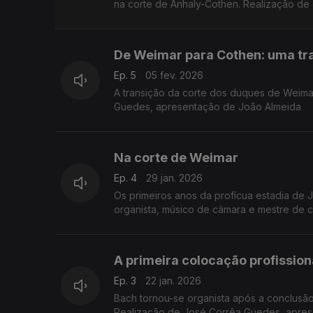
na corte de Anhaly-
De Weimar para Cothen: uma tra
Ep. 5
05 fev. 2026
A transição da corte dos duques de Weima
Guedes, apresentação de João Almeida
Na corte de Weimar
Ep. 4
29 jan. 2026
Os primeiros anos da profícua estadia de
organista, músico de câmara e mestre de 
José Corrêa Guedes, apresentação de Joã
A primeira colocação profission
Ep. 3
22 jan. 2026
Bach tornou-se organista após a conclusã
Realização de José Corrêa Guedes, apre