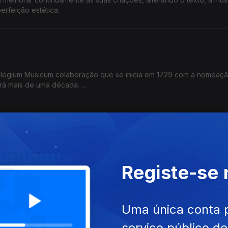
rfeição estética.
ção que se inicia em 1729 com a nomeação para
á mais de uma década. ...
m Leipzig
sados por Bach em Leipzig. Após sete anos nesta cidade como Kant
atisfeito e incompreendido. Também um período de tensão entre o 
Registe-se
ho Municipal da cidade.
Uma única conta 
 S. Mateus.
serviço público d