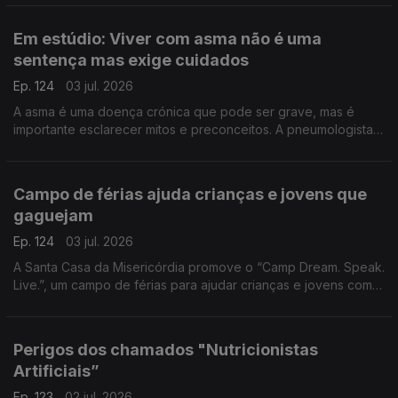
de Vila do Paraíso para contar esta aventura.
Em estúdio: Viver com asma não é uma
sentença mas exige cuidados
Ep. 124
03 jul. 2026
A asma é uma doença crónica que pode ser grave, mas é
importante esclarecer mitos e preconceitos. A pneumologista
Vera Clérigo explica como se desenvolve e como se pode
viver praticamente sem limitações.
Campo de férias ajuda crianças e jovens que
gaguejam
Ep. 124
03 jul. 2026
A Santa Casa da Misericórdia promove o “Camp Dream. Speak.
Live.”, um campo de férias para ajudar crianças e jovens com
gaguez. Jaqueline Carmona fala da importância de reforçar a
autoconfiança destes jovens.
Perigos dos chamados "Nutricionistas
Artificiais”
Ep. 123
02 jul. 2026