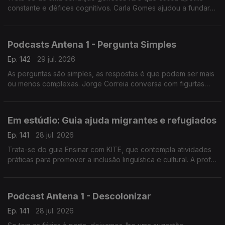
constante e défices cognitivos. Carla Gomes ajudou a fundar
uma associação e é mãe de um jovem adulto com esta
condição.
Podcasts Antena 1 - Pergunta Simples
Ep. 142
29 jul. 2026
As perguntas são simples, as respostas é que podem ser mais
ou menos complexas. Jorge Correia conversa com figurtas
públicas e hoje partilha como tem sido. Oiça, tem dezenas de
episódios disponíveis.
Em estúdio: Guia ajuda migrantes e refugiados
Ep. 141
28 jul. 2026
Trata-se do guia Ensinar com KITE, que contempla atividades
práticas para promover a inclusão linguística e cultural. A prof
Cristina Martins da Universidade de Coimbra explica ao
pormenor em que consiste.
Podcast Antena 1 - Descolonizar
Ep. 141
28 jul. 2026