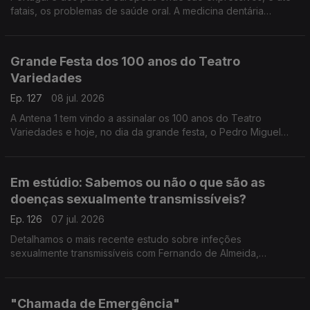
fatais, os problemas de saúde oral. A medicina dentária
integrativa tem uma abordagem nova que pode fazer toda a
diferença, explica a médica Yola Figueiredo.
Grande Festa dos 100 anos do Teatro
Variedades
Ep. 127
08 jul. 2026
A Antena 1 tem vindo a assinalar os 100 anos do Teatro
Variedades e hoje, no dia da grande festa, o Pedro Miguel
Ribeiro está no Parque Mayer para partilhar todos os
pormenores.
Em estúdio: Sabemos ou não o que são as
doenças sexualmente transmissíveis?
Ep. 126
07 jul. 2026
Detalhamos o mais recente estudo sobre infeções
sexualmente transmissíveis com Fernando de Almeida,
presidente do Instituto Ricardo Jorge.
"Chamada de Emergência"