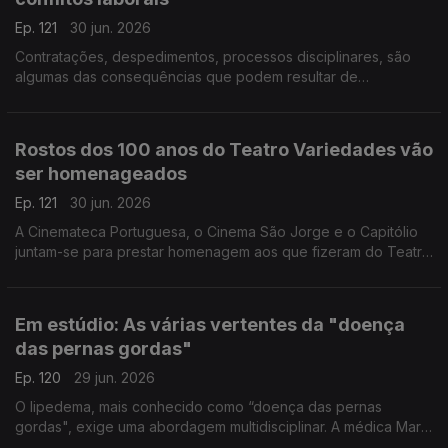
Ep. 121
30 jun. 2026
Contratações, despedimentos, processos disciplinares, são
algumas das consequências que podem resultar de
publicações nas redes sociais. Eduardo Castro Marques,
advogado, deixa alguns alertas e esclarece dúvidas.
Rostos dos 100 anos do Teatro Variedades vão
ser homenageados
Ep. 121
30 jun. 2026
A Cinemateca Portuguesa, o Cinema São Jorge e o Capitólio
juntam-se para prestar homenagem aos que fizeram do Teatro
Variedades, nestes 100 anos, um espaço ímpar. Filipe Silva e
Nuno Sena falam deste ciclo de cinema.
Em estúdio: As várias vertentes da "doença
das pernas gordas"
Ep. 120
29 jun. 2026
O lipedema, mais conhecido como “doença das pernas
gordas", exige uma abordagem multidisciplinar. A médica Marta
Padilha, a nutricionista Maria Inês Antunes e a psicóloga Ana