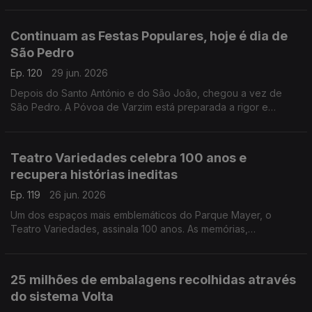
Carina Valente, deixam alguns conselhos.
Continuam as Festas Populares, hoje é dia de
São Pedro
Ep. 120
29 jun. 2026
Depois do Santo António e do São João, chegou a vez de
São Pedro. A Póvoa de Varzim está preparada a rigor e
Diamantino José descreve tudo o que por lá se passa.
Teatro Variedades celebra 100 anos e
recupera histórias ineditas
Ep. 119
26 jun. 2026
Um dos espaços mais emblemáticos do Parque Mayer, o
Teatro Variedades, assinala 100 anos. As memórias,
recordações e histórias de um século vão ser tornadas
públicas. Joaquim René, diretor do Teatro, fala da
programação.
25 milhões de embalagens recolhidas através
do sistema Volta