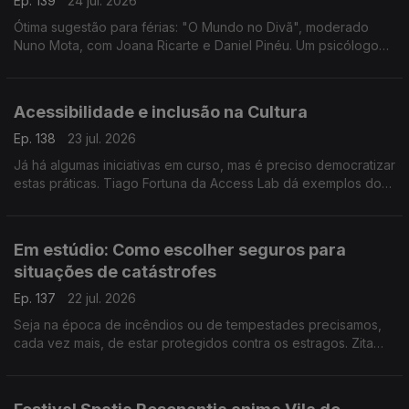
Ep. 139
24 jul. 2026
Ótima sugestão para férias: "O Mundo no Divã", moderado
Nuno Mota, com Joana Ricarte e Daniel Pinéu. Um psicólogo
que gosta de política, dois cientistas políticos a tentarem
compreender a loucura dos nossos tempos.
Acessibilidade e inclusão na Cultura
Ep. 138
23 jul. 2026
Já há algumas iniciativas em curso, mas é preciso democratizar
estas práticas. Tiago Fortuna da Access Lab dá exemplos do
que há e do que ainda falta fazer para garantir o acesso a
grandes evento às pessoas com deficiência.
Em estúdio: Como escolher seguros para
situações de catástrofes
Ep. 137
22 jul. 2026
Seja na época de incêndios ou de tempestades precisamos,
cada vez mais, de estar protegidos contra os estragos. Zita
Medeiros, advogada especialista em contencioso, dá dicas
sobre que seguros escolher.