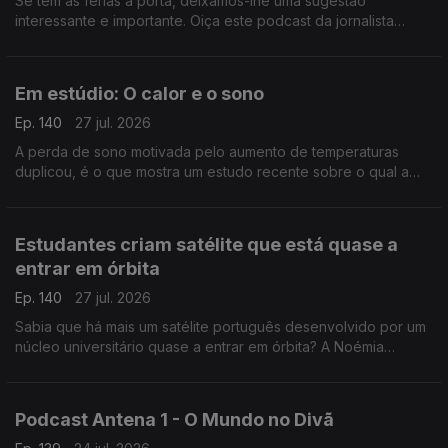
Se tem as férias à porta, deixamos-lhe uma sugestão
interessante e importante. Oiça este podcast da jornalista
Cláudia Almeida que analisa, por exemplo, mentalidades
coloniais.
Em estúdio: O calor e o sono
Ep. 140
27 jul. 2026
A perda de sono motivada pelo aumento de temperaturas
duplicou, é o que mostra um estudo recente sobre o qual a
médica internista e somnologista Sandra Marques destalha.
Estudantes criam satélite que está quase a
entrar em órbita
Ep. 140
27 jul. 2026
Sabia que há mais um satélite português desenvolvido por um
núcleo universitário quase a entrar em órbita? A Noémia
Gonçalves foi conhecer o LISAT e percebeu que, por
exemplo, serve a Marinha Portuguesa.
Podcast Antena 1 - O Mundo no Divã