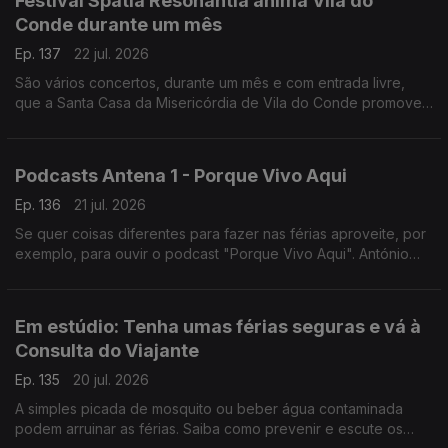
Festival Spatia Resonantia anima Vila do
Conde durante um mês
Ep. 137
22 jul. 2026
São vários concertos, durante um mês e com entrada livre,
que a Santa Casa da Misericórdia de Vila do Conde promove.
O Diamantino José foi assistir aos ensaios do último grande
concerto.
Podcasts Antena 1 - Porque Vivo Aqui
Ep. 136
21 jul. 2026
Se quer coisas diferentes para fazer nas férias aproveite, por
exemplo, para ouvir o podcast "Porque Vivo Aqui". António
Jorge leva-nos a conhecer pessoas e histórias que fazem os
lugares.
Em estúdio: Tenha umas férias seguras e vá à
Consulta do Viajante
Ep. 135
20 jul. 2026
A simples picada de mosquito ou beber água contaminada
podem arruinar as férias. Saiba como prevenir e escute os