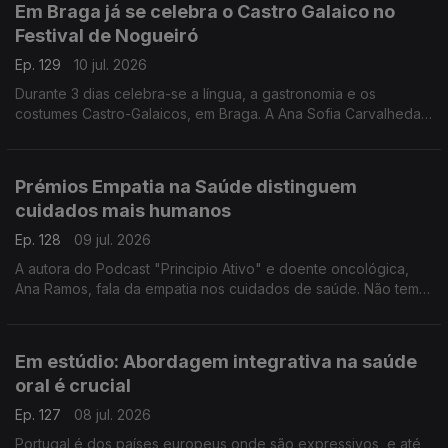
Em Braga já se celebra o Castro Galaico no
Festival de Nogueiró
Ep. 129
10 jul. 2026
Durante 3 dias celebra-se a língua, a gastronomia e os
costumes Castro-Galaicos, em Braga. A Ana Sofia Carvalheda
conta-nos todos os detalhes deste festival que conta com o
apoio da RTP Antena 1.
Prémios Empatia na Saúde distinguem
cuidados mais humanos
Ep. 128
09 jul. 2026
A autora do Podcast "Principio Ativo" e doente oncológica,
Ana Ramos, fala da empatia nos cuidados de saúde. Não tem
dúvidas de que podem fazer a diferença para a adesão aos
tratamentos e para a recuperação dos doentes.
Em estúdio: Abordagem integrativa na saúde
oral é crucial
Ep. 127
08 jul. 2026
Portugal é dos países europeus onde são expressivos, e até