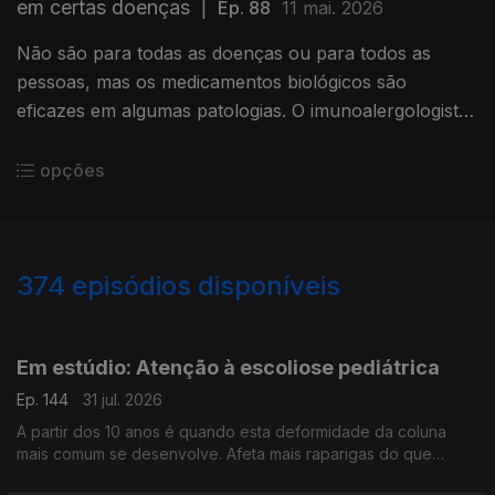
em certas doenças
|
Ep. 88
11 mai. 2026
Não são para todas as doenças ou para todos as
pessoas, mas os medicamentos biológicos são
eficazes em algumas patologias. O imunoalergologista
João Fonseca, ajuda a esclarecer.
opções
374
episódios disponíveis
944259
942393
940196
937329
Em estúdio: Atenção à escoliose pediátrica
Ep. 144
31 jul. 2026
A partir dos 10 anos é quando esta deformidade da coluna
mais comum se desenvolve. Afeta mais raparigas do que
rapazes e vamos percebê-la melhor, com a ajuda do médico