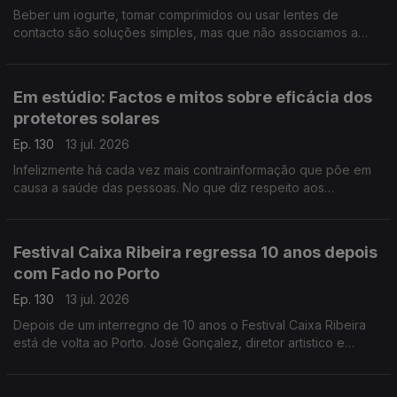
Beber um iogurte, tomar comprimidos ou usar lentes de
contacto são soluções simples, mas que não associamos a
biotecnologia. A investigadora Manuela Pintado fala-nos da
abrangência desta ciência e do seu potencial.
Em estúdio: Factos e mitos sobre eficácia dos
protetores solares
Ep. 130
13 jul. 2026
Infelizmente há cada vez mais contrainformação que põe em
causa a saúde das pessoas. No que diz respeito aos
protetores solares Sara Fernandes, farmacêutica e autora da
página "Makedown", esclarece as dúvidas e os mitos.
Festival Caixa Ribeira regressa 10 anos depois
com Fado no Porto
Ep. 130
13 jul. 2026
Depois de um interregno de 10 anos o Festival Caixa Ribeira
está de volta ao Porto. José Gonçalez, diretor artistico e
programador do festival, fala do cartaz e do próximo episódio
d'A Casa da Amália.