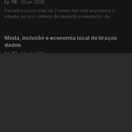
Ep. 118
25 jun. 2026
Passados pouco mais de 2 meses tem sido expressiva a
adesão ao novo sistema de depósito e reembolso de
garrafas, o Volta. 25 milhões de embalagens foram recolhidas,
adianta Leonardo Mathias, Presidente da SDR Portugal.
Moda, inclusão e economia local de braços
dados
Ep. 117
24 jun. 2026
O Impact Fashion chega a Anadia para promover a inclusão
social, a economia e a moda. Pessoas de todas as idades
juntam-se num espetáculo de muito glamour, como nos
descreve o João André Oliveira.
Os microplásticos circulam em nossas casas e
no nosso organismo
Ep. 116
23 jun. 2026
O consumo de plásticos é excessivo, está a contribuir para o
aumento da poluição e a por em perigo a nossa saúde. Joana
Prata esclarece os perigos dos microplásticos, que estão
presentes em nossas casas e no nosso corpo.