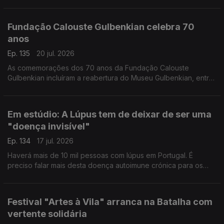
conselhos de Gabriela Saldanha, presidente da Sociedade
Portuguesa de Medicina do Viajante.
Fundação Calouste Gulbenkian celebra 70
anos
Ep. 135
20 jul. 2026
As comemorações dos 70 anos da Fundação Calouste
Gulbenkian incluíram a reabertura do Museu Gulbenkian, entre
outras iniciativas que cruzam memória e futuro. O Pedro Miguel
Ribeiro foi dar os parabéns.
Em estúdio: A Lúpus tem de deixar de ser uma
"doença invisível"
Ep. 134
17 jul. 2026
Haverá mais de 10 mil pessoas com lúpus em Portugal. É
preciso falar mais desta doença autoimune crónica para os
diagnósticos serem atempados. Rita Mendes, presidente da
Associação de Doentes com Lúpus, esclarece-nos.
Festival "Artes à Vila" arranca na Batalha com
vertente solidária