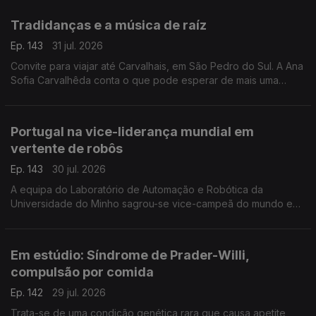
ortopedista pediátrico, João Campagnolo.
Tradidanças e a música de raíz
Ep. 143
31 jul. 2026
Convite para viajar até Carvalhais, em São Pedro do Sul. A Ana
Sofia Carvalhêda conta o que pode esperar de mais uma
edição do Tradidanças.
Portugal na vice-liderança mundial em
vertente de robôs
Ep. 143
30 jul. 2026
A equipa do Laboratório de Automação e Robótica da
Universidade do Minho sagrou-se vice-campeã do mundo em
robôs de assistência e serviço doméstico. A Valentina Jesus
foi conhecer o criadores e criação.
Em estúdio: Síndrome de Prader-Willi,
compulsão por comida
Ep. 142
29 jul. 2026
Trata-se de uma condição genética rara que causa apetite