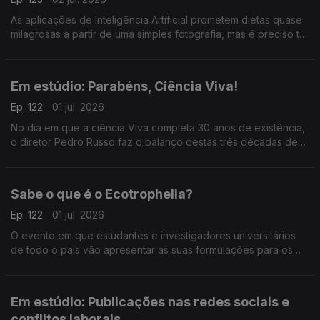
As aplicações de Inteligência Artificial prometem dietas quase
milagrosas a partir de uma simples fotografia, mas é preciso ter
muito cuidado, explica Elisabete Pinto, especialista da
Universidade Católica.
Em estúdio: Parabéns, Ciência Viva!
Ep. 122
01 jul. 2026
No dia em que a ciência Viva completa 30 anos de existência,
o diretor Pedro Russo faz o balanço destas três décadas de
aproximação da ciência à sociedade e de aposta no ensino
experimental.
Sabe o que é o Ecotrophelia?
Ep. 122
01 jul. 2026
O evento em que estudantes e investigadores universitários
de todo o país vão apresentar as suas formulações para os
alimentos do futuro. Conheça os projetos da Bruna Antunes e
da Mariana Fonseca.
Em estúdio: Publicações nas redes sociais e
conflitos laborais