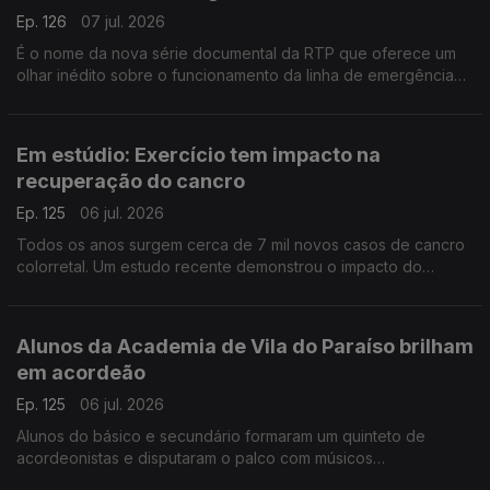
Ep. 126
07 jul. 2026
É o nome da nova série documental da RTP que oferece um
olhar inédito sobre o funcionamento da linha de emergência
112. Conversamos com João Nunes, Margarida Mota e Carla
Veloso do INEM.
Em estúdio: Exercício tem impacto na
recuperação do cancro
Ep. 125
06 jul. 2026
Todos os anos surgem cerca de 7 mil novos casos de cancro
colorretal. Um estudo recente demonstrou o impacto do
exercício físico na sobrevivência destes doentes. A
oncologista Maria Teresa Neves deixa alguns conselhos.
Alunos da Academia de Vila do Paraíso brilham
em acordeão
Ep. 125
06 jul. 2026
Alunos do básico e secundário formaram um quinteto de
acordeonistas e disputaram o palco com músicos
universitários. O Diamantino José foi até à Academia de Música