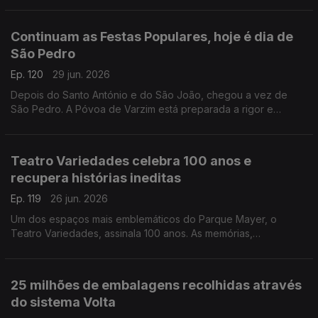
Carina Valente, deixam alguns conselhos.
Continuam as Festas Populares, hoje é dia de
São Pedro
Ep. 120
29 jun. 2026
Depois do Santo António e do São João, chegou a vez de
São Pedro. A Póvoa de Varzim está preparada a rigor e
Diamantino José descreve tudo o que por lá se passa.
Teatro Variedades celebra 100 anos e
recupera histórias ineditas
Ep. 119
26 jun. 2026
Um dos espaços mais emblemáticos do Parque Mayer, o
Teatro Variedades, assinala 100 anos. As memórias,
recordações e histórias de um século vão ser tornadas
públicas. Joaquim René, diretor do Teatro, fala da
programação.
25 milhões de embalagens recolhidas através
do sistema Volta