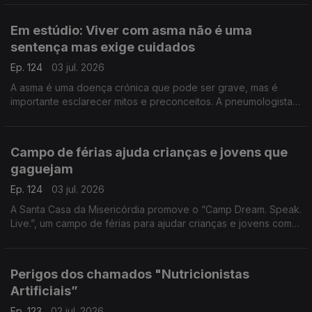
de Vila do Paraíso para contar esta aventura.
Em estúdio: Viver com asma não é uma
sentença mas exige cuidados
Ep. 124
03 jul. 2026
A asma é uma doença crónica que pode ser grave, mas é
importante esclarecer mitos e preconceitos. A pneumologista
Vera Clérigo explica como se desenvolve e como se pode
viver praticamente sem limitações.
Campo de férias ajuda crianças e jovens que
gaguejam
Ep. 124
03 jul. 2026
A Santa Casa da Misericórdia promove o “Camp Dream. Speak.
Live.”, um campo de férias para ajudar crianças e jovens com
gaguez. Jaqueline Carmona fala da importância de reforçar a
autoconfiança destes jovens.
Perigos dos chamados "Nutricionistas
Artificiais”
Ep. 123
02 jul. 2026