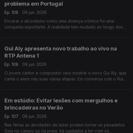
problema em Portugal
Ep. 108
09 jun. 2026
Encarar o alcoolismo como uma doença crónica foi uma
conquista importante. A realidade tem mudado ao longo dos
anos, mas nem sempre para melhor, explica Ricardo Dinis
Oliveira, especialista em toxicologia.
Gui Aly apresenta novo trabalho ao vivo na
RTP Antena 1
Ep. 108
09 jun. 2026
O jovem cantor e compositor veio mostrar o novo Gui Aly, que
canta o amor nas suas várias etapas. Em conversa com o Rui
Alves de Sousa, Gui Aly fala do seu trabalho e dos novos
projetos.
Em estúdio: Evitar lesões com mergulhos e
brincadeiras no Verão
Ep. 107
08 jun. 2026
Nas férias as atividades de lazer podem tornar-se pesadelos.
Seja no campo ou na praia, há cuidados a ter com os