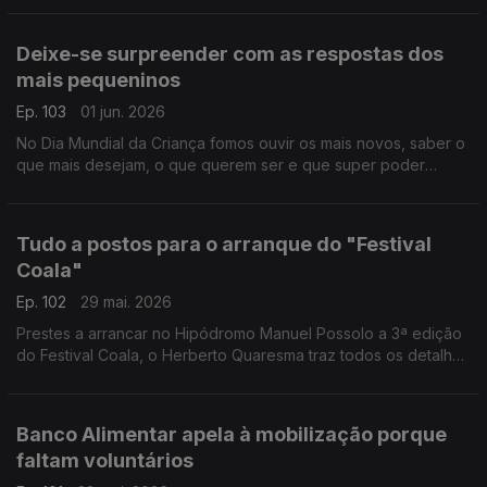
Deixe-se surpreender com as respostas dos
mais pequeninos
Ep. 103
01 jun. 2026
No Dia Mundial da Criança fomos ouvir os mais novos, saber o
que mais desejam, o que querem ser e que super poder
gostariam de ter. As reoortagens do Pedro Miguel Ribeiro em
Lisboa e do João André Oliveira em Coimbra.
Tudo a postos para o arranque do "Festival
Coala"
Ep. 102
29 mai. 2026
Prestes a arrancar no Hipódromo Manuel Possolo a 3ª edição
do Festival Coala, o Herberto Quaresma traz todos os detalhes
do que se pode esperar dos dois dias de música.
Banco Alimentar apela à mobilização porque
faltam voluntários