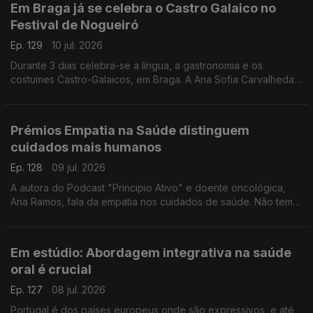
Em Braga já se celebra o Castro Galaico no
Festival de Nogueiró
Ep. 129
10 jul. 2026
Durante 3 dias celebra-se a língua, a gastronomia e os
costumes Castro-Galaicos, em Braga. A Ana Sofia Carvalheda
conta-nos todos os detalhes deste festival que conta com o
apoio da RTP Antena 1.
Prémios Empatia na Saúde distinguem
cuidados mais humanos
Ep. 128
09 jul. 2026
A autora do Podcast "Principio Ativo" e doente oncológica,
Ana Ramos, fala da empatia nos cuidados de saúde. Não tem
dúvidas de que podem fazer a diferença para a adesão aos
tratamentos e para a recuperação dos doentes.
Em estúdio: Abordagem integrativa na saúde
oral é crucial
Ep. 127
08 jul. 2026
Portugal é dos países europeus onde são expressivos, e até