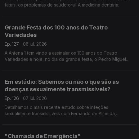
fatais, os problemas de saúde oral. A medicina dentária
integrativa tem uma abordagem nova que pode fazer toda a
diferença, explica a médica Yola Figueiredo.
Grande Festa dos 100 anos do Teatro
Variedades
Ep. 127
08 jul. 2026
A Antena 1 tem vindo a assinalar os 100 anos do Teatro
Variedades e hoje, no dia da grande festa, o Pedro Miguel
Ribeiro está no Parque Mayer para partilhar todos os
pormenores.
Em estúdio: Sabemos ou não o que são as
doenças sexualmente transmissíveis?
Ep. 126
07 jul. 2026
Detalhamos o mais recente estudo sobre infeções
sexualmente transmissíveis com Fernando de Almeida,
presidente do Instituto Ricardo Jorge.
"Chamada de Emergência"