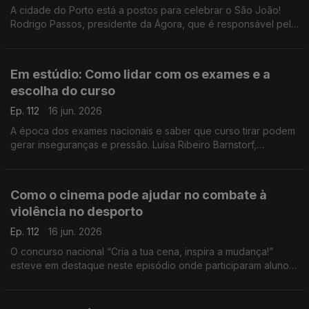
A cidade do Porto está a postos para celebrar o São João!
Rodrigo Passos, presidente da Ágora, que é responsável pela
programação, conta-nos todos os detalhes da noite mais
quente da cidade invicta.
Em estúdio: Como lidar com os exames e a
escolha do curso
Ep. 112
16 jun. 2026
A época dos exames nacionais e saber que curso tirar podem
gerar inseguranças e pressão. Luísa Ribeiro Barnstorf,
psicóloga clínica, deixa dicas aos estudantes para lidar com o
stress.
Como o cinema pode ajudar no combate à
violência no desporto
Ep. 112
16 jun. 2026
O concurso nacional “Cria a tua cena, inspira a mudança!”
esteve em destaque neste episódio onde participaram alunos,
professores e os responsáveis pela iniciativa.