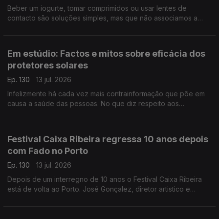
Beber um iogurte, tomar comprimidos ou usar lentes de
contacto são soluções simples, mas que não associamos a
biotecnologia. A investigadora Manuela Pintado fala-nos da
abrangência desta ciência e do seu potencial.
Em estúdio: Factos e mitos sobre eficácia dos
protetores solares
Ep. 130
13 jul. 2026
Infelizmente há cada vez mais contrainformação que põe em
causa a saúde das pessoas. No que diz respeito aos
protetores solares Sara Fernandes, farmacêutica e autora da
página "Makedown", esclarece as dúvidas e os mitos.
Festival Caixa Ribeira regressa 10 anos depois
com Fado no Porto
Ep. 130
13 jul. 2026
Depois de um interregno de 10 anos o Festival Caixa Ribeira
está de volta ao Porto. José Gonçalez, diretor artistico e
programador do festival, fala do cartaz e do próximo episódio
d'A Casa da Amália.