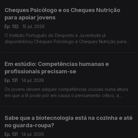
Cheques Psicólogo e os Cheques Nutrição
para apoiar jovens
Ep. 132
15 jul. 2026
O Instituto Português do Desporto e Juventude já
disponibilizou Cheques Psicólogo e Cheques Nutrição para
apoiar jovens entre os 12 e os 35 anos. Vânia Lima Bastos
esclarece como se pode aceder e quais os objetivos.
Em estúdio: Competências humanas e
profissionais precisam-se
Ep. 131
14 jul. 2026
Os jovens devem adquirir competências cruciais numa altura
em que a IA pode pôr em causa o pensamento crítico, a
comunicação e a empatia. A professora Inês Guerra destaca o
papel das universidades neste processo.
Sabe que a biotecnologia está na cozinha e até
no guarda-roupa?
Ep. 131
14 jul. 2026