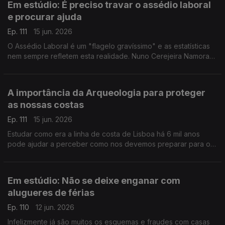
Em estúdio: É preciso travar o assédio laboral
e procurar ajuda
Ep. 111
15 jun. 2026
O Assédio Laboral é um "flagelo gravíssimo" e as estatísticas
nem sempre refletem esta realidade. Nuno Cerejeira Namora
ajuda a perceber os sinais e a saber como se pode defender.
A importância da Arqueologia para proteger
as nossas costas
Ep. 111
15 jun. 2026
Estudar como era a linha de costa de Lisboa há 6 mil anos
pode ajudar a perceber como nos devemos preparar para o
futuro. Ana Costa, geoarqueóloga, fala do papel da
Arqueologia Preventiva.
Em estúdio: Não se deixe enganar com
alugueres de férias
Ep. 110
12 jun. 2026
Infelizmente já são muitos os esquemas e fraudes com casas