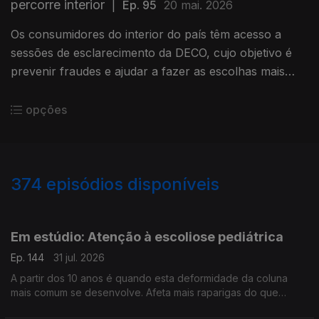
percorre interior
|
Ep. 95
20 mai. 2026
Os consumidores do interior do país têm acesso a
sessões de esclarecimento da DECO, cujo objetivo é
prevenir fraudes e ajudar a fazer as escolhas mais
informadas. Fernanda Santos conta como está a
correr esta campanha.
opções
374
episódios disponíveis
944259
942393
940196
937329
934800
931934
929994
947376
Em estúdio: Atenção à escoliose pediátrica
Ep. 144
31 jul. 2026
A partir dos 10 anos é quando esta deformidade da coluna
mais comum se desenvolve. Afeta mais raparigas do que
rapazes e vamos percebê-la melhor, com a ajuda do médico