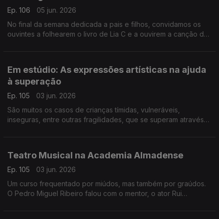
Ep. 106
05 jun. 2026
No final da semana dedicada a pais e filhos, convidamos os
ouvintes a folhearem o livro de Lia C e a ouvirem a canção da
pequena Miriam, a filha, para lembrar que "do velho se faz
novo".
Em estúdio: As expressões artísticas na ajuda
à superação
Ep. 105
03 jun. 2026
São muitos os casos de crianças tímidas, vulneráveis,
inseguras, entre outras fragilidades, que se superam através
das artes. É sobre criatividade e expressões que falamos com
Ricardo Galrito, que partilha inúmeros casos.
Teatro Musical na Academia Almadense
Ep. 105
03 jun. 2026
Um curso frequentado por miúdos, mas também por graúdos.
O Pedro Miguel Ribeiro falou com o mentor, o ator Rui
Andrade, e com algumas das crianças que frequentam o curso
e que mostram muito entusiasmo!