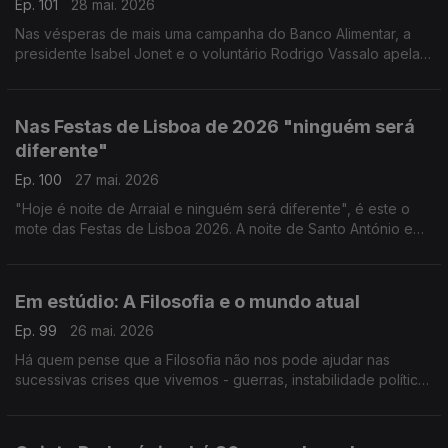
Ep. 101
28 mai. 2026
Nas vésperas de mais uma campanha do Banco Alimentar, a
presidente Isabel Jonet e o voluntário Rodrigo Vassalo apelam
à adesão de voluntários e contam com a solidariedade de
todos. Seja presencial, seja online, ajude.
Nas Festas de Lisboa de 2026 "ninguém será
diferente"
Ep. 100
27 mai. 2026
"Hoje é noite de Arraial e ninguém será diferente", é este o
mote das Festas de Lisboa 2026. A noite de Santo António e
das Marchas Populares volta a ser transmitida pela Antena 1. A
Ana Sofia Carvalhêda conta-nos tudo.
Em estúdio: A Filosofia e o mundo atual
Ep. 99
26 mai. 2026
Há quem pense que a Filosofia não nos pode ajudar nas
sucessivas crises que vivemos - guerras, instabilidade política,
dificuldades financeiras e problemas climáticos, mas o Prof.
Luís Lóia mostra como pode ser útil.