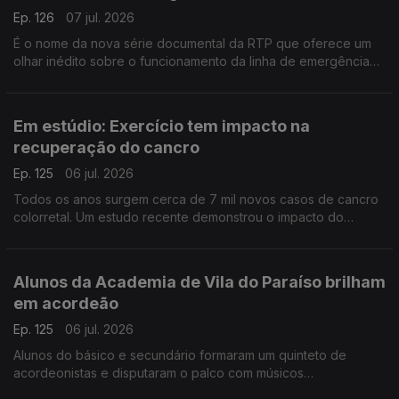
Ep. 126
07 jul. 2026
É o nome da nova série documental da RTP que oferece um
olhar inédito sobre o funcionamento da linha de emergência
112. Conversamos com João Nunes, Margarida Mota e Carla
Veloso do INEM.
Em estúdio: Exercício tem impacto na
recuperação do cancro
Ep. 125
06 jul. 2026
Todos os anos surgem cerca de 7 mil novos casos de cancro
colorretal. Um estudo recente demonstrou o impacto do
exercício físico na sobrevivência destes doentes. A
oncologista Maria Teresa Neves deixa alguns conselhos.
Alunos da Academia de Vila do Paraíso brilham
em acordeão
Ep. 125
06 jul. 2026
Alunos do básico e secundário formaram um quinteto de
acordeonistas e disputaram o palco com músicos
universitários. O Diamantino José foi até à Academia de Música