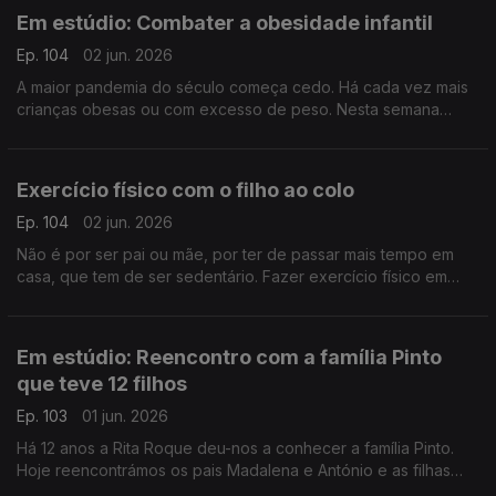
Em estúdio: Combater a obesidade infantil
Ep. 104
02 jun. 2026
A maior pandemia do século começa cedo. Há cada vez mais
crianças obesas ou com excesso de peso. Nesta semana
dedicada a pais e filhos, oiça a nutricionista Inês Pádua sobre
este importante tema.
Exercício físico com o filho ao colo
Ep. 104
02 jun. 2026
Não é por ser pai ou mãe, por ter de passar mais tempo em
casa, que tem de ser sedentário. Fazer exercício físico em
casa é possível, como atesta o preparador físico David
Antunes.
Em estúdio: Reencontro com a família Pinto
que teve 12 filhos
Ep. 103
01 jun. 2026
Há 12 anos a Rita Roque deu-nos a conhecer a família Pinto.
Hoje reencontrámos os pais Madalena e António e as filhas
Matilde e Mónica, que partilharam como tem sido de lá para cá.