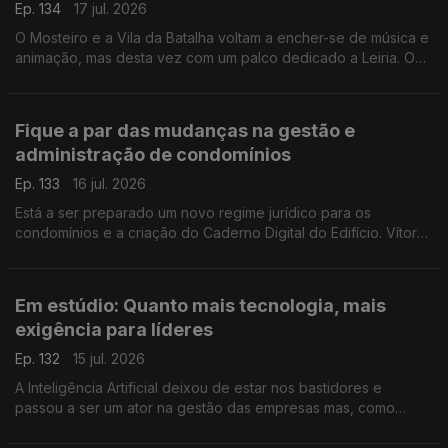
Ep. 134
17 jul. 2026
O Mosteiro e a Vila da Batalha voltam a encher-se de música e
animação, mas desta vez com um palco dedicado a Leiria. O
programador do Festival que junta pessoas de todas idades,
Eduardo Jordão, conta-nos tudo.
Fique a par das mudanças na gestão e
administração de condomínios
Ep. 133
16 jul. 2026
Está a ser preparado um novo regime jurídico para os
condomínios e a criação do Caderno Digital do Edifício. Vítor
Amaral, Presidente da Associação de Gestão e Administração
de Condomínios, esclarece-nos.
Em estúdio: Quanto mais tecnologia, mais
exigência para líderes
Ep. 132
15 jul. 2026
A Inteligência Artificial deixou de estar nos bastidores e
passou a ser um ator na gestão das empresas mas, como
alerta a professora Susana Tavares, há competências e
responsabilidades que são exclusivas dos líderes.