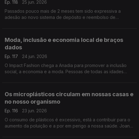
Ep. 118
25 jun. 2026
Passados pouco mais de 2 meses tem sido expressiva a
adesão ao novo sistema de depósito e reembolso de
garrafas, o Volta. 25 milhões de embalagens foram recolhidas,
adianta Leonardo Mathias, Presidente da SDR Portugal.
Moda, inclusão e economia local de braços
dados
Ep. 117
24 jun. 2026
O Impact Fashion chega a Anadia para promover a inclusão
social, a economia e a moda. Pessoas de todas as idades
juntam-se num espetáculo de muito glamour, como nos
descreve o João André Oliveira.
Os microplásticos circulam em nossas casas e
no nosso organismo
Ep. 116
23 jun. 2026
O consumo de plásticos é excessivo, está a contribuir para o
aumento da poluição e a por em perigo a nossa saúde. Joana
Prata esclarece os perigos dos microplásticos, que estão
presentes em nossas casas e no nosso corpo.