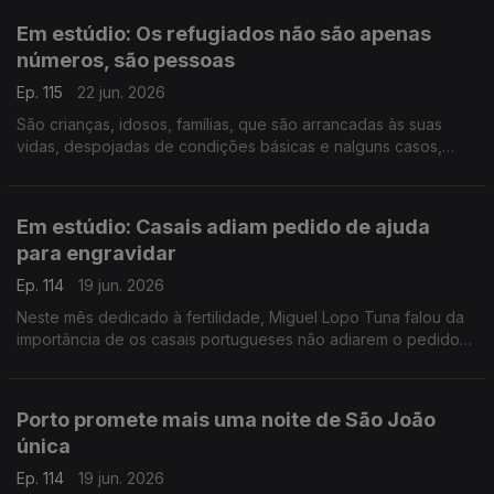
Em estúdio: Os refugiados não são apenas
números, são pessoas
Ep. 115
22 jun. 2026
São crianças, idosos, famílias, que são arrancadas às suas
vidas, despojadas de condições básicas e nalguns casos,
violentadas. Soraya Ventura diretora da Portugal com ACNUR,
fala da situação atual e de como pode ajudar.
Em estúdio: Casais adiam pedido de ajuda
para engravidar
Ep. 114
19 jun. 2026
Neste mês dedicado à fertilidade, Miguel Lopo Tuna falou da
importância de os casais portugueses não adiarem o pedido
de ajuda para engravidar. O Médico Especialista em
Ginecologia e Obstetrícia, esclarece as dúvidas.
Porto promete mais uma noite de São João
única
Ep. 114
19 jun. 2026