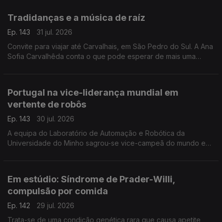
ortopedista pediátrico, João Campagnolo.
Tradidanças e a música de raíz
Ep. 143
31 jul. 2026
Convite para viajar até Carvalhais, em São Pedro do Sul. A Ana
Sofia Carvalhêda conta o que pode esperar de mais uma
edição do Tradidanças.
Portugal na vice-liderança mundial em
vertente de robôs
Ep. 143
30 jul. 2026
A equipa do Laboratório de Automação e Robótica da
Universidade do Minho sagrou-se vice-campeã do mundo em
robôs de assistência e serviço doméstico. A Valentina Jesus
foi conhecer o criadores e criação.
Em estúdio: Síndrome de Prader-Willi,
compulsão por comida
Ep. 142
29 jul. 2026
Trata-se de uma condição genética rara que causa apetite