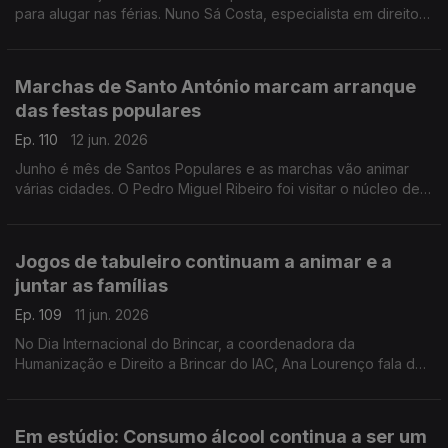
para alugar nas férias. Nuno Sá Costa, especialista em direito
penal, ajuda-nos a identificar estas burlas.
Marchas de Santo António marcam arranque
das festas populares
Ep. 110
12 jun. 2026
Junho é mês de Santos Populares e as marchas vão animar
várias cidades. O Pedro Miguel Ribeiro foi visitar o núcleo de
Santo António do Museu de Lisboa, e conta-nos todos os
detalhes.
Jogos de tabuleiro continuam a animar e a
juntar as famílias
Ep. 109
11 jun. 2026
No Dia Internacional do Brincar, a coordenadora da
Humanização e Direito a Brincar do IAC, Ana Lourenço fala da
importância das crianças e famílias largarem as tecnologias e
terem mais momentos de diversão.
Em estúdio: Consumo álcool continua a ser um