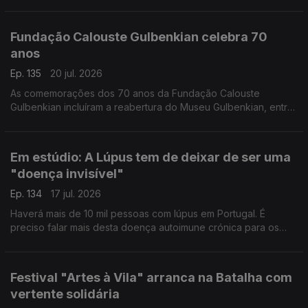
conselhos de Gabriela Saldanha, presidente da Sociedade
Portuguesa de Medicina do Viajante.
Fundação Calouste Gulbenkian celebra 70
anos
Ep. 135
20 jul. 2026
As comemorações dos 70 anos da Fundação Calouste
Gulbenkian incluíram a reabertura do Museu Gulbenkian, entre
outras iniciativas que cruzam memória e futuro. O Pedro Miguel
Ribeiro foi dar os parabéns.
Em estúdio: A Lúpus tem de deixar de ser uma
"doença invisível"
Ep. 134
17 jul. 2026
Haverá mais de 10 mil pessoas com lúpus em Portugal. É
preciso falar mais desta doença autoimune crónica para os
diagnósticos serem atempados. Rita Mendes, presidente da
Associação de Doentes com Lúpus, esclarece-nos.
Festival "Artes à Vila" arranca na Batalha com
vertente solidária