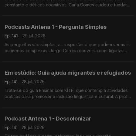
constante e défices cognitivos. Carla Gomes ajudou a fundar
uma associação e é mãe de um jovem adulto com esta
condição.
Podcasts Antena 1 - Pergunta Simples
Ep. 142
29 jul. 2026
As perguntas são simples, as respostas é que podem ser mais
ou menos complexas. Jorge Correia conversa com figurtas
públicas e hoje partilha como tem sido. Oiça, tem dezenas de
episódios disponíveis.
Em estúdio: Guia ajuda migrantes e refugiados
Ep. 141
28 jul. 2026
Trata-se do guia Ensinar com KITE, que contempla atividades
práticas para promover a inclusão linguística e cultural. A prof
Cristina Martins da Universidade de Coimbra explica ao
pormenor em que consiste.
Podcast Antena 1 - Descolonizar
Ep. 141
28 jul. 2026