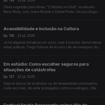
Ep. 139
24 jul. 2026
Ótima sugestão para férias: "O Mundo no Divã", moderado
Nuno Mota, com Joana Ricarte e Daniel Pinéu. Um psicólogo
que gosta de política, dois cientistas políticos a tentarem
compreender a loucura dos nossos tempos.
Acessibilidade e inclusão na Cultura
Ep. 138
23 jul. 2026
Já há algumas iniciativas em curso, mas é preciso democratizar
estas práticas. Tiago Fortuna da Access Lab dá exemplos do
que há e do que ainda falta fazer para garantir o acesso a
grandes evento às pessoas com deficiência.
Em estúdio: Como escolher seguros para
situações de catástrofes
Ep. 137
22 jul. 2026
Seja na época de incêndios ou de tempestades precisamos,
cada vez mais, de estar protegidos contra os estragos. Zita
Medeiros, advogada especialista em contencioso, dá dicas
sobre que seguros escolher.