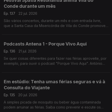
Festival Spatia Resonantia anima Vila do
Conde durante um mês
Ep. 137
22 jul. 2026
São vários concertos, durante um mês e com entrada livre,
que a Santa Casa da Misericórdia de Vila do Conde promove.
O Diamantino José foi assistir aos ensaios do último grande
concerto.
Podcasts Antena 1 - Porque Vivo Aqui
Ep. 136
21 jul. 2026
Se quer coisas diferentes para fazer nas férias aproveite, por
exemplo, para ouvir o podcast "Porque Vivo Aqui". António
Jorge leva-nos a conhecer pessoas e histórias que fazem os
lugares.
Em estúdio: Tenha umas férias seguras e vá à
Consulta do Viajante
Ep. 135
20 jul. 2026
A simples picada de mosquito ou beber água contaminada
podem arruinar as férias. Saiba como prevenir e escute os