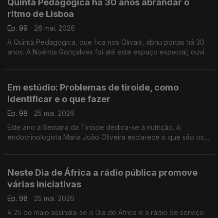
Quinta Pedagógica há 30 anos abrandar o
ritmo de Lisboa
Ep. 99
26 mai. 2026
A Quinta Pedagógica, que fica nos Olivais, abriu portas há 30
anos. A Noémia Gonçalves foi até este espaço especial, ouvir
som dos animais, perceberem como habitam e como se
misturam com as crianças.
Em estúdio: Problemas de tiroide, como
identificar e o que fazer
Ep. 98
25 mai. 2026
Este ano a Semana da Tiroide dedica-se à nutrição. A
endocrinologista Maria João Oliveira esclarece o que são os
problemas de tiroide, a que sinais devemos estar atentos e
como devemos proceder para lidar com a doença.
Neste Dia de África a rádio pública promove
várias iniciativas
Ep. 98
25 mai. 2026
A 25 de maio assinala-se o Dia de África e a rádio de serviço