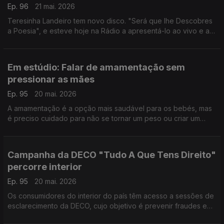
Ep. 96
21 mai. 2026
Teresinha Landeiro tem novo disco. "Será que lhe Descobres
a Poesia", e esteve hoje na Rádio a apresentá-lo ao vivo e a
conversar com a Filomena Crespo.
Em estúdio: Falar de amamentação sem
pressionar as mães
Ep. 95
20 mai. 2026
A amamentação é a opção mais saudável para os bebés, mas
é preciso cuidado para não se tornar um peso ou criar um
sentimento de culpa nas mães. Hugo Rodrigues, conhecido
como "pediatra.para.todos", esclarece as dúvidas.
Campanha da DECO "Tudo A Que Tens Direito"
percorre interior
Ep. 95
20 mai. 2026
Os consumidores do interior do país têm acesso a sessões de
esclarecimento da DECO, cujo objetivo é prevenir fraudes e
ajudar a fazer as escolhas mais informadas. Fernanda Santos