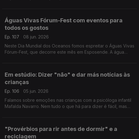
mergulhos ou os trilhos. O fisioterapeuta Marc Reis deixa dicas
e conselhos.
Águas Vivas Fórum-Fest com eventos para
todos os gostos
Ep. 107
08 jun. 2026
Neste Dia Mundial dos Oceanos fomos espreitar o Águas Vivas
Fórum-Fest, que decorre este mês em Esposende. A água
sabe coisas que nós esquecemos e a Valentina Jesus foi
saber quais.
Em estúdio: Dizer "não" e dar más notícias às
crianças
Ep. 106
05 jun. 2026
Falamos sobre emoções nas crianças com a psicóloga infantil
Mafalda Navarro. Nem tudo o que há para dizer é fácil, mas
existem estratégias e formas de agir para minimizar impactos.
"Provérbios para rir antes de dormir" e a
reciclagem