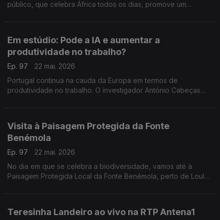
público, que celebra África todos os dias, promove um
conjunto de iniciativas. Nuno Sardinha, subdiretor da rádio
RTP-África, conta todos os pormenores.
Em estúdio: Pode a IA e aumentar a
produtividade no trabalho?
Ep. 97
22 mai. 2026
Portugal continua na cauda da Europa em termos de
produtividade no trabalho. O investigador António Cabeças
explica se a Inteligência Artificial pode ajudar a melhorar estes
níveis, apesar dos riscos que existem.
Visita à Paisagem Protegida da Fonte
Benémola
Ep. 97
22 mai. 2026
No dia em que se celebra a biodiversidade, vamos até à
Paisagem Protegida Local da Fonte Benémola, perto de Loulé,
onde há cerca de 288 espécies de fauna e 303 de flora. O
Edgar Canelas leva-nos a visitar o espaço.
Teresinha Landeiro ao vivo na RTP Antena1