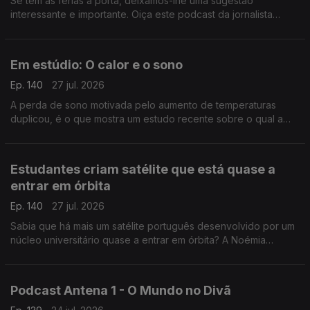
Se tem as férias à porta, deixamos-lhe uma sugestão
interessante e importante. Oiça este podcast da jornalista
Cláudia Almeida que analisa, por exemplo, mentalidades
coloniais.
Em estúdio: O calor e o sono
Ep. 140
27 jul. 2026
A perda de sono motivada pelo aumento de temperaturas
duplicou, é o que mostra um estudo recente sobre o qual a
médica internista e somnologista Sandra Marques destalha.
Estudantes criam satélite que está quase a
entrar em órbita
Ep. 140
27 jul. 2026
Sabia que há mais um satélite português desenvolvido por um
núcleo universitário quase a entrar em órbita? A Noémia
Gonçalves foi conhecer o LISAT e percebeu que, por
exemplo, serve a Marinha Portuguesa.
Podcast Antena 1 - O Mundo no Divã