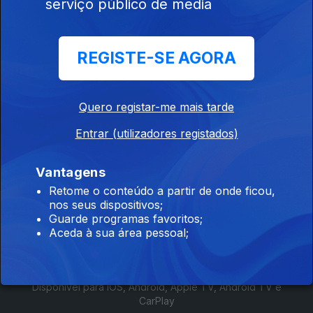
serviço público de media
881541
Ep. 1
12 out. 2025
REGISTE-SE AGORA
Sociedade de
Plataformas: a
OutSystems
Quero registar-me mais tarde
Entrar (utilizadores registados)
Vantagens
Retome o conteúdo a partir de onde ficou,
nos seus dispositivos;
Instale a aplicação
RTP Play
Guarde programas favoritos;
Aceda à sua área pessoal;
Disponível para iOS, Android, Apple TV, Android TV e
CarPlay