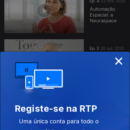
Ep. 4
02 nov. 2025
Automação
Espacial: a
Neuraspace
Ep. 3
26 out. 2025
×
Digitalização do
Dinheiro: a
Anchorage
Digital
Ep. 2
19 out. 2025
Registe-se na RTP
Saúde Digital: a
Sword Health
Uma única conta para todo o