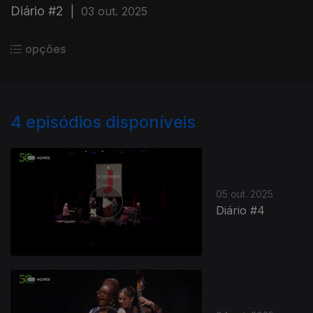
Diário #2
|
03 out. 2025
opções
4
episódios disponíveis
05 out. 2025
Diário #4