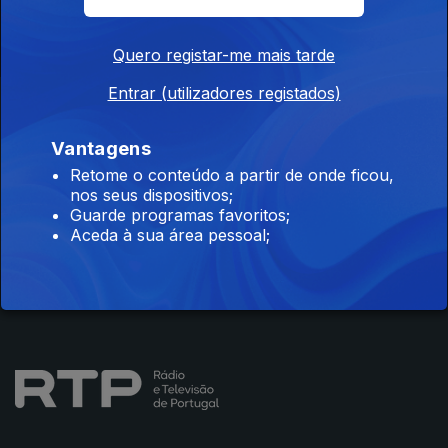
Quero registar-me mais tarde
Entrar (utilizadores registados)
Instale a aplicação
RTP Play
Vantagens
Retome o conteúdo a partir de onde ficou,
nos seus dispositivos;
Guarde programas favoritos;
Disponível para iOS, Android, Apple TV, Android TV e
Aceda à sua área pessoal;
CarPlay