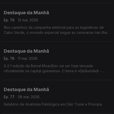
ouvidos pelo jornalista Frederico Pinheiro
Destaque da Manhã
Ep. 79
12 mai. 2026
Nos caminhos da campanha eleitoral para as legislativas de
Cabo Verde, o enviado especial segue as caravanas nas ilhas
do Barlavento
Destaque da Manhã
Ep. 78
11 mai. 2026
A 2.ª edição da Bienal MoacBiss vai ser hoje lançada
oficialmente na capital guineense. O lema é «Djidiundadi -
Intemporalidade e Utopias». Falamos com Mamadu Alimo Djaló
Destaque da Manhã
Ep. 77
08 mai. 2026
Relatório de Anatomia Patológica em São Tomé e Principe.