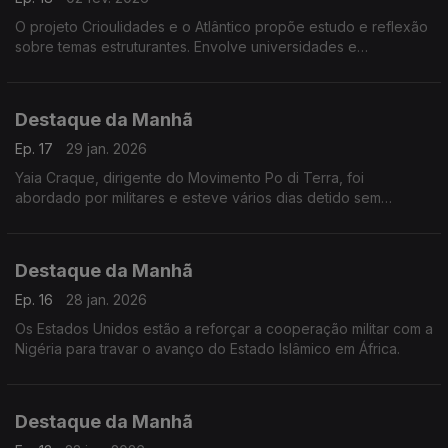
O projeto Crioulidades e o Atlântico propõe estudo e reflexão
sobre temas estruturantes. Envolve universidades e
investigadores de vários países. Tem inscrições abertas até 5
de fevereiro. Falámos com Victor Barros,
Destaque da Manhã
Ep. 17
29 jan. 2026
Yaia Craque, dirigente do Movimento Po di Terra, foi
abordado por militares e esteve vários dias detido sem
qualquer acusação conhecida. Denuncia o desaparecimento
de outros membros deste grupo
Destaque da Manhã
Ep. 16
28 jan. 2026
Os Estados Unidos estão a reforçar a cooperação militar com a
Nigéria para travar o avanço do Estado Islâmico em África.
Destaque da Manhã