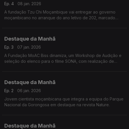
Ep. 4
08 jan. 2026
A fundação Tzu Chi Moçambique vai entregar ao governo
moçambicano no arranque do ano letivo de 202, marcado
para o dia 30 deste mês de janeiro, a maior escola primária do
país. Fomos conhecer melhor o projeto e a fundação.
Destaque da Manhã
Ep. 3
07 jan. 2026
A Fundação MoAC Biss dinamiza, um Workshop de Audição e
seleção do elenco para o filme SONA, com realização de
Binete Undonque e produção de Yun Choi. E mais além....
Falámos com Mamadu Alimo Djaló
Destaque da Manhã
Ep. 2
06 jan. 2026
Jovem cientista moçambicana que integra a equipa do Parque
Nacional da Gorongosa em destaque na revista Nature.
Destaque da Manhã