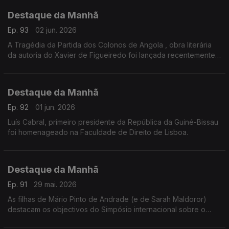
Destaque da Manhã
Ep. 93
02 jun. 2026
A Tragédia da Partida dos Colonos de Angola , obra literária
da autoria do Xavier de Figueiredo foi lançada recentemente
no Palácio da Independência aqui em Lisboa.
Destaque da Manhã
Ep. 92
01 jun. 2026
Luís Cabral, primeiro presidente da República da Guiné-Bissau
foi homenageado na Faculdade de Direito de Lisboa.
Destaque da Manhã
Ep. 91
29 mai. 2026
As filhas de Mário Pinto de Andrade (e de Sarah Maldoror)
destacam os objectivos do Simpósio internacional sobre o
legado cultural e político de Mário Pinto de Andrade que