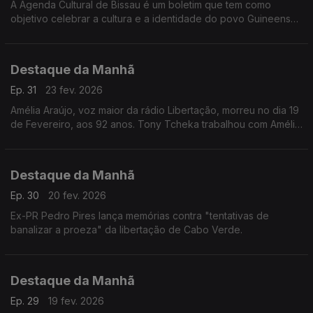
A Agenda Cultural de Bissau é um boletim que tem como
objetivo celebrar a cultura e a identidade do povo Guineense.
Está a assinalar uma década de existência.
Destaque da Manhã
Ep. 31
23 fev. 2026
Amélia Araújo, voz maior da rádio Libertação, morreu no dia 19
de Fevereiro, aos 92 anos. Tony Tcheka trabalhou com Amélia
e lembra uma mulher inspiradiora e determinada.
Destaque da Manhã
Ep. 30
20 fev. 2026
Ex-PR Pedro Pires lança memórias contra "tentativas de
banalizar a proeza" da libertação de Cabo Verde.
Destaque da Manhã
Ep. 29
19 fev. 2026