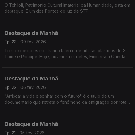
O Tchiloli, Património Cultural Imaterial da Humanidade, está em
destaque. É um dos Pontos de luz de STP
Destaque da Manhã
Ep. 23
09 fev. 2026
Três exposições mostram o talento de artistas plásticos de S.
Tomé e Príncipe. Hoje, ouvimos um deles, Emmerson Quinda, e
também Isabel Mota da «Ilhéu Portátil»
Destaque da Manhã
Ep. 22
06 fev. 2026
"Arriscar a vida e sonhar com o futuro" é o título de um
documentário que retrata o fenómeno da emigração por rotas
clandestinas na Guiné-Bissau. É um trabalho de Djibril Mandjam,
edição de vídeo de Darcicio Monteiro Barbosa. Assistência de
Abubacar Queta
Destaque da Manhã
Ep. 21
05 fev. 2026