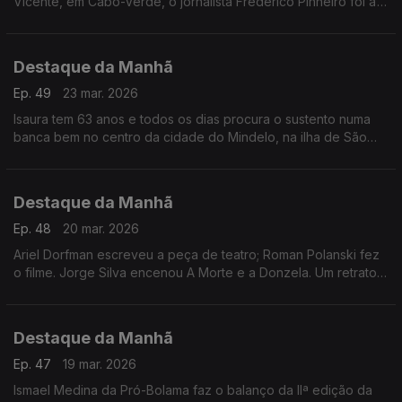
Vicente, em Cabo-Verde, o jornalista Frederico Pinheiro foi a
um dos bairros pobres do mindelo, para conhecer as sequelas
Destaque da Manhã
Ep. 49
23 mar. 2026
Isaura tem 63 anos e todos os dias procura o sustento numa
banca bem no centro da cidade do Mindelo, na ilha de São
Vicente, como explica ao jornalista Frederico Pinheiro
Destaque da Manhã
Ep. 48
20 mar. 2026
Ariel Dorfman escreveu a peça de teatro; Roman Polanski fez
o filme. Jorge Silva encenou A Morte e a Donzela. Um retrato
duro sobre as diatduras.
Destaque da Manhã
Ep. 47
19 mar. 2026
Ismael Medina da Pró-Bolama faz o balanço da IIª edição da