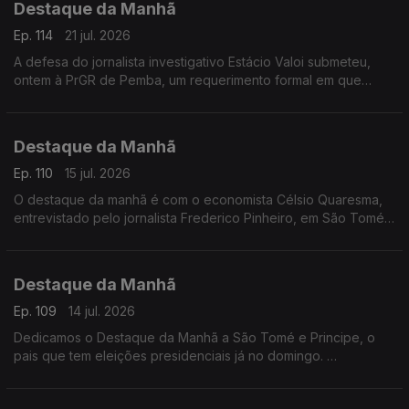
Destaque da Manhã
Ep. 114
21 jul. 2026
A defesa do jornalista investigativo Estácio Valoi submeteu,
ontem à PrGR de Pemba, um requerimento formal em que
solicirta a revogação do mandado de busca e apreensão dos
equipamentos eletrónicos apreendidos
Destaque da Manhã
Ep. 110
15 jul. 2026
O destaque da manhã é com o economista Célsio Quaresma,
entrevistado pelo jornalista Frederico Pinheiro, em São Tomé
e Príncipe. O especialista fala de um pais com potencial.. mas
que ainda assenta a base económica em atividades pouco
produtivas como a agricultura e a pesca.
Destaque da Manhã
Ep. 109
14 jul. 2026
Dedicamos o Destaque da Manhã a São Tomé e Principe, o
pais que tem eleições presidenciais já no domingo.
A Rádio RTP África esteve no principal mercado do pais, de
Bobo Ferro.