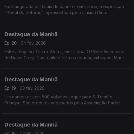
Foi inaugurada em finais de Janeiro, em Lisboa, a exposição
"Portal do Retorno", apresentada pelo músico Dino
D'Santiago, um sonho que nasceu da sua primeira paixão.
Entrevista a Gaelle de Castro.
Destaque da Manhã
Ep. 20
04 fev. 2026
Estreia hoje no Teatro Vilaret, em Lisboa, O Piloto Americano,
de David Greig. Como piloto está o ator moçambicano, Marco
Mendonça. A encenação é de António Simão
Destaque da Manhã
Ep. 19
03 fev. 2026
Um contentor com 500 volumes segue para S. Tomé e
Príncipe. São produtos angariados pela Associação Padre
Manuel António Marques, no distrito de Coimbra. Falamos com
Fátima Loureiro.
Destaque da Manhã
Ep. 18
02 fev. 2026