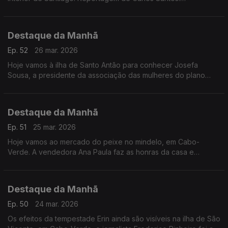
Reportagem no âmbito do Especial «Mulheres de Cabo
Verde» com o apoio da ACEP e financiamento da União
Europeia
Destaque da Manhã
Ep. 52
26 mar. 2026
Hoje vamos à ilha de Santo Antão para conhecer Josefa
Sousa, a presidente da associação das mulheres do plano
leste que todos os dias se dedica à produção agroflorestal
mesmo num contexto de seca
Destaque da Manhã
Ep. 51
25 mar. 2026
Hoje vamos ao mercado do peixe no mindelo, em Cabo-
Verde. A vendedora Ana Paula faz as honras da casa e
conduz-nos numa visita aqui registada pelo jornalista
Frederico Pinheiro
Destaque da Manhã
Ep. 50
24 mar. 2026
Os efeitos da tempestade Erin ainda são visíveis na ilha de São