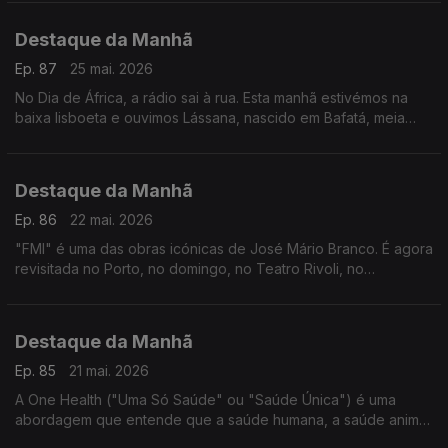
Ensino Secundário da qual fazem parte.
Destaque da Manhã
Ep. 87
25 mai. 2026
No Dia de África, a rádio sai à rua. Esta manhã estivémos na
baixa lisboeta e ouvimos Lássana, nascido em Bafatá, meia
vida passada em Portugal. Tem opinião sobre o continente.
Destaque da Manhã
Ep. 86
22 mai. 2026
"FMI" é uma das obras icónicas de José Mário Branco. É agora
revisitada no Porto, no domingo, no Teatro Rivoli, no
espectáculo, "FMI KAPA", no âmbito do FITEI.
Destaque da Manhã
Ep. 85
21 mai. 2026
A One Health ("Uma Só Saúde" ou "Saúde Única") é uma
abordagem que entende que a saúde humana, a saúde animal
e o meio ambiente estão totalmente ligados entre si. È o futuro