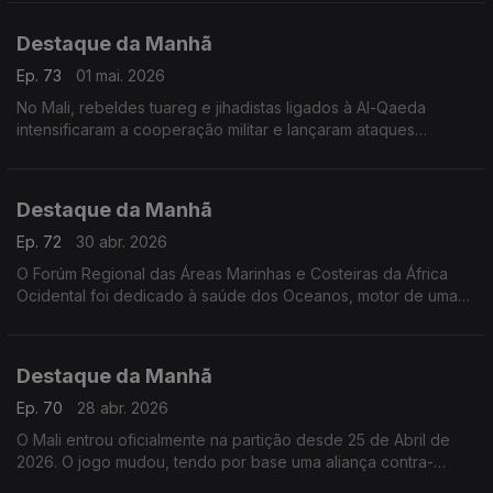
Destaque da Manhã
Ep. 73
01 mai. 2026
No Mali, rebeldes tuareg e jihadistas ligados à Al-Qaeda
intensificaram a cooperação militar e lançaram ataques
coordenados contra posições estratégicas da junta no poder
Destaque da Manhã
Ep. 72
30 abr. 2026
O Forúm Regional das Áreas Marinhas e Costeiras da África
Ocidental foi dedicado à saúde dos Oceanos, motor de uma
economia azul regenerativa. Falamos com Alhmed Senhoury e
Pierre Campredon
Destaque da Manhã
Ep. 70
28 abr. 2026
O Mali entrou oficialmente na partição desde 25 de Abril de
2026. O jogo mudou, tendo por base uma aliança contra-
natura, entre tuaregues e islamistas. Raul Braga Pires explica