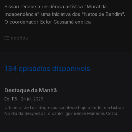
Bissau recebe a residência artística "Mural da
Independência" uma iniciativa dos "Netos de Bandim".
O coordenador Ector Cassamá explica
opções
134
episódios disponíveis
939347
929316
924359
918825
914268
908546
903694
896314
889391
Destaque da Manhã
Ep. 116
24 jul. 2026
O funeral de Luís Represas acontece hoje à tarde, em Lisboa.
No dia da despedida, o cantor guineense Manecas Costa
recorda a amizade que os unia e o apoio que recebeu ao
longo da carreira.