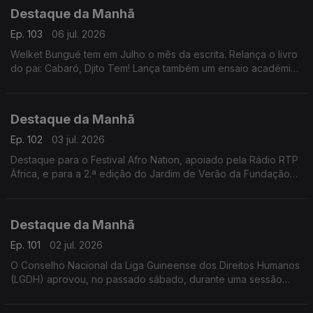
Destaque da Manhã
Ep. 103
06 jul. 2026
Welket Bungué tem em Julho o mês da escrita. Relança o livro
do pai: Cabaró, Djito Tem! Lança também um ensaio académico
da sua autoria, já com 14 anos, que desvenda olhares e
perspectivas.
Destaque da Manhã
Ep. 102
03 jul. 2026
Destaque para o Festival Afro Nation, apoiado pela Rádio RTP
África, e para a 2.ª edição do Jardim de Verão da Fundação
Gulbenkian, que contará com atuações de Soraia Ramos,
Berlok e outros artistas.
Destaque da Manhã
Ep. 101
02 jul. 2026
O Conselho Nacional da Liga Guineense dos Direitos Humanos
(LGDH) aprovou, no passado sábado, durante uma sessão
ordinária, uma Moção de Agradecimento dirigida à União
Europeia.