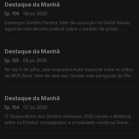
Destaque da Manhã
Frederico Pinheiro
Ep. 106
09 jul. 2026
Domingos Simões Pereira, líder da oposição na Guiné-Bissau,
aguarda uma decisão judicial sobre o pedido de prisão
preventiva feito pela Promotoria do Tribunal Militar.
Destaque da Manhã
Ep. 105
08 jul. 2026
No dia 9 de julho, uma orquestra muito especial sobe ao palco
do NOS Alive. Vem de uma das favelas mais perigosas do Rio
de Janeiro: o Complexo da Maré e deriva de uma história de
superação.
Destaque da Manhã
Ep. 104
07 jul. 2026
O Observatório dos Direitos Humanos 2025 revela a distância
entre os Direitos consagrados e a realidade vivida na Guiné-
Bissau. Ouvimos Bubacar Turé da LGDH e Fatima Proença da
ACEP.