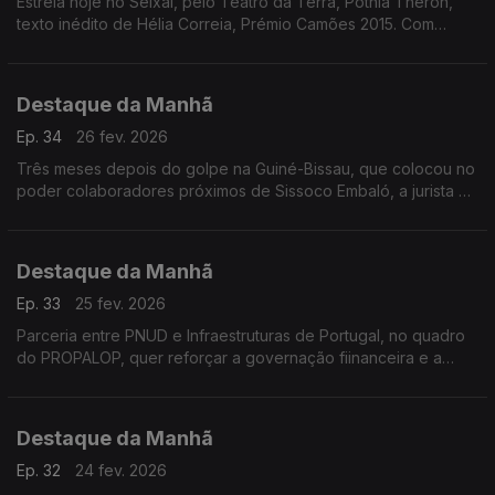
Estreia hoje no Seixal, pelo Teatro da Terra, Potnia Theron,
texto inédito de Hélia Correia, Prémio Camões 2015. Com
encenação e também interptretação de Maria João Luis.
Destaque da Manhã
Ep. 34
26 fev. 2026
Três meses depois do golpe na Guiné-Bissau, que colocou no
poder colaboradores próximos de Sissoco Embaló, a jurista e
ex-ministra Carmelita Pires considera inaceitável a passividade
da comunidade internacional.
Destaque da Manhã
Ep. 33
25 fev. 2026
Parceria entre PNUD e Infraestruturas de Portugal, no quadro
do PROPALOP, quer reforçar a governação fiinanceira e a
sustentabilidade das infraestruturas públicas nos PALOP e
Timor-Leste
Destaque da Manhã
Ep. 32
24 fev. 2026