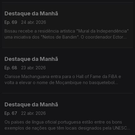
Destaque da Manhã
Ep. 69
24 abr. 2026
Bissau recebe a residência artística "Mural da Independência"
uma iniciativa dos "Netos de Bandim". O coordenador Ector
Cassamá explica
Destaque da Manhã
Ep. 68
23 abr. 2026
Clarisse Machanguana entra para o Hall of Fame da FiBA e
volta a elevar o nome de Moçambique no basquetebol
mundial. Falou com a rádio sobre desporto e fundação
Destaque da Manhã
Ep. 67
22 abr. 2026
Os países de língua oficial portuguesa estão entre os bons
exemplos de nações que têm locais designados pela UNESCO
que são "refúgios vitais para a biodiversidade", Tales