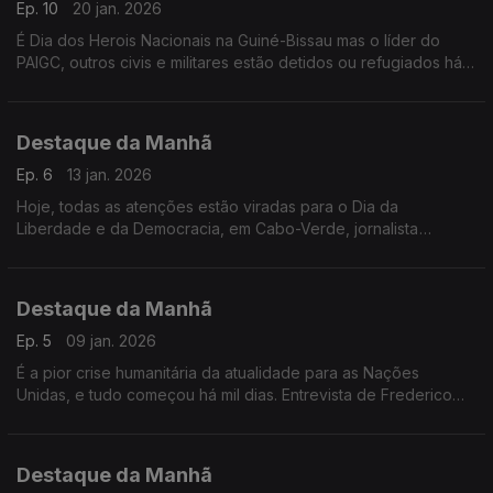
Ep. 10
20 jan. 2026
É Dia dos Herois Nacionais na Guiné-Bissau mas o líder do
PAIGC, outros civis e militares estão detidos ou refugiados há
quase dois meses. Denisa, filha de Domingos Simões Pereira
denuncia ataque aos direitos
Destaque da Manhã
Ep. 6
13 jan. 2026
Hoje, todas as atenções estão viradas para o Dia da
Liberdade e da Democracia, em Cabo-Verde, jornalista
Frederico Pinheiro.
Destaque da Manhã
Ep. 5
09 jan. 2026
É a pior crise humanitária da atualidade para as Nações
Unidas, e tudo começou há mil dias. Entrevista de Frederico
Pinheiro à investigadora académica Alexandra Magnólia
Destaque da Manhã