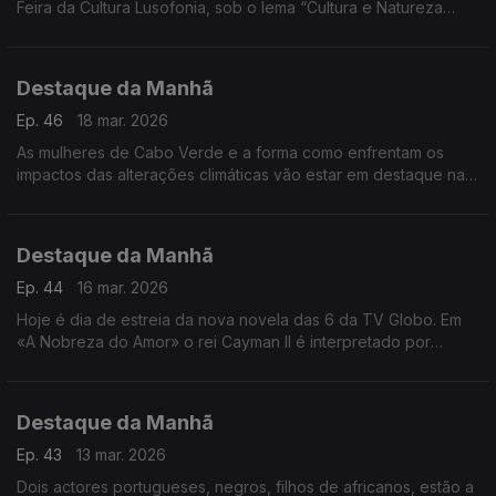
Feira da Cultura Lusofonia, sob o lema “Cultura e Natureza
Unidas no Arquipélago dos Bijagós, Património Mundial
Natural”.
Destaque da Manhã
Ep. 46
18 mar. 2026
As mulheres de Cabo Verde e a forma como enfrentam os
impactos das alterações climáticas vão estar em destaque na
próxima semana na RDP-África. Os repórteres Frederico
Pinheiro e Carlos Santos estão no terreno
Destaque da Manhã
Ep. 44
16 mar. 2026
Hoje é dia de estreia da nova novela das 6 da TV Globo. Em
«A Nobreza do Amor» o rei Cayman II é interpretado por
Welket Bunguê, actor luso-guineense e do mundo.
Destaque da Manhã
Ep. 43
13 mar. 2026
Dois actores portugueses, negros, filhos de africanos, estão a