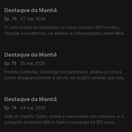
Destaque da Manhã
Ep. 76
07 mai. 2026
O surto mortal de hantavírus no navio cruzeiro MV Hondius,
dúvidas e evidências, na análise do infeciologista Jaime Nina,
do IHM -NOVA
Destaque da Manhã
Ep. 75
05 mai. 2026
Pedrito Cambrão, sociólogo moçambicano, analisa a crença
sobre desaparecimento e atrofia de órgãos genitais que tem
causado violência e mortes. Foi ouvido por Carla Henriques
Destaque da Manhã
Ep. 74
04 mai. 2026
Alda do Espírito Santo, poeta e nacionalista são tomense, e o
geógrafo brasileiro Mílton Santos nasceram há 100 anos.
Ambos são figuras fundamentais e inovadoras