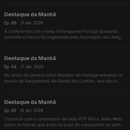
Carvalho Resende explica
Destaque da Manhã
Ep. 66
21 abr. 2026
A conferência com o tema A Energia em Portugal (passado,
presente e futuro) foi organizada pela Associação dos Antigos
Alunos dos Pupilos do Exército
Destaque da Manhã
Ep. 64
17 abr. 2026
No fecho da semana sobre Racismo em Portugal entramos no
mundo do basquetebol. Na Quinta dos Lombos, isso não é
tema, garante o treinador José Leite. O que vinga é o trabalho
e paixão.
Destaque da Manhã
Ep. 63
16 abr. 2026
Conversa com o comentador da rádio RTP África, Abilio Neto
sobre os fatores que estão na base do crescimento do partido