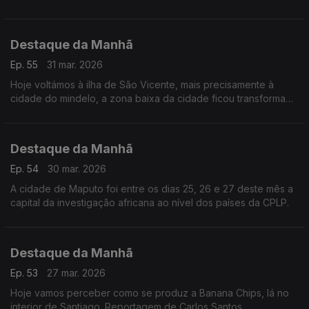
indignação e a tristeza na Guiné-Bissau.
Destaque da Manhã
Ep. 55
31 mar. 2026
Hoje voltámos à ilha de São Vicente, mais precisamente à
cidade do mindelo, a zona baixa da cidade ficou transformada
num rio quando no final de agosto a tempestade erin se
abateu sobre cabo-verde.
Destaque da Manhã
Ep. 54
30 mar. 2026
A cidade de Maputo foi entre os dias 25, 26 e 27 deste mês a
capital da investigação africana ao nível dos países da CPLP.
Destaque da Manhã
Ep. 53
27 mar. 2026
Hoje vamos perceber como se produz a Banana Chips, lá no
interior de Santiago. Reportagem de Carlos Santos.