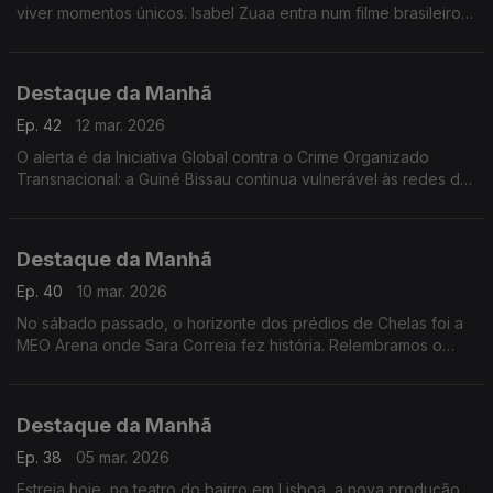
viver momentos únicos. Isabel Zuaa entra num filme brasileiro
nomeado para os Óscares e Welket Bungué é rei africano na
nova novela das 6 da TV Globo
Destaque da Manhã
Ep. 42
12 mar. 2026
O alerta é da Iniciativa Global contra o Crime Organizado
Transnacional: a Guiné Bissau continua vulnerável às redes de
tráfico de cocaína.
Destaque da Manhã
Ep. 40
10 mar. 2026
No sábado passado, o horizonte dos prédios de Chelas foi a
MEO Arena onde Sara Correia fez história. Relembramos o
concerto esgotado com Catarina Reis, Editora da «Mensagem
Destaque da Manhã
Ep. 38
05 mar. 2026
Estreia hoje, no teatro do bairro em Lisboa, a nova produção