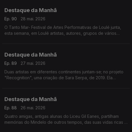
acontece em Lisboa
Destaque da Manhã
Ep. 90
28 mai. 2026
O Tanto Mar- Festival de Artes Performativas de Loulé junta,
esta semana, em Loulé artistas, autores, grupos de vários
países Hoje a rádio RTP África está lá
Destaque da Manhã
Ep. 89
27 mai. 2026
Duas artistas em diferentes continentes juntam-se; no projeto
"Recognition", uma criação de Sara Serpa, de 2019. Ela
convidou a artista angolana Aline Frazão, para narrar alguns
excertos dos escritos de Amilcar Cabral
Destaque da Manhã
Ep. 88
26 mai. 2026
Quatro amigas, antigas alunas do Liceu Gil Eanes, partilham
memórias do Mindelo de outros tempos, das suas vidas ricas e
longas e do papel da Associação dos Antigos Alunos do