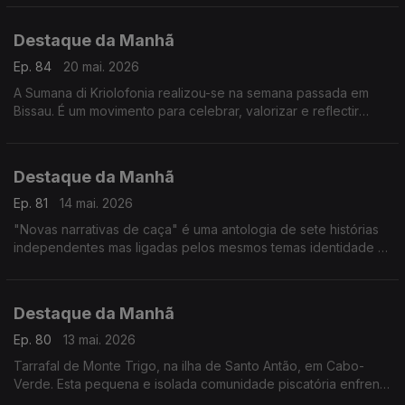
da Medicina, diz Filomena Pereira do IHMT
Destaque da Manhã
Ep. 84
20 mai. 2026
A Sumana di Kriolofonia realizou-se na semana passada em
Bissau. É um movimento para celebrar, valorizar e reflectir
sobre a língua kriol e a identidade nacional. Ouvimos António
Spencer Embaló e Juca Delgado
Destaque da Manhã
Ep. 81
14 mai. 2026
"Novas narrativas de caça" é uma antologia de sete histórias
independentes mas ligadas pelos mesmos temas identidade e
racismo. O criador original da série, Luís Almeida, conversou
com a Fernanda Almeida
Destaque da Manhã
Ep. 80
13 mai. 2026
Tarrafal de Monte Trigo, na ilha de Santo Antão, em Cabo-
Verde. Esta pequena e isolada comunidade piscatória enfrenta
vários desafios é o que nos contam o Nelson e o José Luz,