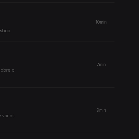
10min
isboa.
7min
sobre o
9min
e vários