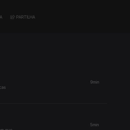
A
PARTILHA
9min
cas
5min