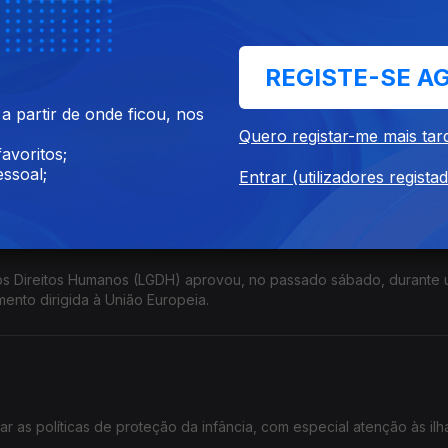
académico da sua autoria, já com 14 anos, que desvenda olhares e perspectivas.
REGISTE-SE A
 partir de onde ficou, nos
ado pela Rádio RTP África, e para a 2.ª edição do Jardim de Verão 
Quero registar-me mais tar
ções de Soraia Ramos, Berlok e outros artistas.
avoritos;
ssoal;
Entrar (utilizadores regista
os Direitos Humanos (LGDH) aprovou, no passado sábado, durante
ento dirigida à União Europeia.
as políticas de proteção da infância, com especial atenção às ilh