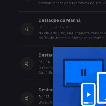
preventiva feito pela Promotoria do Tribunal
Destaque da Manhã
Ep. 105
08 jul. 2026
No dia 9 de julho, uma orquestra muito es
do Rio de Janeiro: o Complexo da Maré e 
Destaque da Manhã
Ep. 104
07 jul. 2026
O Observatório dos Direitos Humanos 2025 r
Guiné-Bissau. Ouvimos Bubacar Turé da L
Destaque da Manhã
Ep. 103
06 jul. 2026
Welket Bungué tem em Julho o mês da escrita. Relança o livro do pai