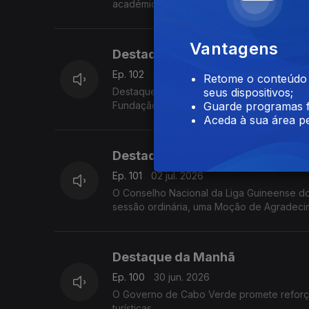
Vantagens
Destaque da Manhã
Ep. 102
03 jul. 2026
Retome o conteúdo a
Destaque para o Festival Afro Nation, apoi
seus dispositivos;
Fundação Gulbenkian, que contará com atua
Guarde programas f
Aceda à sua área pe
Destaque da Manhã
Ep. 101
02 jul. 2026
O Conselho Nacional da Liga Guineense d
sessão ordinária, uma Moção de Agradecim
Destaque da Manhã
Ep. 100
30 jun. 2026
O Governo de Cabo Verde promete reforçar 
turísticas.