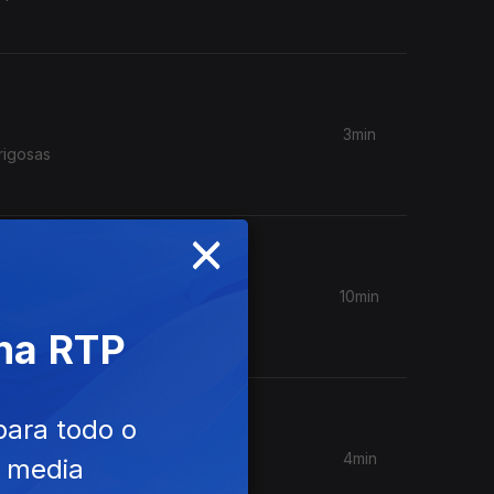
3min
rigosas
×
10min
da na
 na RTP
para todo o
4min
e media