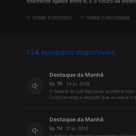
totalmente ligados entre si. È o futuro da Medic
IHMT
SOBRE O EPISÓDIO
SOBRE O PROGRAMA
134
episódios disponíveis
939347
929316
924359
Destaque da Manhã
Ep. 116
24 jul. 2026
O funeral de Luís Represas acontece hoje
Costa recorda a amizade que os unia e o a
Destaque da Manhã
Ep. 114
21 jul. 2026
A defesa do jornalista investigativo Estácio Valoi submeteu, ontem à PrGR