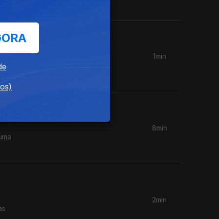
GORA
1min
da
de
dos)
8min
 uma
2min
as