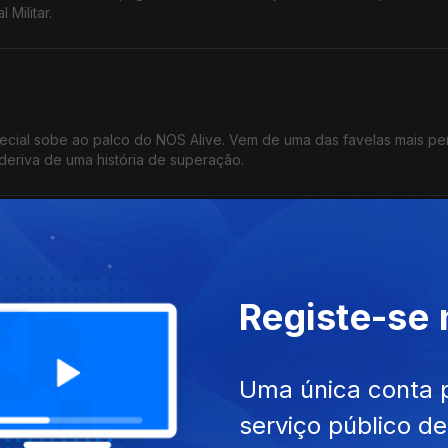
 Militar.
pecial sobe ao palco do NOS Alive. Vem de uma das favelas mais pe
deriva de uma história de superação.
evela a distância entre os Direitos consagrados e a realidade vivi
Registe-se
GDH e Fatima Proença da ACEP.
Uma única conta 
serviço público d
: Cabaró, Djito Tem! Lança também um ensaio