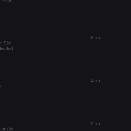
6min
em São
4min
o.
11min
 prisão