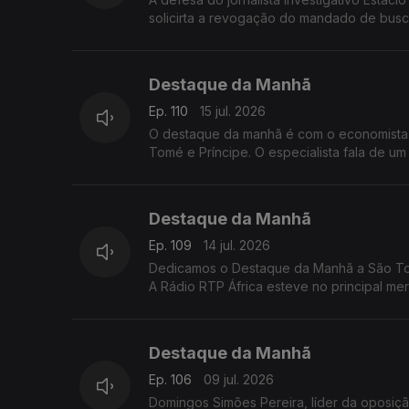
solicirta a revogação do mandado de bus
Destaque da Manhã
Ep. 110
15 jul. 2026
O destaque da manhã é com o economista C
Tomé e Príncipe. O especialista fala de um pais com potencial.. mas que ainda assenta a base económica em atividades
pouco produtivas como a agricultura e a p
Destaque da Manhã
Ep. 109
14 jul. 2026
Dedicamos o Destaque da Manhã a São Tomé
A Rádio RTP África esteve no principal me
Frederico Pinheiro
Destaque da Manhã
Ep. 106
09 jul. 2026
Domingos Simões Pereira, líder da oposiçã