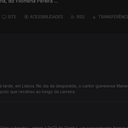
ina, diz Filomena Pereira do
SITE
ACESSIBILIDADES
RSS
TRANSFERÊNCI
 à tarde, em Lisboa. No dia da despedida, o cantor guineense Mane
poio que recebeu ao longo da carreira.
 de Pemba, um requerimento formal em que