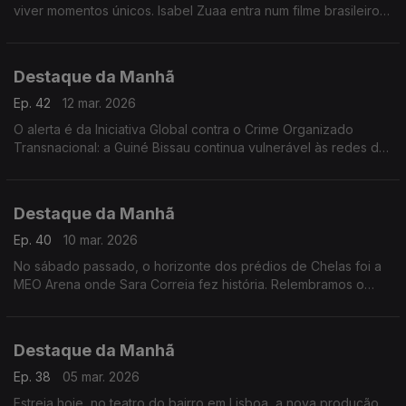
viver momentos únicos. Isabel Zuaa entra num filme brasileiro
nomeado para os Óscares e Welket Bungué é rei africano na
nova novela das 6 da TV Globo
Destaque da Manhã
Ep. 42
12 mar. 2026
O alerta é da Iniciativa Global contra o Crime Organizado
Transnacional: a Guiné Bissau continua vulnerável às redes de
tráfico de cocaína.
Destaque da Manhã
Ep. 40
10 mar. 2026
No sábado passado, o horizonte dos prédios de Chelas foi a
MEO Arena onde Sara Correia fez história. Relembramos o
concerto esgotado com Catarina Reis, Editora da «Mensagem
Destaque da Manhã
Ep. 38
05 mar. 2026
Estreia hoje, no teatro do bairro em Lisboa, a nova produção