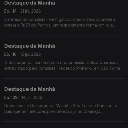
Destaque da Manhã
Ep. 114
21 jul. 2026
A defesa do jornalista investigativo Estácio Valoi submeteu,
ontem à PrGR de Pemba, um requerimento formal em que
solicirta a revogação do mandado de busca e apreensão dos
equipamentos eletrónicos apreendidos
Destaque da Manhã
Ep. 110
15 jul. 2026
O destaque da manhã é com o economista Célsio Quaresma,
entrevistado pelo jornalista Frederico Pinheiro, em São Tomé
e Príncipe. O especialista fala de um pais com potencial.. mas
que ainda assenta a base económica em atividades pouco
produtivas como a agricultura e a pesca.
Destaque da Manhã
Ep. 109
14 jul. 2026
Dedicamos o Destaque da Manhã a São Tomé e Principe, o
pais que tem eleições presidenciais já no domingo.
A Rádio RTP África esteve no principal mercado do pais, de
Bobo Ferro.