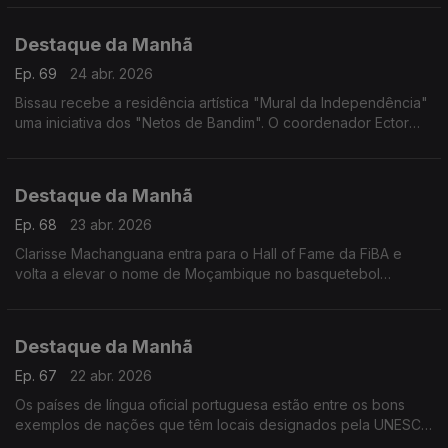
Destaque da Manhã
Ep. 69
24 abr. 2026
Bissau recebe a residência artística "Mural da Independência"
uma iniciativa dos "Netos de Bandim". O coordenador Ector
Cassamá explica
Destaque da Manhã
Ep. 68
23 abr. 2026
Clarisse Machanguana entra para o Hall of Fame da FiBA e
volta a elevar o nome de Moçambique no basquetebol
mundial. Falou com a rádio sobre desporto e fundação
Destaque da Manhã
Ep. 67
22 abr. 2026
Os países de língua oficial portuguesa estão entre os bons
exemplos de nações que têm locais designados pela UNESCO
que são "refúgios vitais para a biodiversidade", Tales