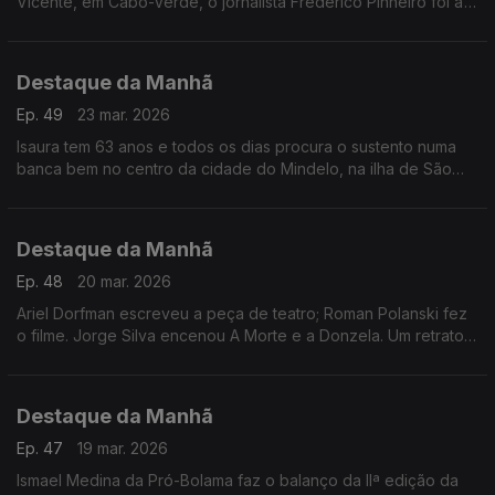
Vicente, em Cabo-Verde, o jornalista Frederico Pinheiro foi a
um dos bairros pobres do mindelo, para conhecer as sequelas
Destaque da Manhã
Ep. 49
23 mar. 2026
Isaura tem 63 anos e todos os dias procura o sustento numa
banca bem no centro da cidade do Mindelo, na ilha de São
Vicente, como explica ao jornalista Frederico Pinheiro
Destaque da Manhã
Ep. 48
20 mar. 2026
Ariel Dorfman escreveu a peça de teatro; Roman Polanski fez
o filme. Jorge Silva encenou A Morte e a Donzela. Um retrato
duro sobre as diatduras.
Destaque da Manhã
Ep. 47
19 mar. 2026
Ismael Medina da Pró-Bolama faz o balanço da IIª edição da