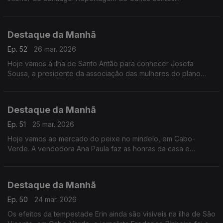
Reportagem no âmbito do Especial «Mulheres de Cabo
Verde» com o apoio da ACEP e financiamento da União
Europeia
Destaque da Manhã
Ep. 52
26 mar. 2026
Hoje vamos à ilha de Santo Antão para conhecer Josefa
Sousa, a presidente da associação das mulheres do plano
leste que todos os dias se dedica à produção agroflorestal
mesmo num contexto de seca
Destaque da Manhã
Ep. 51
25 mar. 2026
Hoje vamos ao mercado do peixe no mindelo, em Cabo-
Verde. A vendedora Ana Paula faz as honras da casa e
conduz-nos numa visita aqui registada pelo jornalista
Frederico Pinheiro
Destaque da Manhã
Ep. 50
24 mar. 2026
Os efeitos da tempestade Erin ainda são visíveis na ilha de São