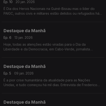
Ep. 10
20 jan. 2026
É Dia dos Herois Nacionais na Guiné-Bissau mas o líder do
PAIGC, outros civis e militares estão detidos ou refugiados há
quase dois meses. Denisa, filha de Domingos Simões Pereira
denuncia ataque aos direitos
Destaque da Manhã
Ep. 6
13 jan. 2026
Hoje, todas as atenções estão viradas para o Dia da
Liberdade e da Democracia, em Cabo-Verde, jornalista
Frederico Pinheiro.
Destaque da Manhã
Ep. 5
09 jan. 2026
É a pior crise humanitária da atualidade para as Nações
Unidas, e tudo começou há mil dias. Entrevista de Frederico
Pinheiro à investigadora académica Alexandra Magnólia
Destaque da Manhã