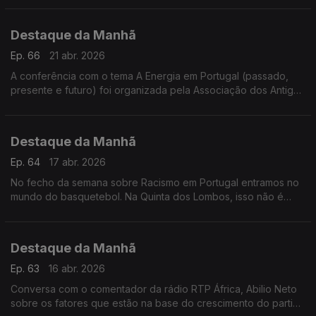
Carvalho Resende explica
Destaque da Manhã
Ep. 66
21 abr. 2026
A conferência com o tema A Energia em Portugal (passado,
presente e futuro) foi organizada pela Associação dos Antigos
Alunos dos Pupilos do Exército
Destaque da Manhã
Ep. 64
17 abr. 2026
No fecho da semana sobre Racismo em Portugal entramos no
mundo do basquetebol. Na Quinta dos Lombos, isso não é
tema, garante o treinador José Leite. O que vinga é o trabalho
e paixão.
Destaque da Manhã
Ep. 63
16 abr. 2026
Conversa com o comentador da rádio RTP África, Abilio Neto
sobre os fatores que estão na base do crescimento do partido