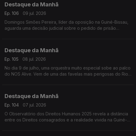
Destaque da Manhã
Frederico Pinheiro
Ep. 106
09 jul. 2026
Domingos Simões Pereira, líder da oposição na Guiné-Bissau,
aguarda uma decisão judicial sobre o pedido de prisão
preventiva feito pela Promotoria do Tribunal Militar.
Destaque da Manhã
Ep. 105
08 jul. 2026
No dia 9 de julho, uma orquestra muito especial sobe ao palco
do NOS Alive. Vem de uma das favelas mais perigosas do Rio
de Janeiro: o Complexo da Maré e deriva de uma história de
superação.
Destaque da Manhã
Ep. 104
07 jul. 2026
O Observatório dos Direitos Humanos 2025 revela a distância
entre os Direitos consagrados e a realidade vivida na Guiné-
Bissau. Ouvimos Bubacar Turé da LGDH e Fatima Proença da
ACEP.