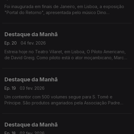
Foi inaugurada em finais de Janeiro, em Lisboa, a exposição
"Portal do Retorno", apresentada pelo músico Dino
D'Santiago, um sonho que nasceu da sua primeira paixão.
Entrevista a Gaelle de Castro.
Destaque da Manhã
Ep. 20
04 fev. 2026
Estreia hoje no Teatro Vilaret, em Lisboa, O Piloto Americano,
de David Greig. Como piloto está o ator moçambicano, Marco
Mendonça. A encenação é de António Simão
Destaque da Manhã
Ep. 19
03 fev. 2026
Um contentor com 500 volumes segue para S. Tomé e
Príncipe. São produtos angariados pela Associação Padre
Manuel António Marques, no distrito de Coimbra. Falamos com
Fátima Loureiro.
Destaque da Manhã
Ep. 18
02 fev. 2026