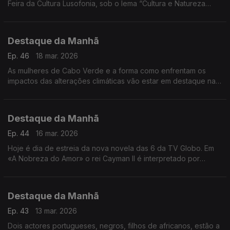
Feira da Cultura Lusofonia, sob o lema “Cultura e Natureza
Unidas no Arquipélago dos Bijagós, Património Mundial
Natural”.
Destaque da Manhã
Ep. 46
18 mar. 2026
As mulheres de Cabo Verde e a forma como enfrentam os
impactos das alterações climáticas vão estar em destaque na
próxima semana na RDP-África. Os repórteres Frederico
Pinheiro e Carlos Santos estão no terreno
Destaque da Manhã
Ep. 44
16 mar. 2026
Hoje é dia de estreia da nova novela das 6 da TV Globo. Em
«A Nobreza do Amor» o rei Cayman II é interpretado por
Welket Bunguê, actor luso-guineense e do mundo.
Destaque da Manhã
Ep. 43
13 mar. 2026
Dois actores portugueses, negros, filhos de africanos, estão a