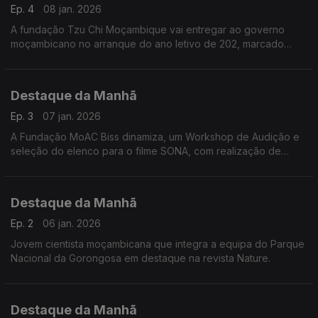
Ep. 4
08 jan. 2026
A fundação Tzu Chi Moçambique vai entregar ao governo
moçambicano no arranque do ano letivo de 202, marcado
para o dia 30 deste mês de janeiro, a maior escola primária do
país. Fomos conhecer melhor o projeto e a fundação.
Destaque da Manhã
Ep. 3
07 jan. 2026
A Fundação MoAC Biss dinamiza, um Workshop de Audição e
seleção do elenco para o filme SONA, com realização de
Binete Undonque e produção de Yun Choi. E mais além....
Falámos com Mamadu Alimo Djaló
Destaque da Manhã
Ep. 2
06 jan. 2026
Jovem cientista moçambicana que integra a equipa do Parque
Nacional da Gorongosa em destaque na revista Nature.
Destaque da Manhã