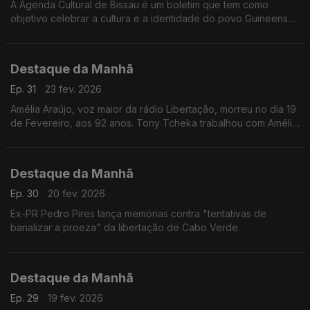
A Agenda Cultural de Bissau é um boletim que tem como
objetivo celebrar a cultura e a identidade do povo Guineense.
Está a assinalar uma década de existência.
Destaque da Manhã
Ep. 31
23 fev. 2026
Amélia Araújo, voz maior da rádio Libertação, morreu no dia 19
de Fevereiro, aos 92 anos. Tony Tcheka trabalhou com Amélia
e lembra uma mulher inspiradiora e determinada.
Destaque da Manhã
Ep. 30
20 fev. 2026
Ex-PR Pedro Pires lança memórias contra "tentativas de
banalizar a proeza" da libertação de Cabo Verde.
Destaque da Manhã
Ep. 29
19 fev. 2026