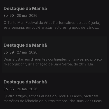
acontece em Lisboa
Destaque da Manhã
Ep. 90
28 mai. 2026
O Tanto Mar- Festival de Artes Performativas de Loulé junta,
esta semana, em Loulé artistas, autores, grupos de vários
países Hoje a rádio RTP África está lá
Destaque da Manhã
Ep. 89
27 mai. 2026
Duas artistas em diferentes continentes juntam-se; no projeto
"Recognition", uma criação de Sara Serpa, de 2019. Ela
convidou a artista angolana Aline Frazão, para narrar alguns
excertos dos escritos de Amilcar Cabral
Destaque da Manhã
Ep. 88
26 mai. 2026
Quatro amigas, antigas alunas do Liceu Gil Eanes, partilham
memórias do Mindelo de outros tempos, das suas vidas ricas e
longas e do papel da Associação dos Antigos Alunos do