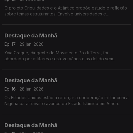
O projeto Crioulidades e o Atlântico propõe estudo e reflexão
sobre temas estruturantes. Envolve universidades e
investigadores de vários países. Tem inscrições abertas até 5
de fevereiro. Falámos com Victor Barros,
Destaque da Manhã
Ep. 17
29 jan. 2026
Yaia Craque, dirigente do Movimento Po di Terra, foi
abordado por militares e esteve vários dias detido sem
qualquer acusação conhecida. Denuncia o desaparecimento
de outros membros deste grupo
Destaque da Manhã
Ep. 16
28 jan. 2026
Os Estados Unidos estão a reforçar a cooperação militar com a
Nigéria para travar o avanço do Estado Islâmico em África.
Destaque da Manhã