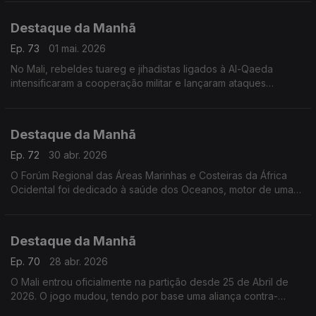
Destaque da Manhã
Ep. 73
01 mai. 2026
No Mali, rebeldes tuareg e jihadistas ligados à Al-Qaeda
intensificaram a cooperação militar e lançaram ataques
coordenados contra posições estratégicas da junta no poder
Destaque da Manhã
Ep. 72
30 abr. 2026
O Forúm Regional das Áreas Marinhas e Costeiras da África
Ocidental foi dedicado à saúde dos Oceanos, motor de uma
economia azul regenerativa. Falamos com Alhmed Senhoury e
Pierre Campredon
Destaque da Manhã
Ep. 70
28 abr. 2026
O Mali entrou oficialmente na partição desde 25 de Abril de
2026. O jogo mudou, tendo por base uma aliança contra-
natura, entre tuaregues e islamistas. Raul Braga Pires explica