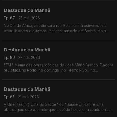
Ensino Secundário da qual fazem parte.
Destaque da Manhã
Ep. 87
25 mai. 2026
No Dia de África, a rádio sai à rua. Esta manhã estivémos na
baixa lisboeta e ouvimos Lássana, nascido em Bafatá, meia
vida passada em Portugal. Tem opinião sobre o continente.
Destaque da Manhã
Ep. 86
22 mai. 2026
"FMI" é uma das obras icónicas de José Mário Branco. É agora
revisitada no Porto, no domingo, no Teatro Rivoli, no
espectáculo, "FMI KAPA", no âmbito do FITEI.
Destaque da Manhã
Ep. 85
21 mai. 2026
A One Health ("Uma Só Saúde" ou "Saúde Única") é uma
abordagem que entende que a saúde humana, a saúde animal
e o meio ambiente estão totalmente ligados entre si. È o futuro