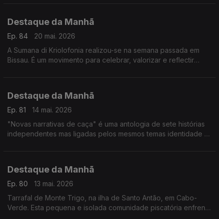
da Medicina, diz Filomena Pereira do IHMT
Destaque da Manhã
Ep. 84
20 mai. 2026
A Sumana di Kriolofonia realizou-se na semana passada em
Bissau. É um movimento para celebrar, valorizar e reflectir
sobre a língua kriol e a identidade nacional. Ouvimos António
Spencer Embaló e Juca Delgado
Destaque da Manhã
Ep. 81
14 mai. 2026
"Novas narrativas de caça" é uma antologia de sete histórias
independentes mas ligadas pelos mesmos temas identidade e
racismo. O criador original da série, Luís Almeida, conversou
com a Fernanda Almeida
Destaque da Manhã
Ep. 80
13 mai. 2026
Tarrafal de Monte Trigo, na ilha de Santo Antão, em Cabo-
Verde. Esta pequena e isolada comunidade piscatória enfrenta
vários desafios é o que nos contam o Nelson e o José Luz,