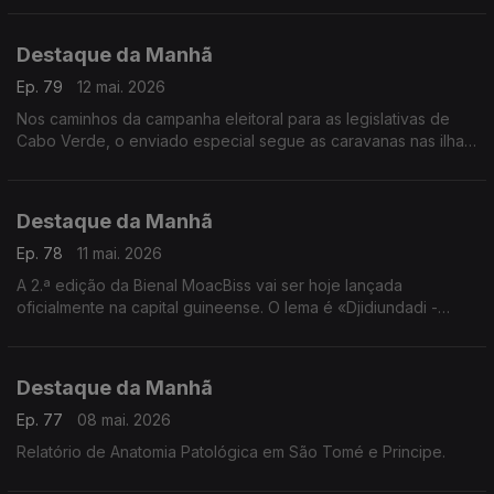
ouvidos pelo jornalista Frederico Pinheiro
Destaque da Manhã
Ep. 79
12 mai. 2026
Nos caminhos da campanha eleitoral para as legislativas de
Cabo Verde, o enviado especial segue as caravanas nas ilhas
do Barlavento
Destaque da Manhã
Ep. 78
11 mai. 2026
A 2.ª edição da Bienal MoacBiss vai ser hoje lançada
oficialmente na capital guineense. O lema é «Djidiundadi -
Intemporalidade e Utopias». Falamos com Mamadu Alimo Djaló
Destaque da Manhã
Ep. 77
08 mai. 2026
Relatório de Anatomia Patológica em São Tomé e Principe.