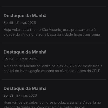
indignação e a tristeza na Guiné-Bissau.
Destaque da Manhã
Ep. 55
31 mar. 2026
Hoje voltámos à ilha de São Vicente, mais precisamente à
cidade do mindelo, a zona baixa da cidade ficou transformada
num rio quando no final de agosto a tempestade erin se
abateu sobre cabo-verde.
Destaque da Manhã
Ep. 54
30 mar. 2026
A cidade de Maputo foi entre os dias 25, 26 e 27 deste mês a
capital da investigação africana ao nível dos países da CPLP.
Destaque da Manhã
Ep. 53
27 mar. 2026
Hoje vamos perceber como se produz a Banana Chips, lá no
interior de Santiago. Reportagem de Carlos Santos.