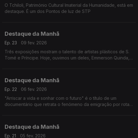
O Tchiloli, Património Cultural Imaterial da Humanidade, está em
destaque. É um dos Pontos de luz de STP
Destaque da Manhã
Ep. 23
09 fev. 2026
Três exposições mostram o talento de artistas plásticos de S.
Tomé e Príncipe. Hoje, ouvimos um deles, Emmerson Quinda, e
também Isabel Mota da «Ilhéu Portátil»
Destaque da Manhã
Ep. 22
06 fev. 2026
"Arriscar a vida e sonhar com o futuro" é o título de um
documentário que retrata o fenómeno da emigração por rotas
clandestinas na Guiné-Bissau. É um trabalho de Djibril Mandjam,
edição de vídeo de Darcicio Monteiro Barbosa. Assistência de
Abubacar Queta
Destaque da Manhã
Ep. 21
05 fev. 2026