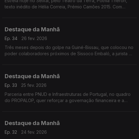
Estreia hoje no Seixal, pelo Teatro da Terra, Potnia Theron,
texto inédito de Hélia Correia, Prémio Camões 2015. Com
encenação e também interptretação de Maria João Luis.
Destaque da Manhã
Ep. 34
26 fev. 2026
Três meses depois do golpe na Guiné-Bissau, que colocou no
poder colaboradores próximos de Sissoco Embaló, a jurista e
ex-ministra Carmelita Pires considera inaceitável a passividade
da comunidade internacional.
Destaque da Manhã
Ep. 33
25 fev. 2026
Parceria entre PNUD e Infraestruturas de Portugal, no quadro
do PROPALOP, quer reforçar a governação fiinanceira e a
sustentabilidade das infraestruturas públicas nos PALOP e
Timor-Leste
Destaque da Manhã
Ep. 32
24 fev. 2026