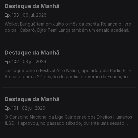
Destaque da Manhã
Ep. 103
06 jul. 2026
Welket Bungué tem em Julho o mês da escrita. Relança o livro
do pai: Cabaró, Djito Tem! Lança também um ensaio académico
da sua autoria, já com 14 anos, que desvenda olhares e
perspectivas.
Destaque da Manhã
Ep. 102
03 jul. 2026
Destaque para o Festival Afro Nation, apoiado pela Rádio RTP
África, e para a 2.ª edição do Jardim de Verão da Fundação
Gulbenkian, que contará com atuações de Soraia Ramos,
Berlok e outros artistas.
Destaque da Manhã
Ep. 101
02 jul. 2026
O Conselho Nacional da Liga Guineense dos Direitos Humanos
(LGDH) aprovou, no passado sábado, durante uma sessão
ordinária, uma Moção de Agradecimento dirigida à União
Europeia.