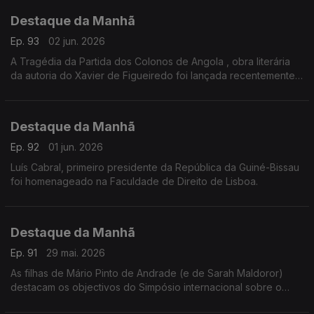
Destaque da Manhã
Ep. 93
02 jun. 2026
A Tragédia da Partida dos Colonos de Angola , obra literária
da autoria do Xavier de Figueiredo foi lançada recentemente
no Palácio da Independência aqui em Lisboa.
Destaque da Manhã
Ep. 92
01 jun. 2026
Luís Cabral, primeiro presidente da República da Guiné-Bissau
foi homenageado na Faculdade de Direito de Lisboa.
Destaque da Manhã
Ep. 91
29 mai. 2026
As filhas de Mário Pinto de Andrade (e de Sarah Maldoror)
destacam os objectivos do Simpósio internacional sobre o
legado cultural e político de Mário Pinto de Andrade que