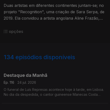
Duas artistas em diferentes continentes juntam-se; no
projeto "Recognition", uma criação de Sara Serpa, de
2019. Ela convidou a artista angolana Aline Frazão,
para narrar alguns excertos dos escritos de Amilcar
Cabral
opções
134
episódios disponíveis
939347
929316
924359
918825
914268
908546
903694
896314
889391
Destaque da Manhã
Ep. 116
24 jul. 2026
O funeral de Luís Represas acontece hoje à tarde, em Lisboa.
No dia da despedida, o cantor guineense Manecas Costa
recorda a amizade que os unia e o apoio que recebeu ao
longo da carreira.