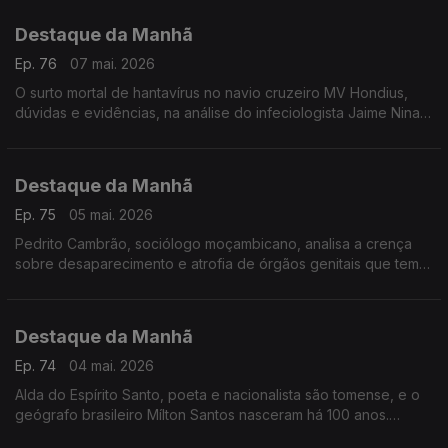
Destaque da Manhã
Ep. 76
07 mai. 2026
O surto mortal de hantavírus no navio cruzeiro MV Hondius,
dúvidas e evidências, na análise do infeciologista Jaime Nina,
do IHM -NOVA
Destaque da Manhã
Ep. 75
05 mai. 2026
Pedrito Cambrão, sociólogo moçambicano, analisa a crença
sobre desaparecimento e atrofia de órgãos genitais que tem
causado violência e mortes. Foi ouvido por Carla Henriques
Destaque da Manhã
Ep. 74
04 mai. 2026
Alda do Espírito Santo, poeta e nacionalista são tomense, e o
geógrafo brasileiro Mílton Santos nasceram há 100 anos.
Ambos são figuras fundamentais e inovadoras