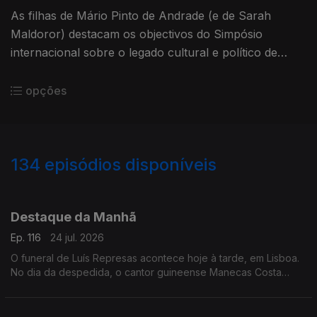
As filhas de Mário Pinto de Andrade (e de Sarah
Maldoror) destacam os objectivos do Simpósio
internacional sobre o legado cultural e político de
Mário Pinto de Andrade que acontece em Lisboa
opções
134
episódios disponíveis
939347
929316
924359
918825
914268
908546
903694
Destaque da Manhã
Ep. 116
24 jul. 2026
O funeral de Luís Represas acontece hoje à tarde, em Lisboa.
No dia da despedida, o cantor guineense Manecas Costa
recorda a amizade que os unia e o apoio que recebeu ao
longo da carreira.