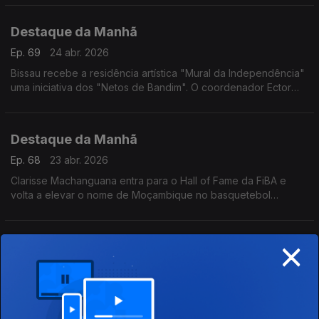
Destaque da Manhã
Ep. 69
24 abr. 2026
Bissau recebe a residência artística "Mural da Independência"
uma iniciativa dos "Netos de Bandim". O coordenador Ector
Cassamá explica
Destaque da Manhã
Ep. 68
23 abr. 2026
Clarisse Machanguana entra para o Hall of Fame da FiBA e
volta a elevar o nome de Moçambique no basquetebol
mundial. Falou com a rádio sobre desporto e fundação
×
Destaque da Manhã
Ep. 67
22 abr. 2026
Os países de língua oficial portuguesa estão entre os bons
exemplos de nações que têm locais designados pela UNESCO
que são "refúgios vitais para a biodiversidade", Tales