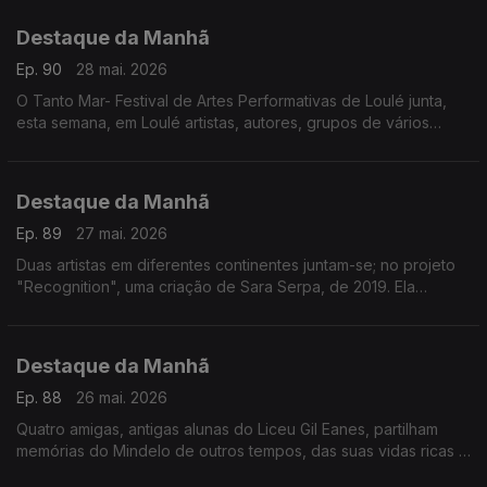
acontece em Lisboa
Destaque da Manhã
Ep. 90
28 mai. 2026
O Tanto Mar- Festival de Artes Performativas de Loulé junta,
esta semana, em Loulé artistas, autores, grupos de vários
países Hoje a rádio RTP África está lá
Destaque da Manhã
Ep. 89
27 mai. 2026
Duas artistas em diferentes continentes juntam-se; no projeto
"Recognition", uma criação de Sara Serpa, de 2019. Ela
convidou a artista angolana Aline Frazão, para narrar alguns
excertos dos escritos de Amilcar Cabral
Destaque da Manhã
Ep. 88
26 mai. 2026
Quatro amigas, antigas alunas do Liceu Gil Eanes, partilham
memórias do Mindelo de outros tempos, das suas vidas ricas e
longas e do papel da Associação dos Antigos Alunos do