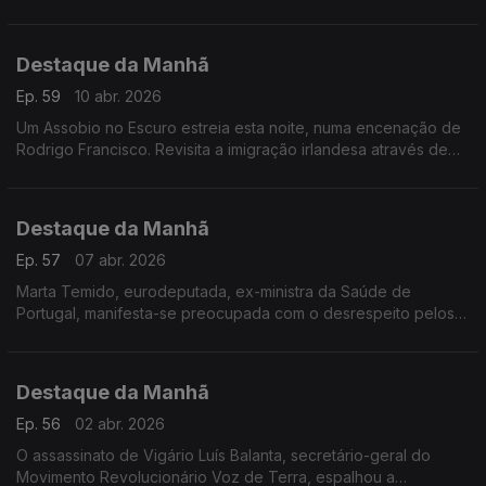
dificuldades para viver em Portugal explicadas na primeira-
pessoa.
Destaque da Manhã
Ep. 59
10 abr. 2026
Um Assobio no Escuro estreia esta noite, numa encenação de
Rodrigo Francisco. Revisita a imigração irlandesa através de
um texto intenso e surpreendentemente atual.
Destaque da Manhã
Ep. 57
07 abr. 2026
Marta Temido, eurodeputada, ex-ministra da Saúde de
Portugal, manifesta-se preocupada com o desrespeito pelos
direitos humanos na Guiné Bissau e estupefacta com a reunião
do Presidente do Conselho Europeu, Sissoco Embaló e Macky
Sall.
Destaque da Manhã
Ep. 56
02 abr. 2026
O assassinato de Vigário Luís Balanta, secretário-geral do
Movimento Revolucionário Voz de Terra, espalhou a