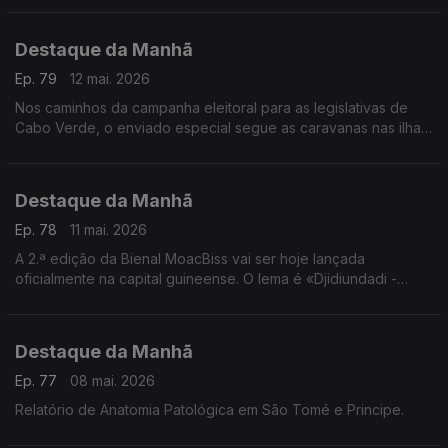
ouvidos pelo jornalista Frederico Pinheiro
Destaque da Manhã
Ep. 79
12 mai. 2026
Nos caminhos da campanha eleitoral para as legislativas de
Cabo Verde, o enviado especial segue as caravanas nas ilhas
do Barlavento
Destaque da Manhã
Ep. 78
11 mai. 2026
A 2.ª edição da Bienal MoacBiss vai ser hoje lançada
oficialmente na capital guineense. O lema é «Djidiundadi -
Intemporalidade e Utopias». Falamos com Mamadu Alimo Djaló
Destaque da Manhã
Ep. 77
08 mai. 2026
Relatório de Anatomia Patológica em São Tomé e Principe.