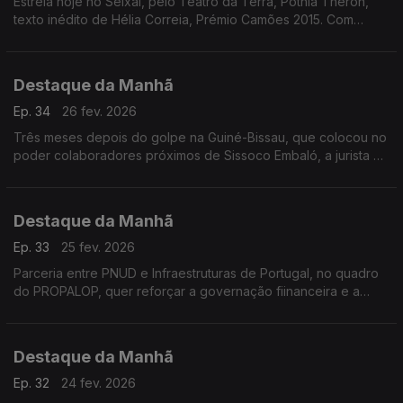
Estreia hoje no Seixal, pelo Teatro da Terra, Potnia Theron,
texto inédito de Hélia Correia, Prémio Camões 2015. Com
encenação e também interptretação de Maria João Luis.
Destaque da Manhã
Ep. 34
26 fev. 2026
Três meses depois do golpe na Guiné-Bissau, que colocou no
poder colaboradores próximos de Sissoco Embaló, a jurista e
ex-ministra Carmelita Pires considera inaceitável a passividade
da comunidade internacional.
Destaque da Manhã
Ep. 33
25 fev. 2026
Parceria entre PNUD e Infraestruturas de Portugal, no quadro
do PROPALOP, quer reforçar a governação fiinanceira e a
sustentabilidade das infraestruturas públicas nos PALOP e
Timor-Leste
Destaque da Manhã
Ep. 32
24 fev. 2026