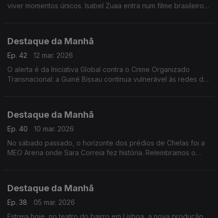
viver momentos únicos. Isabel Zuaa entra num filme brasileiro
nomeado para os Óscares e Welket Bungué é rei africano na
nova novela das 6 da TV Globo
Destaque da Manhã
Ep. 42
12 mar. 2026
O alerta é da Iniciativa Global contra o Crime Organizado
Transnacional: a Guiné Bissau continua vulnerável às redes de
tráfico de cocaína.
Destaque da Manhã
Ep. 40
10 mar. 2026
No sábado passado, o horizonte dos prédios de Chelas foi a
MEO Arena onde Sara Correia fez história. Relembramos o
concerto esgotado com Catarina Reis, Editora da «Mensagem
Destaque da Manhã
Ep. 38
05 mar. 2026
Estreia hoje, no teatro do bairro em Lisboa, a nova produção