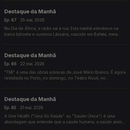
Ensino Secundário da qual fazem parte.
Destaque da Manhã
Ep. 87
25 mai. 2026
No Dia de África, a rádio sai à rua. Esta manhã estivémos na
baixa lisboeta e ouvimos Lássana, nascido em Bafatá, meia
vida passada em Portugal. Tem opinião sobre o continente.
Destaque da Manhã
Ep. 86
22 mai. 2026
"FMI" é uma das obras icónicas de José Mário Branco. É agora
revisitada no Porto, no domingo, no Teatro Rivoli, no
espectáculo, "FMI KAPA", no âmbito do FITEI.
Destaque da Manhã
Ep. 85
21 mai. 2026
A One Health ("Uma Só Saúde" ou "Saúde Única") é uma
abordagem que entende que a saúde humana, a saúde animal
e o meio ambiente estão totalmente ligados entre si. È o futuro