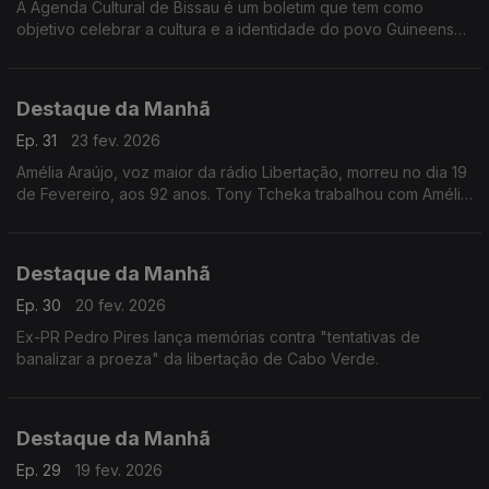
A Agenda Cultural de Bissau é um boletim que tem como
objetivo celebrar a cultura e a identidade do povo Guineense.
Está a assinalar uma década de existência.
Destaque da Manhã
Ep. 31
23 fev. 2026
Amélia Araújo, voz maior da rádio Libertação, morreu no dia 19
de Fevereiro, aos 92 anos. Tony Tcheka trabalhou com Amélia
e lembra uma mulher inspiradiora e determinada.
Destaque da Manhã
Ep. 30
20 fev. 2026
Ex-PR Pedro Pires lança memórias contra "tentativas de
banalizar a proeza" da libertação de Cabo Verde.
Destaque da Manhã
Ep. 29
19 fev. 2026