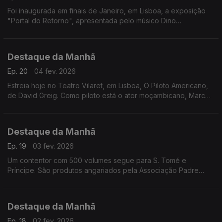
Foi inaugurada em finais de Janeiro, em Lisboa, a exposição
"Portal do Retorno", apresentada pelo músico Dino
D'Santiago, um sonho que nasceu da sua primeira paixão.
Entrevista a Gaelle de Castro.
Destaque da Manhã
Ep. 20
04 fev. 2026
Estreia hoje no Teatro Vilaret, em Lisboa, O Piloto Americano,
de David Greig. Como piloto está o ator moçambicano, Marco
Mendonça. A encenação é de António Simão
Destaque da Manhã
Ep. 19
03 fev. 2026
Um contentor com 500 volumes segue para S. Tomé e
Príncipe. São produtos angariados pela Associação Padre
Manuel António Marques, no distrito de Coimbra. Falamos com
Fátima Loureiro.
Destaque da Manhã
Ep. 18
02 fev. 2026