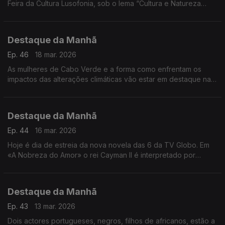
Feira da Cultura Lusofonia, sob o lema “Cultura e Natureza
Unidas no Arquipélago dos Bijagós, Património Mundial
Natural”.
Destaque da Manhã
Ep. 46
18 mar. 2026
As mulheres de Cabo Verde e a forma como enfrentam os
impactos das alterações climáticas vão estar em destaque na
próxima semana na RDP-África. Os repórteres Frederico
Pinheiro e Carlos Santos estão no terreno
Destaque da Manhã
Ep. 44
16 mar. 2026
Hoje é dia de estreia da nova novela das 6 da TV Globo. Em
«A Nobreza do Amor» o rei Cayman II é interpretado por
Welket Bunguê, actor luso-guineense e do mundo.
Destaque da Manhã
Ep. 43
13 mar. 2026
Dois actores portugueses, negros, filhos de africanos, estão a