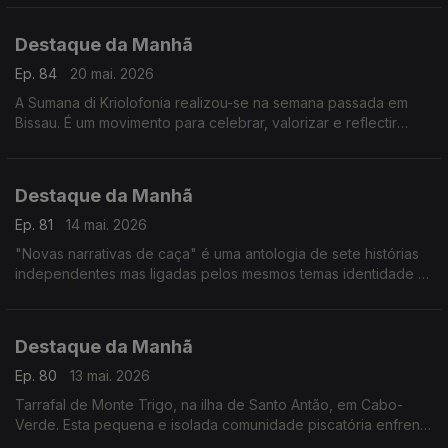
da Medicina, diz Filomena Pereira do IHMT
Destaque da Manhã
Ep. 84
20 mai. 2026
A Sumana di Kriolofonia realizou-se na semana passada em
Bissau. É um movimento para celebrar, valorizar e reflectir
sobre a língua kriol e a identidade nacional. Ouvimos António
Spencer Embaló e Juca Delgado
Destaque da Manhã
Ep. 81
14 mai. 2026
"Novas narrativas de caça" é uma antologia de sete histórias
independentes mas ligadas pelos mesmos temas identidade e
racismo. O criador original da série, Luís Almeida, conversou
com a Fernanda Almeida
Destaque da Manhã
Ep. 80
13 mai. 2026
Tarrafal de Monte Trigo, na ilha de Santo Antão, em Cabo-
Verde. Esta pequena e isolada comunidade piscatória enfrenta
vários desafios é o que nos contam o Nelson e o José Luz,