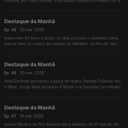
Vicente, em Cabo-Verde, o jornalista Frederico Pinheiro foi a
um dos bairros pobres do mindelo, para conhecer as sequelas
Destaque da Manhã
Ep. 49
23 mar. 2026
Isaura tem 63 anos e todos os dias procura o sustento numa
banca bem no centro da cidade do Mindelo, na ilha de São
Vicente, como explica ao jornalista Frederico Pinheiro
Destaque da Manhã
Ep. 48
20 mar. 2026
Ariel Dorfman escreveu a peça de teatro; Roman Polanski fez
o filme. Jorge Silva encenou A Morte e a Donzela. Um retrato
duro sobre as diatduras.
Destaque da Manhã
Ep. 47
19 mar. 2026
Ismael Medina da Pró-Bolama faz o balanço da IIª edição da