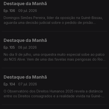
Destaque da Manhã
Frederico Pinheiro
Ep. 106
09 jul. 2026
Domingos Simões Pereira, líder da oposição na Guiné-Bissau,
aguarda uma decisão judicial sobre o pedido de prisão
preventiva feito pela Promotoria do Tribunal Militar.
Destaque da Manhã
Ep. 105
08 jul. 2026
No dia 9 de julho, uma orquestra muito especial sobe ao palco
do NOS Alive. Vem de uma das favelas mais perigosas do Rio
de Janeiro: o Complexo da Maré e deriva de uma história de
superação.
Destaque da Manhã
Ep. 104
07 jul. 2026
O Observatório dos Direitos Humanos 2025 revela a distância
entre os Direitos consagrados e a realidade vivida na Guiné-
Bissau. Ouvimos Bubacar Turé da LGDH e Fatima Proença da
ACEP.