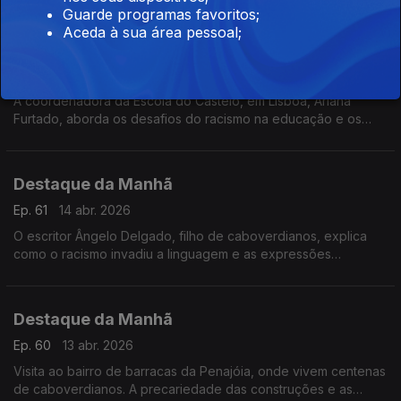
Chega e do racismo em Portugal.
Guarde programas favoritos;
Aceda à sua área pessoal;
Destaque da Manhã
Ep. 62
15 abr. 2026
A coordenadora da Escola do Castelo, em Lisboa, Ariana
Furtado, aborda os desafios do racismo na educação e os
impactos que tem nas crianças.
Destaque da Manhã
Ep. 61
14 abr. 2026
O escritor Ângelo Delgado, filho de caboverdianos, explica
como o racismo invadiu a linguagem e as expressões
utilizadas diariamente.
Destaque da Manhã
Ep. 60
13 abr. 2026
Visita ao bairro de barracas da Penajóia, onde vivem centenas
de caboverdianos. A precariedade das construções e as