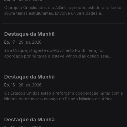
O projeto Crioulidades e o Atlântico propõe estudo e reflexão
sobre temas estruturantes. Envolve universidades e
investigadores de vários países. Tem inscrições abertas até 5
de fevereiro. Falámos com Victor Barros,
Destaque da Manhã
Ep. 17
29 jan. 2026
Yaia Craque, dirigente do Movimento Po di Terra, foi
abordado por militares e esteve vários dias detido sem
qualquer acusação conhecida. Denuncia o desaparecimento
de outros membros deste grupo
Destaque da Manhã
Ep. 16
28 jan. 2026
Os Estados Unidos estão a reforçar a cooperação militar com a
Nigéria para travar o avanço do Estado Islâmico em África.
Destaque da Manhã