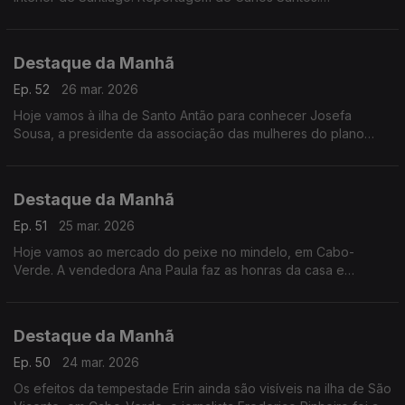
Reportagem no âmbito do Especial «Mulheres de Cabo
Verde» com o apoio da ACEP e financiamento da União
Europeia
Destaque da Manhã
Ep. 52
26 mar. 2026
Hoje vamos à ilha de Santo Antão para conhecer Josefa
Sousa, a presidente da associação das mulheres do plano
leste que todos os dias se dedica à produção agroflorestal
mesmo num contexto de seca
Destaque da Manhã
Ep. 51
25 mar. 2026
Hoje vamos ao mercado do peixe no mindelo, em Cabo-
Verde. A vendedora Ana Paula faz as honras da casa e
conduz-nos numa visita aqui registada pelo jornalista
Frederico Pinheiro
Destaque da Manhã
Ep. 50
24 mar. 2026
Os efeitos da tempestade Erin ainda são visíveis na ilha de São