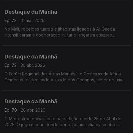
Destaque da Manhã
Ep. 73
01 mai. 2026
No Mali, rebeldes tuareg e jihadistas ligados à Al-Qaeda
intensificaram a cooperação militar e lançaram ataques
coordenados contra posições estratégicas da junta no poder
Destaque da Manhã
Ep. 72
30 abr. 2026
O Forúm Regional das Áreas Marinhas e Costeiras da África
Ocidental foi dedicado à saúde dos Oceanos, motor de uma
economia azul regenerativa. Falamos com Alhmed Senhoury e
Pierre Campredon
Destaque da Manhã
Ep. 70
28 abr. 2026
O Mali entrou oficialmente na partição desde 25 de Abril de
2026. O jogo mudou, tendo por base uma aliança contra-
natura, entre tuaregues e islamistas. Raul Braga Pires explica