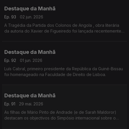
Destaque da Manhã
Ep. 93
02 jun. 2026
A Tragédia da Partida dos Colonos de Angola , obra literária
da autoria do Xavier de Figueiredo foi lançada recentemente
no Palácio da Independência aqui em Lisboa.
Destaque da Manhã
Ep. 92
01 jun. 2026
Luís Cabral, primeiro presidente da República da Guiné-Bissau
foi homenageado na Faculdade de Direito de Lisboa.
Destaque da Manhã
Ep. 91
29 mai. 2026
As filhas de Mário Pinto de Andrade (e de Sarah Maldoror)
destacam os objectivos do Simpósio internacional sobre o
legado cultural e político de Mário Pinto de Andrade que