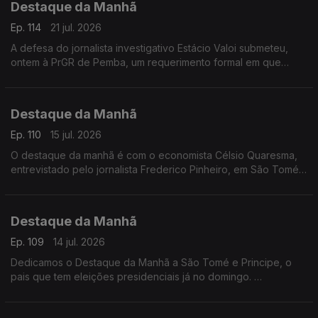
Destaque da Manhã
Ep. 114
21 jul. 2026
A defesa do jornalista investigativo Estácio Valoi submeteu,
ontem à PrGR de Pemba, um requerimento formal em que
solicirta a revogação do mandado de busca e apreensão dos
equipamentos eletrónicos apreendidos
Destaque da Manhã
Ep. 110
15 jul. 2026
O destaque da manhã é com o economista Célsio Quaresma,
entrevistado pelo jornalista Frederico Pinheiro, em São Tomé
e Príncipe. O especialista fala de um pais com potencial.. mas
que ainda assenta a base económica em atividades pouco
produtivas como a agricultura e a pesca.
Destaque da Manhã
Ep. 109
14 jul. 2026
Dedicamos o Destaque da Manhã a São Tomé e Principe, o
pais que tem eleições presidenciais já no domingo.
A Rádio RTP África esteve no principal mercado do pais, de
Bobo Ferro.