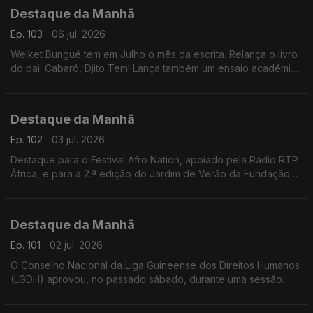
Destaque da Manhã
Ep. 103
06 jul. 2026
Welket Bungué tem em Julho o mês da escrita. Relança o livro
do pai: Cabaró, Djito Tem! Lança também um ensaio académico
da sua autoria, já com 14 anos, que desvenda olhares e
perspectivas.
Destaque da Manhã
Ep. 102
03 jul. 2026
Destaque para o Festival Afro Nation, apoiado pela Rádio RTP
África, e para a 2.ª edição do Jardim de Verão da Fundação
Gulbenkian, que contará com atuações de Soraia Ramos,
Berlok e outros artistas.
Destaque da Manhã
Ep. 101
02 jul. 2026
O Conselho Nacional da Liga Guineense dos Direitos Humanos
(LGDH) aprovou, no passado sábado, durante uma sessão
ordinária, uma Moção de Agradecimento dirigida à União
Europeia.