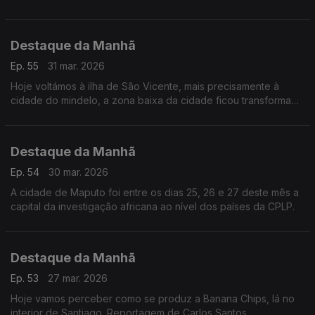
indignação e a tristeza na Guiné-Bissau.
Destaque da Manhã
Ep. 55
31 mar. 2026
Hoje voltámos à ilha de São Vicente, mais precisamente à
cidade do mindelo, a zona baixa da cidade ficou transformada
num rio quando no final de agosto a tempestade erin se
abateu sobre cabo-verde.
Destaque da Manhã
Ep. 54
30 mar. 2026
A cidade de Maputo foi entre os dias 25, 26 e 27 deste mês a
capital da investigação africana ao nível dos países da CPLP.
Destaque da Manhã
Ep. 53
27 mar. 2026
Hoje vamos perceber como se produz a Banana Chips, lá no
interior de Santiago. Reportagem de Carlos Santos.