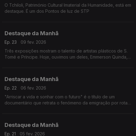
O Tchiloli, Património Cultural Imaterial da Humanidade, está em
destaque. É um dos Pontos de luz de STP
Destaque da Manhã
Ep. 23
09 fev. 2026
Três exposições mostram o talento de artistas plásticos de S.
Tomé e Príncipe. Hoje, ouvimos um deles, Emmerson Quinda, e
também Isabel Mota da «Ilhéu Portátil»
Destaque da Manhã
Ep. 22
06 fev. 2026
"Arriscar a vida e sonhar com o futuro" é o título de um
documentário que retrata o fenómeno da emigração por rotas
clandestinas na Guiné-Bissau. É um trabalho de Djibril Mandjam,
edição de vídeo de Darcicio Monteiro Barbosa. Assistência de
Abubacar Queta
Destaque da Manhã
Ep. 21
05 fev. 2026