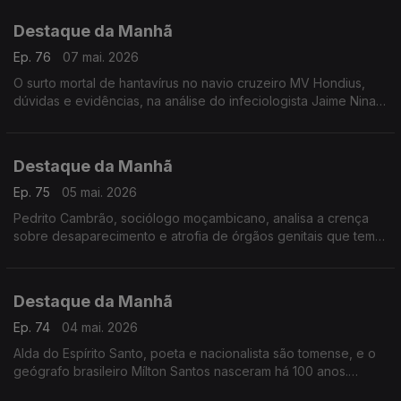
Destaque da Manhã
Ep. 76
07 mai. 2026
O surto mortal de hantavírus no navio cruzeiro MV Hondius,
dúvidas e evidências, na análise do infeciologista Jaime Nina,
do IHM -NOVA
Destaque da Manhã
Ep. 75
05 mai. 2026
Pedrito Cambrão, sociólogo moçambicano, analisa a crença
sobre desaparecimento e atrofia de órgãos genitais que tem
causado violência e mortes. Foi ouvido por Carla Henriques
Destaque da Manhã
Ep. 74
04 mai. 2026
Alda do Espírito Santo, poeta e nacionalista são tomense, e o
geógrafo brasileiro Mílton Santos nasceram há 100 anos.
Ambos são figuras fundamentais e inovadoras