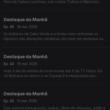
Feira da Cultura Lusofonia, sob o lema “Cultura e Natureza
Unidas no Arquipélago dos Bijagós, Património Mundial
Natural”.
Destaque da Manhã
Ep. 46
18 mar. 2026
As mulheres de Cabo Verde e a forma como enfrentam os
impactos das alterações climáticas vão estar em destaque na
próxima semana na RDP-África. Os repórteres Frederico
Pinheiro e Carlos Santos estão no terreno
Destaque da Manhã
Ep. 44
16 mar. 2026
Hoje é dia de estreia da nova novela das 6 da TV Globo. Em
«A Nobreza do Amor» o rei Cayman II é interpretado por
Welket Bunguê, actor luso-guineense e do mundo.
Destaque da Manhã
Ep. 43
13 mar. 2026
Dois actores portugueses, negros, filhos de africanos, estão a