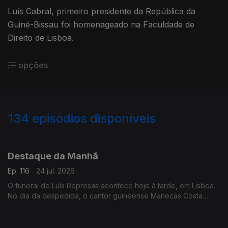
Luís Cabral, primeiro presidente da República da
Guiné-Bissau foi homenageado na Faculdade de
Direito de Lisboa.
opções
134
episódios disponíveis
939347
929316
924359
918825
914268
908546
903694
896314
889391
Destaque da Manhã
Ep. 116
24 jul. 2026
O funeral de Luís Represas acontece hoje à tarde, em Lisboa.
No dia da despedida, o cantor guineense Manecas Costa
recorda a amizade que os unia e o apoio que recebeu ao
longo da carreira.