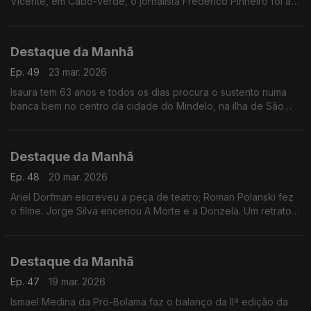
Vicente, em Cabo-Verde, o jornalista Frederico Pinheiro foi a
um dos bairros pobres do mindelo, para conhecer as sequelas
Destaque da Manhã
Ep. 49
23 mar. 2026
Isaura tem 63 anos e todos os dias procura o sustento numa
banca bem no centro da cidade do Mindelo, na ilha de São
Vicente, como explica ao jornalista Frederico Pinheiro
Destaque da Manhã
Ep. 48
20 mar. 2026
Ariel Dorfman escreveu a peça de teatro; Roman Polanski fez
o filme. Jorge Silva encenou A Morte e a Donzela. Um retrato
duro sobre as diatduras.
Destaque da Manhã
Ep. 47
19 mar. 2026
Ismael Medina da Pró-Bolama faz o balanço da IIª edição da