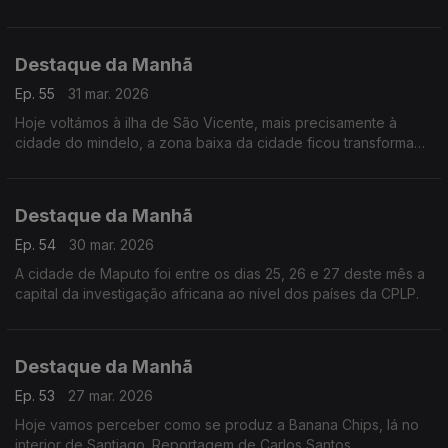
indignação e a tristeza na Guiné-Bissau.
Destaque da Manhã
Ep. 55
31 mar. 2026
Hoje voltámos à ilha de São Vicente, mais precisamente à
cidade do mindelo, a zona baixa da cidade ficou transformada
num rio quando no final de agosto a tempestade erin se
abateu sobre cabo-verde.
Destaque da Manhã
Ep. 54
30 mar. 2026
A cidade de Maputo foi entre os dias 25, 26 e 27 deste mês a
capital da investigação africana ao nível dos países da CPLP.
Destaque da Manhã
Ep. 53
27 mar. 2026
Hoje vamos perceber como se produz a Banana Chips, lá no
interior de Santiago. Reportagem de Carlos Santos.