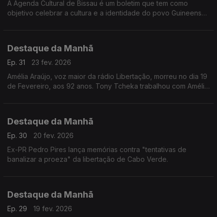
A Agenda Cultural de Bissau é um boletim que tem como
objetivo celebrar a cultura e a identidade do povo Guineense.
Está a assinalar uma década de existência.
Destaque da Manhã
Ep. 31
23 fev. 2026
Amélia Araújo, voz maior da rádio Libertação, morreu no dia 19
de Fevereiro, aos 92 anos. Tony Tcheka trabalhou com Amélia
e lembra uma mulher inspiradiora e determinada.
Destaque da Manhã
Ep. 30
20 fev. 2026
Ex-PR Pedro Pires lança memórias contra "tentativas de
banalizar a proeza" da libertação de Cabo Verde.
Destaque da Manhã
Ep. 29
19 fev. 2026