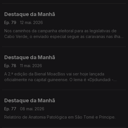
ouvidos pelo jornalista Frederico Pinheiro
Destaque da Manhã
Ep. 79
12 mai. 2026
Nos caminhos da campanha eleitoral para as legislativas de
Cabo Verde, o enviado especial segue as caravanas nas ilhas
do Barlavento
Destaque da Manhã
Ep. 78
11 mai. 2026
A 2.ª edição da Bienal MoacBiss vai ser hoje lançada
oficialmente na capital guineense. O lema é «Djidiundadi -
Intemporalidade e Utopias». Falamos com Mamadu Alimo Djaló
Destaque da Manhã
Ep. 77
08 mai. 2026
Relatório de Anatomia Patológica em São Tomé e Principe.