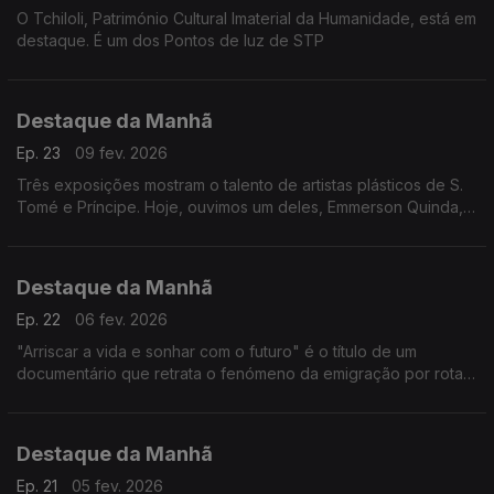
O Tchiloli, Património Cultural Imaterial da Humanidade, está em
destaque. É um dos Pontos de luz de STP
Destaque da Manhã
Ep. 23
09 fev. 2026
Três exposições mostram o talento de artistas plásticos de S.
Tomé e Príncipe. Hoje, ouvimos um deles, Emmerson Quinda, e
também Isabel Mota da «Ilhéu Portátil»
Destaque da Manhã
Ep. 22
06 fev. 2026
"Arriscar a vida e sonhar com o futuro" é o título de um
documentário que retrata o fenómeno da emigração por rotas
clandestinas na Guiné-Bissau. É um trabalho de Djibril Mandjam,
edição de vídeo de Darcicio Monteiro Barbosa. Assistência de
Abubacar Queta
Destaque da Manhã
Ep. 21
05 fev. 2026