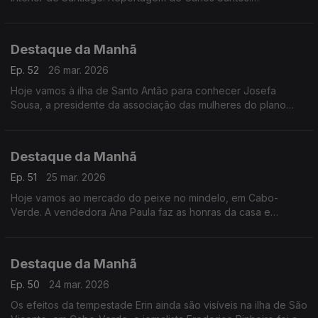
Reportagem no âmbito do Especial «Mulheres de Cabo
Verde» com o apoio da ACEP e financiamento da União
Europeia
Destaque da Manhã
Ep. 52
26 mar. 2026
Hoje vamos à ilha de Santo Antão para conhecer Josefa
Sousa, a presidente da associação das mulheres do plano
leste que todos os dias se dedica à produção agroflorestal
mesmo num contexto de seca
Destaque da Manhã
Ep. 51
25 mar. 2026
Hoje vamos ao mercado do peixe no mindelo, em Cabo-
Verde. A vendedora Ana Paula faz as honras da casa e
conduz-nos numa visita aqui registada pelo jornalista
Frederico Pinheiro
Destaque da Manhã
Ep. 50
24 mar. 2026
Os efeitos da tempestade Erin ainda são visíveis na ilha de São