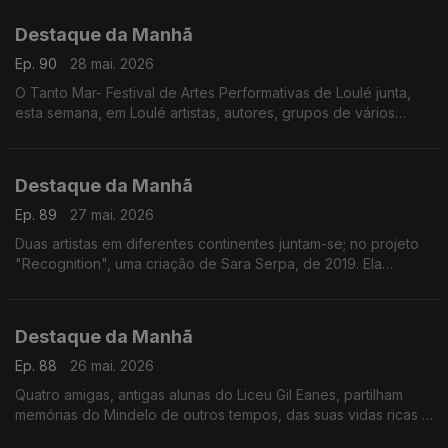
acontece em Lisboa
Destaque da Manhã
Ep. 90
28 mai. 2026
O Tanto Mar- Festival de Artes Performativas de Loulé junta,
esta semana, em Loulé artistas, autores, grupos de vários
países Hoje a rádio RTP África está lá
Destaque da Manhã
Ep. 89
27 mai. 2026
Duas artistas em diferentes continentes juntam-se; no projeto
"Recognition", uma criação de Sara Serpa, de 2019. Ela
convidou a artista angolana Aline Frazão, para narrar alguns
excertos dos escritos de Amilcar Cabral
Destaque da Manhã
Ep. 88
26 mai. 2026
Quatro amigas, antigas alunas do Liceu Gil Eanes, partilham
memórias do Mindelo de outros tempos, das suas vidas ricas e
longas e do papel da Associação dos Antigos Alunos do