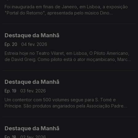
Foi inaugurada em finais de Janeiro, em Lisboa, a exposição
"Portal do Retorno", apresentada pelo músico Dino
D'Santiago, um sonho que nasceu da sua primeira paixão.
Entrevista a Gaelle de Castro.
Destaque da Manhã
Ep. 20
04 fev. 2026
Estreia hoje no Teatro Vilaret, em Lisboa, O Piloto Americano,
de David Greig. Como piloto está o ator moçambicano, Marco
Mendonça. A encenação é de António Simão
Destaque da Manhã
Ep. 19
03 fev. 2026
Um contentor com 500 volumes segue para S. Tomé e
Príncipe. São produtos angariados pela Associação Padre
Manuel António Marques, no distrito de Coimbra. Falamos com
Fátima Loureiro.
Destaque da Manhã
Ep. 18
02 fev. 2026