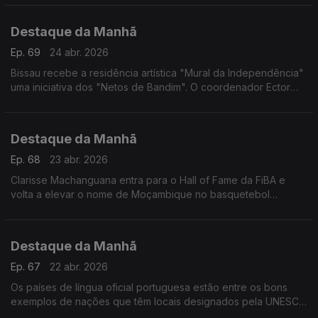
Destaque da Manhã
Ep. 69
24 abr. 2026
Bissau recebe a residência artística "Mural da Independência"
uma iniciativa dos "Netos de Bandim". O coordenador Ector
Cassamá explica
Destaque da Manhã
Ep. 68
23 abr. 2026
Clarisse Machanguana entra para o Hall of Fame da FiBA e
volta a elevar o nome de Moçambique no basquetebol
mundial. Falou com a rádio sobre desporto e fundação
Destaque da Manhã
Ep. 67
22 abr. 2026
Os países de língua oficial portuguesa estão entre os bons
exemplos de nações que têm locais designados pela UNESCO
que são "refúgios vitais para a biodiversidade", Tales