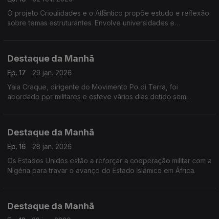
O projeto Crioulidades e o Atlântico propõe estudo e reflexão
sobre temas estruturantes. Envolve universidades e
investigadores de vários países. Tem inscrições abertas até 5
de fevereiro. Falámos com Victor Barros,
Destaque da Manhã
Ep. 17
29 jan. 2026
Yaia Craque, dirigente do Movimento Po di Terra, foi
abordado por militares e esteve vários dias detido sem
qualquer acusação conhecida. Denuncia o desaparecimento
de outros membros deste grupo
Destaque da Manhã
Ep. 16
28 jan. 2026
Os Estados Unidos estão a reforçar a cooperação militar com a
Nigéria para travar o avanço do Estado Islâmico em África.
Destaque da Manhã