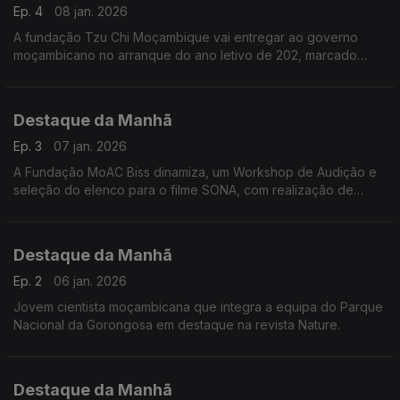
Ep. 4
08 jan. 2026
A fundação Tzu Chi Moçambique vai entregar ao governo
moçambicano no arranque do ano letivo de 202, marcado
para o dia 30 deste mês de janeiro, a maior escola primária do
país. Fomos conhecer melhor o projeto e a fundação.
Destaque da Manhã
Ep. 3
07 jan. 2026
A Fundação MoAC Biss dinamiza, um Workshop de Audição e
seleção do elenco para o filme SONA, com realização de
Binete Undonque e produção de Yun Choi. E mais além....
Falámos com Mamadu Alimo Djaló
Destaque da Manhã
Ep. 2
06 jan. 2026
Jovem cientista moçambicana que integra a equipa do Parque
Nacional da Gorongosa em destaque na revista Nature.
Destaque da Manhã