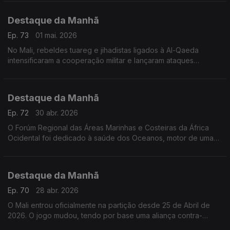
Destaque da Manhã
Ep. 73
01 mai. 2026
No Mali, rebeldes tuareg e jihadistas ligados à Al-Qaeda
intensificaram a cooperação militar e lançaram ataques
coordenados contra posições estratégicas da junta no poder
Destaque da Manhã
Ep. 72
30 abr. 2026
O Forúm Regional das Áreas Marinhas e Costeiras da África
Ocidental foi dedicado à saúde dos Oceanos, motor de uma
economia azul regenerativa. Falamos com Alhmed Senhoury e
Pierre Campredon
Destaque da Manhã
Ep. 70
28 abr. 2026
O Mali entrou oficialmente na partição desde 25 de Abril de
2026. O jogo mudou, tendo por base uma aliança contra-
natura, entre tuaregues e islamistas. Raul Braga Pires explica