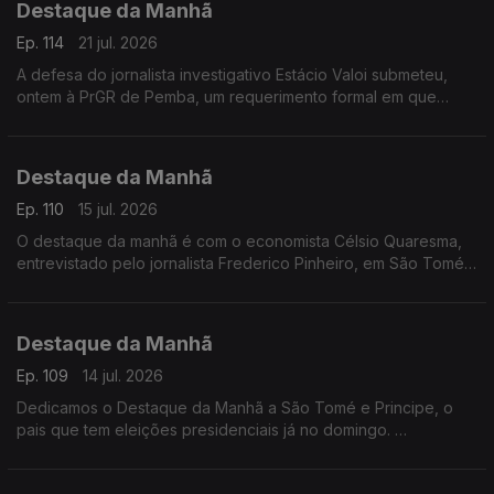
Destaque da Manhã
Ep. 114
21 jul. 2026
A defesa do jornalista investigativo Estácio Valoi submeteu,
ontem à PrGR de Pemba, um requerimento formal em que
solicirta a revogação do mandado de busca e apreensão dos
equipamentos eletrónicos apreendidos
Destaque da Manhã
Ep. 110
15 jul. 2026
O destaque da manhã é com o economista Célsio Quaresma,
entrevistado pelo jornalista Frederico Pinheiro, em São Tomé
e Príncipe. O especialista fala de um pais com potencial.. mas
que ainda assenta a base económica em atividades pouco
produtivas como a agricultura e a pesca.
Destaque da Manhã
Ep. 109
14 jul. 2026
Dedicamos o Destaque da Manhã a São Tomé e Principe, o
pais que tem eleições presidenciais já no domingo.
A Rádio RTP África esteve no principal mercado do pais, de
Bobo Ferro.