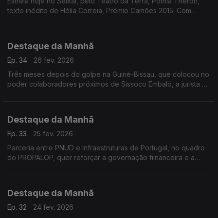
Estreia hoje no Seixal, pelo Teatro da Terra, Potnia Theron,
texto inédito de Hélia Correia, Prémio Camões 2015. Com
encenação e também interptretação de Maria João Luis.
Destaque da Manhã
Ep. 34
26 fev. 2026
Três meses depois do golpe na Guiné-Bissau, que colocou no
poder colaboradores próximos de Sissoco Embaló, a jurista e
ex-ministra Carmelita Pires considera inaceitável a passividade
da comunidade internacional.
Destaque da Manhã
Ep. 33
25 fev. 2026
Parceria entre PNUD e Infraestruturas de Portugal, no quadro
do PROPALOP, quer reforçar a governação fiinanceira e a
sustentabilidade das infraestruturas públicas nos PALOP e
Timor-Leste
Destaque da Manhã
Ep. 32
24 fev. 2026