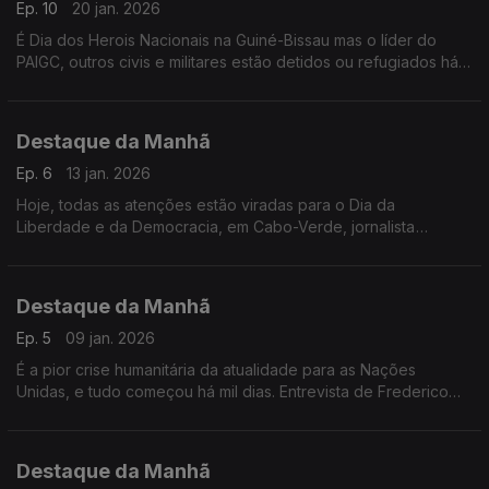
Ep. 10
20 jan. 2026
É Dia dos Herois Nacionais na Guiné-Bissau mas o líder do
PAIGC, outros civis e militares estão detidos ou refugiados há
quase dois meses. Denisa, filha de Domingos Simões Pereira
denuncia ataque aos direitos
Destaque da Manhã
Ep. 6
13 jan. 2026
Hoje, todas as atenções estão viradas para o Dia da
Liberdade e da Democracia, em Cabo-Verde, jornalista
Frederico Pinheiro.
Destaque da Manhã
Ep. 5
09 jan. 2026
É a pior crise humanitária da atualidade para as Nações
Unidas, e tudo começou há mil dias. Entrevista de Frederico
Pinheiro à investigadora académica Alexandra Magnólia
Destaque da Manhã