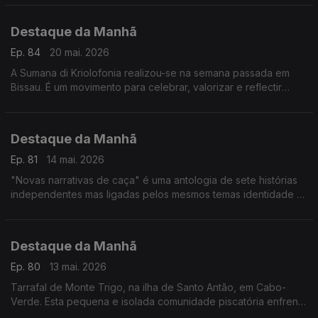
da Medicina, diz Filomena Pereira do IHMT
Destaque da Manhã
Ep. 84
20 mai. 2026
A Sumana di Kriolofonia realizou-se na semana passada em
Bissau. É um movimento para celebrar, valorizar e reflectir
sobre a língua kriol e a identidade nacional. Ouvimos António
Spencer Embaló e Juca Delgado
Destaque da Manhã
Ep. 81
14 mai. 2026
"Novas narrativas de caça" é uma antologia de sete histórias
independentes mas ligadas pelos mesmos temas identidade e
racismo. O criador original da série, Luís Almeida, conversou
com a Fernanda Almeida
Destaque da Manhã
Ep. 80
13 mai. 2026
Tarrafal de Monte Trigo, na ilha de Santo Antão, em Cabo-
Verde. Esta pequena e isolada comunidade piscatória enfrenta
vários desafios é o que nos contam o Nelson e o José Luz,