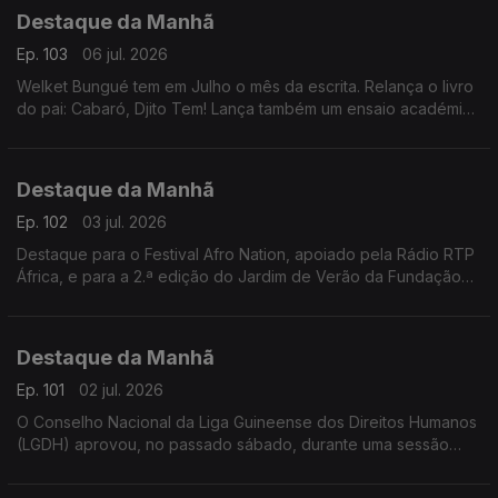
Destaque da Manhã
Ep. 103
06 jul. 2026
Welket Bungué tem em Julho o mês da escrita. Relança o livro
do pai: Cabaró, Djito Tem! Lança também um ensaio académico
da sua autoria, já com 14 anos, que desvenda olhares e
perspectivas.
Destaque da Manhã
Ep. 102
03 jul. 2026
Destaque para o Festival Afro Nation, apoiado pela Rádio RTP
África, e para a 2.ª edição do Jardim de Verão da Fundação
Gulbenkian, que contará com atuações de Soraia Ramos,
Berlok e outros artistas.
Destaque da Manhã
Ep. 101
02 jul. 2026
O Conselho Nacional da Liga Guineense dos Direitos Humanos
(LGDH) aprovou, no passado sábado, durante uma sessão
ordinária, uma Moção de Agradecimento dirigida à União
Europeia.