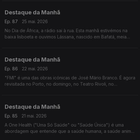
Ensino Secundário da qual fazem parte.
Destaque da Manhã
Ep. 87
25 mai. 2026
No Dia de África, a rádio sai à rua. Esta manhã estivémos na
baixa lisboeta e ouvimos Lássana, nascido em Bafatá, meia
vida passada em Portugal. Tem opinião sobre o continente.
Destaque da Manhã
Ep. 86
22 mai. 2026
"FMI" é uma das obras icónicas de José Mário Branco. É agora
revisitada no Porto, no domingo, no Teatro Rivoli, no
espectáculo, "FMI KAPA", no âmbito do FITEI.
Destaque da Manhã
Ep. 85
21 mai. 2026
A One Health ("Uma Só Saúde" ou "Saúde Única") é uma
abordagem que entende que a saúde humana, a saúde animal
e o meio ambiente estão totalmente ligados entre si. È o futuro