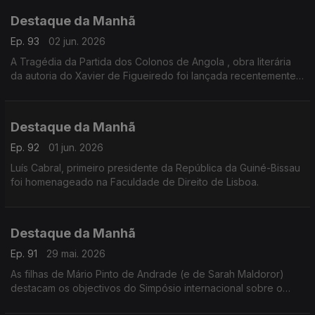
Destaque da Manhã
Ep. 93
02 jun. 2026
A Tragédia da Partida dos Colonos de Angola , obra literária
da autoria do Xavier de Figueiredo foi lançada recentemente
no Palácio da Independência aqui em Lisboa.
Destaque da Manhã
Ep. 92
01 jun. 2026
Luís Cabral, primeiro presidente da República da Guiné-Bissau
foi homenageado na Faculdade de Direito de Lisboa.
Destaque da Manhã
Ep. 91
29 mai. 2026
As filhas de Mário Pinto de Andrade (e de Sarah Maldoror)
destacam os objectivos do Simpósio internacional sobre o
legado cultural e político de Mário Pinto de Andrade que