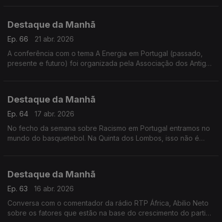
Carvalho Resende explica
Destaque da Manhã
Ep. 66
21 abr. 2026
A conferência com o tema A Energia em Portugal (passado,
presente e futuro) foi organizada pela Associação dos Antigos
Alunos dos Pupilos do Exército
Destaque da Manhã
Ep. 64
17 abr. 2026
No fecho da semana sobre Racismo em Portugal entramos no
mundo do basquetebol. Na Quinta dos Lombos, isso não é
tema, garante o treinador José Leite. O que vinga é o trabalho
e paixão.
Destaque da Manhã
Ep. 63
16 abr. 2026
Conversa com o comentador da rádio RTP África, Abilio Neto
sobre os fatores que estão na base do crescimento do partido