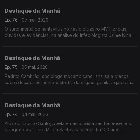
Destaque da Manhã
Ep. 76
07 mai. 2026
O surto mortal de hantavírus no navio cruzeiro MV Hondius,
dúvidas e evidências, na análise do infeciologista Jaime Nina,
do IHM -NOVA
Destaque da Manhã
Ep. 75
05 mai. 2026
Pedrito Cambrão, sociólogo moçambicano, analisa a crença
sobre desaparecimento e atrofia de órgãos genitais que tem
causado violência e mortes. Foi ouvido por Carla Henriques
Destaque da Manhã
Ep. 74
04 mai. 2026
Alda do Espírito Santo, poeta e nacionalista são tomense, e o
geógrafo brasileiro Mílton Santos nasceram há 100 anos.
Ambos são figuras fundamentais e inovadoras