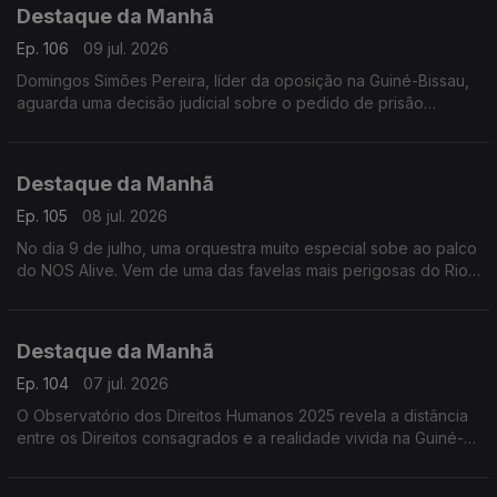
Destaque da Manhã
Frederico Pinheiro
Ep. 106
09 jul. 2026
Domingos Simões Pereira, líder da oposição na Guiné-Bissau,
aguarda uma decisão judicial sobre o pedido de prisão
preventiva feito pela Promotoria do Tribunal Militar.
Destaque da Manhã
Ep. 105
08 jul. 2026
No dia 9 de julho, uma orquestra muito especial sobe ao palco
do NOS Alive. Vem de uma das favelas mais perigosas do Rio
de Janeiro: o Complexo da Maré e deriva de uma história de
superação.
Destaque da Manhã
Ep. 104
07 jul. 2026
O Observatório dos Direitos Humanos 2025 revela a distância
entre os Direitos consagrados e a realidade vivida na Guiné-
Bissau. Ouvimos Bubacar Turé da LGDH e Fatima Proença da
ACEP.