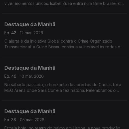
viver momentos únicos. Isabel Zuaa entra num filme brasileiro
nomeado para os Óscares e Welket Bungué é rei africano na
nova novela das 6 da TV Globo
Destaque da Manhã
Ep. 42
12 mar. 2026
O alerta é da Iniciativa Global contra o Crime Organizado
Transnacional: a Guiné Bissau continua vulnerável às redes de
tráfico de cocaína.
Destaque da Manhã
Ep. 40
10 mar. 2026
No sábado passado, o horizonte dos prédios de Chelas foi a
MEO Arena onde Sara Correia fez história. Relembramos o
concerto esgotado com Catarina Reis, Editora da «Mensagem
Destaque da Manhã
Ep. 38
05 mar. 2026
Estreia hoje, no teatro do bairro em Lisboa, a nova produção