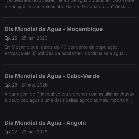
“Os desafios do abastecimento de água potável em São Tomé
e Príncipe” é que vamos abordar na “História do Dia” desta
segunda feira com o Jornalista Óscar Medeiros que falou com
responsáveis de vários departamentos da Empresa São-
tomense de Água e Eletricidade, EMAE.
Dia Mundial da Água - Moçambique
Ep. 29
25 mar. 2026
Em Moçambique, cerca de 40 por cento da população,
estimada em 35 milhões de habitantes, continua sem água
limpa e com o sistema de saneamento inexistente.
Dia Mundial da Água - Cabo-Verde
Ep. 28
24 mar. 2026
A barragem do Principal voltou a encher com as últimas chuvas
e devolveu água a uma das ribeiras agrícolas mais importantes
do município de São Miguel, na ilha de Santiago, em Cabo
Verde.
Dia Mundial da Agua - Angola
Ep. 27
23 mar. 2026