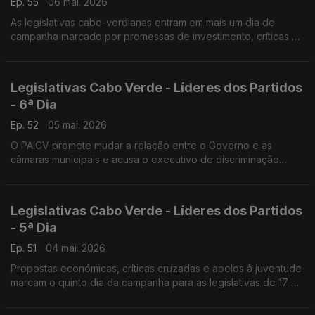
Ep. 55
06 mai. 2026
As legislativas cabo-verdianas entram em mais um dia de
campanha marcado por promessas de investimento, críticas à
governação e disputas em torno do turismo, da saúde e do
custo de vida.
Legislativas Cabo Verde - Líderes dos Partidos
- 6ª Dia
Ep. 52
05 mai. 2026
O PAICV promete mudar a relação entre o Governo e as
câmaras municipais e acusa o executivo de discriminação
política…
Legislativas Cabo Verde - Líderes dos Partidos
- 5ª Dia
Ep. 51
04 mai. 2026
Propostas económicas, críticas cruzadas e apelos à juventude
marcam o quinto dia da campanha para as legislativas de 17 de
maio em Cabo Verde.