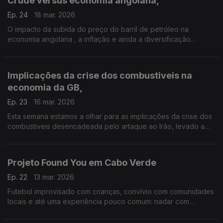
Crude versus economia angolana,
Ep. 24
18 mar. 2026
O impacto da subida do preço do barril de petróleo na
economia angolana , a inflação e ainda a diversificação
economica são alguns analisados pelo presidente da
Associação Industrial de Angola ao jornalista , António Silva
Santos.
Implicações da crise dos combustiveis na
economia da GB,
Ep. 23
16 mar. 2026
Esta semana estamos a olhar para as implicações da crise dos
combustiveis desencadeada pelo artaque ao Irão, levado a
cabo pelos EUA e por Israel.
Projeto Found You em Cabo Verde
Ep. 22
13 mar. 2026
Futebol improvisado com crianças, convívio com comunidades
locais e até uma experiência pouco comum: nadar com
tartarugas. Foi assim a semana de mais de duas dezenas de
turistas portugueses na ilha de São Vicente, numa viagem que