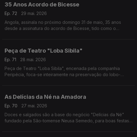
35 Anos Acordo de Bicesse
Ep. 72
29 mai. 2026
Angola, assinala no próximo domingo 31 de maio, 35 anos
desde a assinatura do acordo de Bicesse, tido como o
alicerce para a instalação da democracia multipartidária no
país.
Peça de Teatro "Loba Sibila"
Ep. 71
28 mai. 2026
Peça de Teatro "Loba Sibila", encenada pela companhia
Peripécia, foca-se inteiramente na preservação do lobo-
ibérico e na biodiversidade.
As Delícias da Né na Amadora
Ep. 70
27 mai. 2026
Doces e salgados são a base do negócio "Delícias da Né"
fundado pela São-tomense Neusa Semedo, para boas festas
e melhores convívios.
Uma reportagem do jornalista Luís Lucena