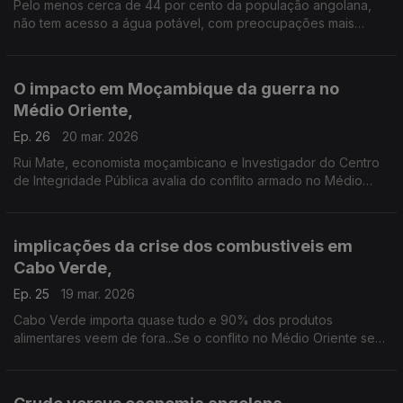
Pelo menos cerca de 44 por cento da população angolana,
não tem acesso a água potável, com preocupações mais
evidentes nas zonas rurais.
O impacto em Moçambique da guerra no
Médio Oriente,
Ep. 26
20 mar. 2026
Rui Mate, economista moçambicano e Investigador do Centro
de Integridade Pública avalia do conflito armado no Médio
Oriente em Moçambique, em entrevista à jornalista Carla
Henriques.
implicações da crise dos combustiveis em
Cabo Verde,
Ep. 25
19 mar. 2026
Cabo Verde importa quase tudo e 90% dos produtos
alimentares veem de fora...Se o conflito no Médio Oriente se
prolongar o arquipelago corre o risco de ter graves
problemas em termos de abastecimento.