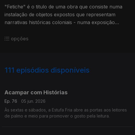
"Fetiche" é o titulo de uma obra que consiste numa
instalação de objetos expostos que representam
narrativas históricas coloniais - numa exposição
patente em Lisboa.
opções
111
episódios disponíveis
930838
926767
923120
917401
911543
903563
892234
887047
880833
Acampar com Histórias
Ep. 76
05 jun. 2026
Às sextas e sábados, a Estufa Fria abre as portas aos leitores
de palmo e meio para promover o gosto pela leitura.