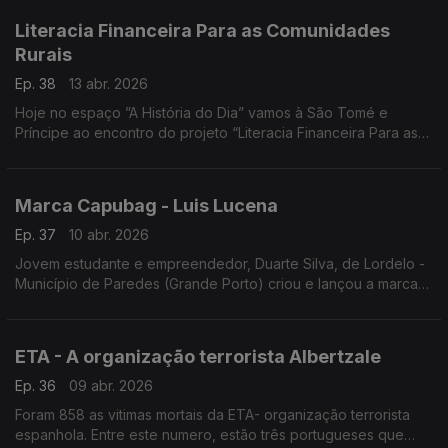
Literacia Financeira Para as Comunidades
Rurais
Ep. 38
13 abr. 2026
Hoje no espaço ”A História do Dia” vamos à São Tomé e
Príncipe ao encontro do projeto “Literacia Financeira Para as
Comunidades Rurais”, financiado pela Cooperação
Portuguesa, através do Instituto Camões e executado pela
Oikos.
Marca Capubag - Luis Lucena
Ep. 37
10 abr. 2026
Jovem estudante e empreendedor, Duarte Silva, de Lordelo -
Município de Paredes (Grande Porto) criou e lançou a marca
de vestuários Capubag, inspirada em tecidos com que são
confecionadas as capulanas em Moçambique. Entrevista de
Luís Lucena
ETA - A organização terrorista Albertzale
Ep. 36
09 abr. 2026
Foram 858 as vitimas mortais da ETA- organização terrorista
espanhola. Entre este numero, estão três portugueses que