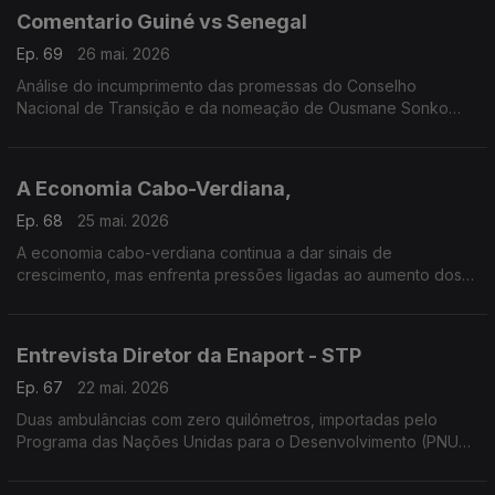
Comentario Guiné vs Senegal
Ep. 69
26 mai. 2026
Análise do incumprimento das promessas do Conselho
Nacional de Transição e da nomeação de Ousmane Sonko
como presidente do parlamento senegalês que esta a dividir
opiniões. Anáilse de Nexus Faria
A Economia Cabo-Verdiana,
Ep. 68
25 mai. 2026
A economia cabo-verdiana continua a dar sinais de
crescimento, mas enfrenta pressões ligadas ao aumento dos
preços internacionais e às fragilidades estruturais do país…Um
trabalho do correspondente Carlos Santos.
Entrevista Diretor da Enaport - STP
Ep. 67
22 mai. 2026
Duas ambulâncias com zero quilómetros, importadas pelo
Programa das Nações Unidas para o Desenvolvimento (PNUD)
em São Tomé ficaram totalmente destruídas na sequência de
um incidente no Porto de Ana Chaves.