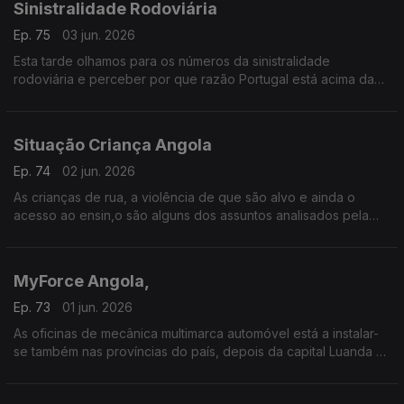
Sinistralidade Rodoviária
Ep. 75
03 jun. 2026
Esta tarde olhamos para os números da sinistralidade
rodoviária e perceber por que razão Portugal está acima da
média europeia em mortos e acidentes.
Situação Criança Angola
Ep. 74
02 jun. 2026
As crianças de rua, a violência de que são alvo e ainda o
acesso ao ensin,o são alguns dos assuntos analisados pela
psicológa angolana, Ana Panzo hoje na História do Dia.
MyForce Angola,
Ep. 73
01 jun. 2026
As oficinas de mecânica multimarca automóvel está a instalar-
se também nas províncias do país, depois da capital Luanda há
quase quinze anos...