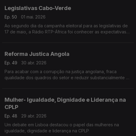
Legislativas Cabo-Verde
Ep. 50
01 mai. 2026
Ao segundo dia da campanha eleitoral para as legislativas de
17 de maio, a Rádio RTP-África foi conhecer as expectativas
dos cabo-verdianos em relação a mais esta jornada cívica e
democrática.
Reforma Justica Angola
Ep. 49
30 abr. 2026
Para acabar com a corrupção na justiça angolana, fraca
qualidade dos quadros do setor e reduzir substancialmente a
sobrelotação nas prisões do país.
Mulher- Igualdade, Dignidade e Liderança na
CPLP
Ep. 48
29 abr. 2026
Um debate em Lisboa destacou o papel das mulheres na
igualdade, dignidade e liderança na CPLP