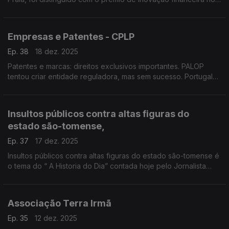
continente africano pela Global Finance
Empresas e Patentes - CPLP
Ep. 38
18 dez. 2025
Patentes e marcas: direitos exclusivos importantes. PALOP
tentou criar entidade reguladora, mas sem sucesso. Portugal
em 16º na OEP em 2025. Telmo Vilela, Conselheiro Principal da
OEP.
Insultos públicos contra altas figuras do
estado são-tomense,
Ep. 37
17 dez. 2025
Insultos públicos contra altas figuras do estado são-tomense é
o tema do “ A Historia do Dia” contada hoje pelo Jornalista
Óscar Medeiros.
Associação Terra Irmã
Ep. 35
12 dez. 2025