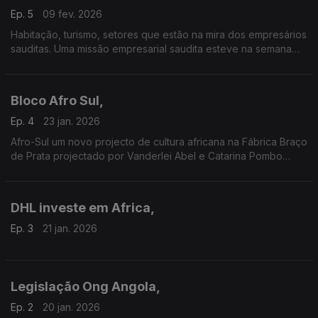
Ep. 5
09 fev. 2026
Habitação, turismo, setores que estão na mira dos empresários
sauditas. Uma missão empresarial saudita esteve na semana
passada em Portugal. Passaram por Lisboa e Porto.
Bloco Afro Sul,
Ep. 4
23 jan. 2026
Afro-Sul um novo projecto de cultura africana na Fábrica Braço
de Prata projectado por Vanderlei Abel e Catarina Pombo
Nabais
Um trabalho da jornalista Fernanda Almeida
DHL investe em Africa,
Ep. 3
21 jan. 2026
Legislação Ong Angola,
Ep. 2
20 jan. 2026