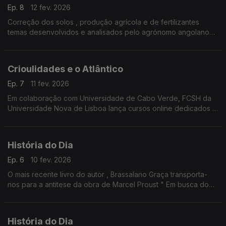
Ep. 8
12 fev. 2026
Correção dos solos , produção agrícola e de fertilizantes
temas desenvolvidos e analisados pelo agrónomo angolano
Fernando Pacheco
Crioulidades e o Atlântico
Ep. 7
11 fev. 2026
Em colaboração com Universidade de Cabo Verde, FCSH da
Universidade Nova de Lisboa lança cursos online dedicados à
cioulidade no espaço atlântico.
História do Dia
Ep. 6
10 fev. 2026
O mais recente livro do autor , Brassalano Graça transporta-
nos para a antitese da obra de Marcel Proust " Em busca do
tempo perdido "
O jornalista António Silva Santos conversa com o escritor na
História do dia.
História do Dia