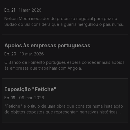
foi muito além do turismo convencional. A visita integra o
Ep. 21
11 mar. 2026
projeto Found You, uma iniciativa que procura ligar as viagens
turísticas a experiências de impacto social nas comunidades
Nelson Moda mediador do processo negocial para paz no
locais. Reportagem de Carlos Santos.
Sudão do Sul considera que a guerra mergulhou o país numa
situação caótica
Apoios às empresas portuguesas
Ep. 20
10 mar. 2026
O Banco de Fomento português espera conceder mais apoios
às empresas que trabalham com Angola.
Exposição "Fetiche"
Ep. 19
09 mar. 2026
"Fetiche" é o titulo de uma obra que consiste numa instalação
de objetos expostos que representam narrativas históricas
coloniais - numa exposição patente em Lisboa.