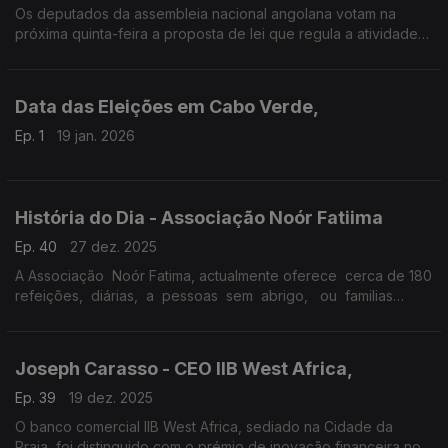
Os deputados da assembleia nacional angolana votam na
próxima quinta-feira a proposta de lei que regula a atividade
das organizações não-governamentais.
Data das Eleições em Cabo Verde,
Ep. 1
19 jan. 2026
História do Dia - Associação Noór Fatiima
Ep. 40
27 dez. 2025
A Associação Noór Fatima, actualmente oferece cerca de 180
refeições, diárias, a pessoas sem abrigo, ou familias
carenciadas. Reportagem de Cristina Borges
Joseph Carasso - CEO IIB West Africa,
Ep. 39
19 dez. 2025
O banco comercial IIB West Africa, sediado na Cidade da
Praia, foi distinguido com o prémio de inovação financeira no