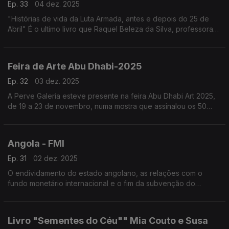
Ep. 33
04 dez. 2025
"Histórias de vida da Luta Armada, antes e depois do 25 de
Abril" É o ultimo livro que Raquel Beleza da Silva, professora
de relações internacionais na Faculdade de Economia de
Coimbra.
Feira de Arte Abu Dhabi-2025
Ep. 32
03 dez. 2025
A Perve Galeria esteve presente na feira Abu Dhabi Art 2025,
de 19 a 23 de novembro, numa mostra que assinalou os 50
anos de independência dos Países Africanos de Língua
Portuguesa
Angola - FMI
Ep. 31
02 dez. 2025
O endividamento do estado angolano, as relações com o
fundo monetário internacional e o fim da subvenção do
executivo aos combustíveis, são alguns dos assuntos
analisados pelo economista, Alves da Rocha
Livro "Sementes do Céu"" Mia Couto e Susa