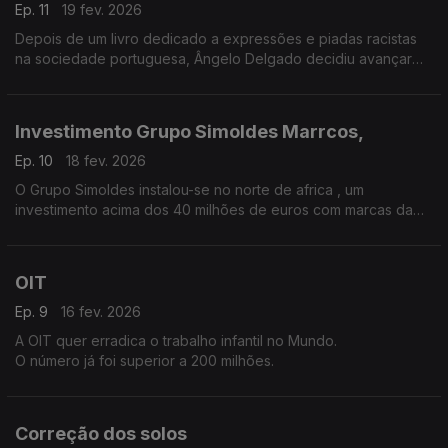
Ep. 11
19 fev. 2026
Depois de um livro dedicado a expressões e piadas racistas
na sociedade portuguesa, Ângelo Delgado decidiu avançar
para um romance com o título "Foi o preto"... e aqui explica
porquê.
Investimento Grupo Simoldes Marrcos,
Ep. 10
18 fev. 2026
O Grupo Simoldes instalou-se no norte de africa , um
investimento acima dos 40 milhões de euros com marcas da
indústria automóvel em Marrocos. O jornalista Luís Lucena falou
com o CEO, Domingos Pinto.
OIT
Ep. 9
16 fev. 2026
A OIT quer erradica o trabalho infantil no Mundo.
O número já foi superior a 200 milhões.
Correção dos solos