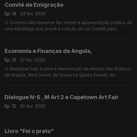
Comité de Emigração
Ep. 14
24 fev. 2026
O Governo são-tomense fez ontem a apresentação publica de
uma estratégia que prevê a criação de um Comité para
promover a emigração consciente e dar resposta a “muitos
pedidos” de cidadãos que solicitam apoio financeiro para
regressar ao país.
Economia e Finanças de Angola,
Ep. 13
23 fev. 2026
O destaque hoje é para a intervenção da ministra das finanças
de Angola ,Vera Daves de Sousa na Quinta Sessão de
Economia Sem Makas, uma iniciativa do economista e
academico, Carlos Rosado de Carvalho .
Dialogue N-S , M Art 2 e Capetown Art Fair
Ep. 12
20 fev. 2026
Livro "Foi o preto"