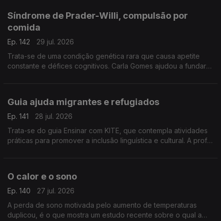
Síndrome de Prader-Willi, compulsão por
comida
Ep. 142
29 jul. 2026
Trata-se de uma condição genética rara que causa apetite
constante e défices cognitivos. Carla Gomes ajudou a fundar
uma associação e é mãe de um jovem adulto com esta
condição.
Guia ajuda migrantes e refugiados
Ep. 141
28 jul. 2026
Trata-se do guia Ensinar com KITE, que contempla atividades
práticas para promover a inclusão linguística e cultural. A prof
Cristina Martins da Universidade de Coimbra explica ao
pormenor em que consiste.
O calor e o sono
Ep. 140
27 jul. 2026
A perda de sono motivada pelo aumento de temperaturas
duplicou, é o que mostra um estudo recente sobre o qual a