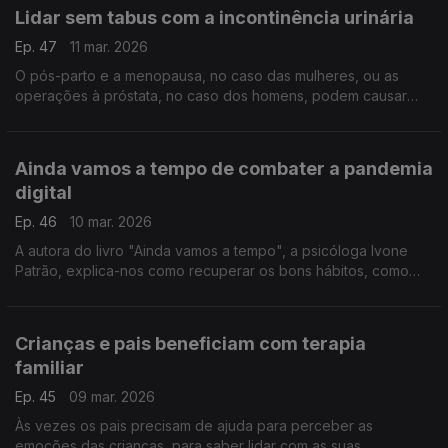
Lidar sem tabus com a incontinência urinária
Ep. 47
11 mar. 2026
O pós-parto e a menopausa, no caso das mulheres, ou as
operações à próstata, no caso dos homens, podem causar
este problema. E não há que ter vergonha, é mesmo preciso
pedir ajuda, sublinha a fisiatra Raquel Costa.
Ainda vamos a tempo de combater a pandemia
digital
Ep. 46
10 mar. 2026
A autora do livro "Ainda vamos a tempo", a psicóloga Ivone
Patrão, explica-nos como recuperar os bons hábitos, como
ajudar os mais novos e as famílias a lidar com os ecrãs e a
ciber dependência.
Crianças e pais beneficiam com terapia
familiar
Ep. 45
09 mar. 2026
Às vezes os pais precisam de ajuda para perceber as
emoções das crianças, para saber lidar com as suas