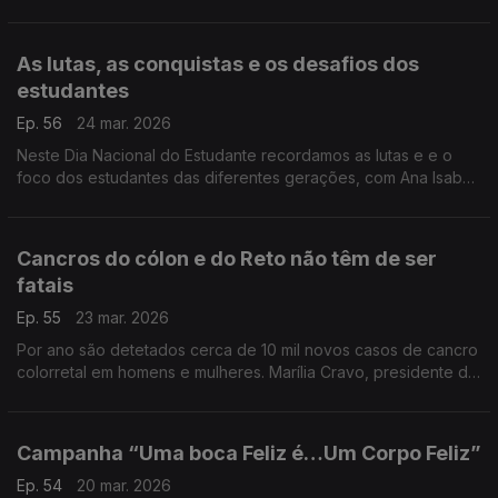
das alergias. O especialista em imunoalergologia, Tiago Rama,
explica como se pode aliviar os sintomas.
As lutas, as conquistas e os desafios dos
estudantes
Ep. 56
24 mar. 2026
Neste Dia Nacional do Estudante recordamos as lutas e e o
foco dos estudantes das diferentes gerações, com Ana Isabel
Pinto, especialista em Ciências da Educação.
Cancros do cólon e do Reto não têm de ser
fatais
Ep. 55
23 mar. 2026
Por ano são detetados cerca de 10 mil novos casos de cancro
colorretal em homens e mulheres. Marília Cravo, presidente da
Sociedade Portuguesa de Gastrenterologia, insiste na
importância de se fazerem os rastreios.
Campanha “Uma boca Feliz é…Um Corpo Feliz”
Ep. 54
20 mar. 2026