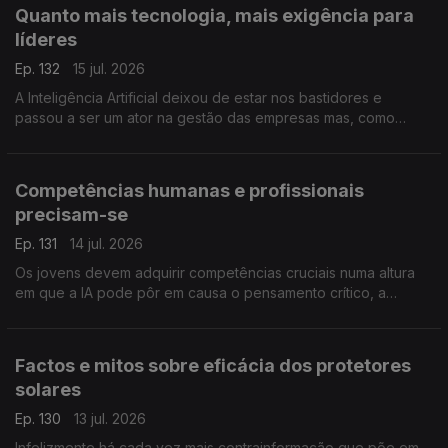
Quanto mais tecnologia, mais exigência para
líderes
Ep. 132
15 jul. 2026
A Inteligência Artificial deixou de estar nos bastidores e
passou a ser um ator na gestão das empresas mas, como
alerta a professora Susana Tavares, há competências e
responsabilidades que são exclusivas dos líderes.
Competências humanas e profissionais
precisam-se
Ep. 131
14 jul. 2026
Os jovens devem adquirir competências cruciais numa altura
em que a IA pode pôr em causa o pensamento crítico, a
comunicação e a empatia. A professora Inês Guerra destaca o
papel das universidades neste processo.
Factos e mitos sobre eficácia dos protetores
solares
Ep. 130
13 jul. 2026
Infelizmente há cada vez mais contrainformação que põe em