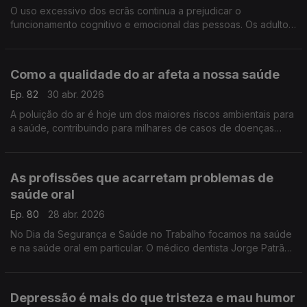
O uso excessivo dos ecrãs continua a prejudicar o
funcionamento cognitivo e emocional das pessoas. Os adultos
devem dar o exemplo e assegurar que há momentos e zonas
offline, defende o neuropsicólogo Bruno Peixoto.
Como a qualidade do ar afeta a nossa saúde
Ep. 82
30 abr. 2026
A poluição do ar é hoje um dos maiores riscos ambientais para
a saúde, contribuindo para milhares de casos de doenças
respiratórias todos os anos. A pneumologista Amélia Feliciano
ajuda-nos a enquadrar este tema.
As profissões que acarretam problemas de
saúde oral
Ep. 80
28 abr. 2026
No Dia da Segurança e Saúde no Trabalho focamos na saúde
e na saúde oral em particular. O médico dentista Jorge Patrão
dá múltiplos exemplos de como certos trabalhos aumentam o
risco de desenvolver doenças orais.
Depressão é mais do que tristeza e mau humor