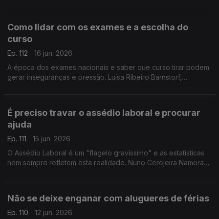
de ajuda para engravidar. O Médico Especialista em
Ginecologia e Obstetrícia, esclarece as dúvidas.
Como lidar com os exames e a escolha do
curso
Ep. 112
16 jun. 2026
A época dos exames nacionais e saber que curso tirar podem
gerar inseguranças e pressão. Luísa Ribeiro Barnstorf,
psicóloga clínica, deixa dicas aos estudantes para lidar com o
stress.
É preciso travar o assédio laboral e procurar
ajuda
Ep. 111
15 jun. 2026
O Assédio Laboral é um "flagelo gravíssimo" e as estatísticas
nem sempre refletem esta realidade. Nuno Cerejeira Namora
ajuda a perceber os sinais e a saber como se pode defender.
Não se deixe enganar com alugueres de férias
Ep. 110
12 jun. 2026