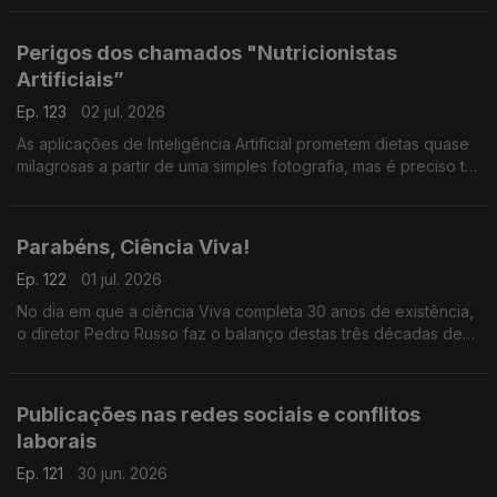
viver praticamente sem limitações.
Perigos dos chamados "Nutricionistas
Artificiais”
Ep. 123
02 jul. 2026
As aplicações de Inteligência Artificial prometem dietas quase
milagrosas a partir de uma simples fotografia, mas é preciso ter
muito cuidado, explica Elisabete Pinto, especialista da
Universidade Católica.
Parabéns, Ciência Viva!
Ep. 122
01 jul. 2026
No dia em que a ciência Viva completa 30 anos de existência,
o diretor Pedro Russo faz o balanço destas três décadas de
aproximação da ciência à sociedade e de aposta no ensino
experimental.
Publicações nas redes sociais e conflitos
laborais
Ep. 121
30 jun. 2026