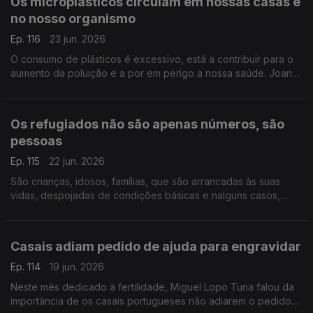
Os microplásticos circulam em nossas casas e
no nosso organismo
Ep. 116
23 jun. 2026
O consumo de plásticos é excessivo, está a contribuir para o
aumento da poluição e a por em perigo a nossa saúde. Joana
Prata esclarece os perigos dos microplásticos, que estão
presentes em nossas casas e no nosso corpo.
Os refugiados não são apenas números, são
pessoas
Ep. 115
22 jun. 2026
São crianças, idosos, famílias, que são arrancadas às suas
vidas, despojadas de condições básicas e nalguns casos,
violentadas. Soraya Ventura diretora da Portugal com ACNUR,
fala da situação atual e de como pode ajudar.
Casais adiam pedido de ajuda para engravidar
Ep. 114
19 jun. 2026
Neste mês dedicado à fertilidade, Miguel Lopo Tuna falou da
importância de os casais portugueses não adiarem o pedido