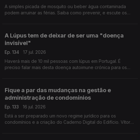
A simples picada de mosquito ou beber água contaminada
podem arruinar as férias. Saiba como prevenir, e escute os
conselhos de Gabriela Saldanha, Presidente Sociedade
Portuguesa da Medicina do Viajante.
A Lúpus tem de deixar de ser uma "doença
invisível"
Ep. 134
17 jul. 2026
Haverá mais de 10 mil pessoas com lúpus em Portugal. É
preciso falar mais desta doença autoimune crónica para os
diagnósticos serem atempados. Rita Mendes, presidente da
Associação de Doentes com Lúpus, esclarece-nos.
Fique a par das mudanças na gestão e
administração de condomínios
Ep. 133
16 jul. 2026
Está a ser preparado um novo regime jurídico para os
condomínios e a criação do Caderno Digital do Edifício. Vítor
Amaral, Presidente da Associação de Gestão e Administração
de Condomínios, esclarece-nos.