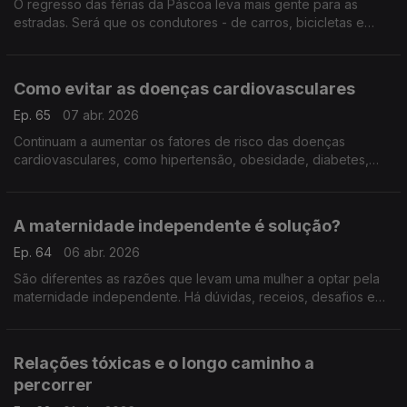
O regresso das férias da Páscoa leva mais gente para as
estradas. Será que os condutores - de carros, bicicletas e
trotinetes - sabem os seus direitos e deveres? Respostas com
o solicitador Francisco Serra Loureiro.
Como evitar as doenças cardiovasculares
Ep. 65
07 abr. 2026
Continuam a aumentar os fatores de risco das doenças
cardiovasculares, como hipertensão, obesidade, diabetes,
tabagismo... A cardiologista Ana Rita Francisco insiste na
importância de mudar os hábitos de vida.
A maternidade independente é solução?
Ep. 64
06 abr. 2026
São diferentes as razões que levam uma mulher a optar pela
maternidade independente. Há dúvidas, receios, desafios e
até estigmas sociais sobre os quais conversamos com a
psicóloga Alexandra Grade Silva.
Relações tóxicas e o longo caminho a
percorrer