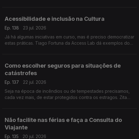
médica internista e somnologista Sandra Marques destalha.
Acessibilidade e inclusão na Cultura
Ep. 138
23 jul. 2026
Já há algumas iniciativas em curso, mas é preciso democratizar
estas práticas. Tiago Fortuna da Access Lab dá exemplos do
que há e do que ainda falta fazer para garantir o acesso a
grandes evento às pessoas com deficiência.
Como escolher seguros para situações de
catástrofes
Ep. 137
22 jul. 2026
Seja na época de incêndios ou de tempestades precisamos,
cada vez mais, de estar protegidos contra os estragos. Zita
Medeiros, advogada especialista em contencioso, dá dicas
sobre que seguros escolher.
Não facilite nas férias e faça a Consulta do
Viajante
Ep. 135
20 jul. 2026