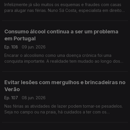
Infelizmente já são muitos os esquemas e fraudes com casas
para alugar nas férias. Nuno Sá Costa, especialista em direito
penal, ajuda-nos a identificar estas burlas.
Consumo álcool continua a ser um problema
em Portugal
Ep. 108
09 jun. 2026
Encarar o alcoolismo como uma doença crónica foi uma
conquista importante. A realidade tem mudado ao longo dos
anos, mas nem sempre para melhor, explica Ricardo Dinis
Oliveira, especialista em toxicologia.
Evitar lesões com mergulhos e brincadeiras no
Verão
Ep. 107
08 jun. 2026
Nas férias as atividades de lazer podem tornar-se pesadelos.
Seja no campo ou na praia, há cuidados a ter com os
mergulhos ou os trilhos. O fisioterapeuta Marc Reis deixa dicas
e conselhos.