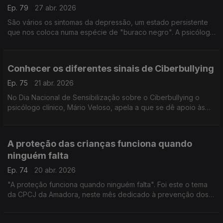
Ep. 79
27 abr. 2026
São vários os sintomas da depressão, um estado persistente
que nos coloca numa espécie de "buraco negro". A psicóloga
Cristina Castro, especialista na matéria, explica esta sensação
de apatia geral e desequilíbrio.
Conhecer os diferentes sinais de Ciberbullying
Ep. 75
21 abr. 2026
No Dia Nacional de Sensibilização sobre o Ciberbullying o
psicólogo clínico, Mário Veloso, apela a que se dê apoio às
vítimas, que se denunciem os crimes e que estejamos atento
aos sinais.
A proteção das crianças funciona quando
ninguém falta
Ep. 74
20 abr. 2026
"A proteção funciona quando ninguém falta". Foi este o tema
da CPCJ da Amadora, neste mês dedicado à prevenção dos
maus-tratos das crianças e jovens. A especialista Joana Pinto
alerta para o que todos podemos fazer.