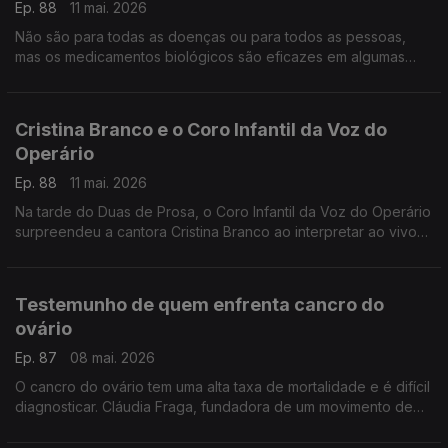
Ep. 88
11 mai. 2026
Não são para todas as doenças ou para todos as pessoas,
mas os medicamentos biológicos são eficazes em algumas
patologias. O imunoalergologista João Fonseca, ajuda a
esclarecer.
Cristina Branco e o Coro Infantil da Voz do
Operário
Ep. 88
11 mai. 2026
Na tarde do Duas de Prosa, o Coro Infantil da Voz do Operário
surpreendeu a cantora Cristina Branco ao interpretar ao vivo
"Canção de Embalar" de José Afonso
Testemunho de quem enfrenta cancro do
ovário
Ep. 87
08 mai. 2026
O cancro do ovário tem uma alta taxa de mortalidade e é difícil
diagnosticar. Cláudia Fraga, fundadora de um movimento de
apoio às mulheres e doente oncológica, partilha a sua
experiência e esclarece dúvidas.