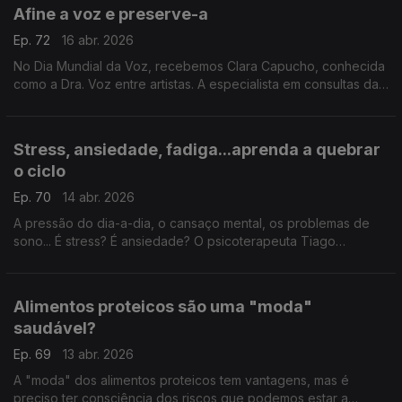
Afine a voz e preserve-a
Ep. 72
16 abr. 2026
No Dia Mundial da Voz, recebemos Clara Capucho, conhecida
como a Dra. Voz entre artistas. A especialista em consultas da
voz deixa dicas e aconselha rastreios.
Stress, ansiedade, fadiga...aprenda a quebrar
o ciclo
Ep. 70
14 abr. 2026
A pressão do dia-a-dia, o cansaço mental, os problemas de
sono... É stress? É ansiedade? O psicoterapeuta Tiago
Casaleiro ajuda-nos a diferenciar estes conceitos e,
principalmente, a descobrir como podemos melhorar.
Alimentos proteicos são uma "moda"
saudável?
Ep. 69
13 abr. 2026
A "moda" dos alimentos proteicos tem vantagens, mas é
preciso ter consciência dos riscos que podemos estar a