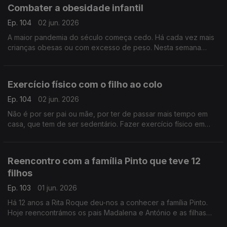
Combater a obesidade infantil
Ep. 104
02 jun. 2026
A maior pandemia do século começa cedo. Há cada vez mais
crianças obesas ou com excesso de peso. Nesta semana
dedicada a pais e filhos, oiça a nutricionista Inês Pádua sobre
este importante tema.
Exercício físico com o filho ao colo
Ep. 104
02 jun. 2026
Não é por ser pai ou mãe, por ter de passar mais tempo em
casa, que tem de ser sedentário. Fazer exercício físico em
casa é possível, como atesta o preparador físico David
Antunes.
Reencontro com a família Pinto que teve 12
filhos
Ep. 103
01 jun. 2026
Há 12 anos a Rita Roque deu-nos a conhecer a família Pinto.
Hoje reencontrámos os pais Madalena e António e as filhas
Matilde e Mónica, que partilharam como tem sido de lá para cá.