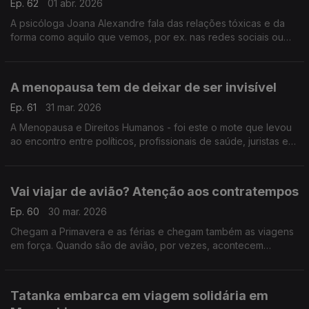
Ep. 62
01 abr. 2026
A psicóloga Joana Alexandre fala das relações tóxicas e da
forma como aquilo que vemos, por ex. nas redes sociais ou
televisão, pode contribuir negativamente para a conceção de
relações saudáveis entre os mais jovens.
A menopausa tem de deixar de ser invisível
Ep. 61
31 mar. 2026
A Menopausa e Direitos Humanos - foi este o mote que levou
ao encontro entre políticos, profissionais de saúde, juristas e
outras entidades. Cristina Mesquita de Oliveira, presidente
VIDAs, destaca o que está em causa.
Vai viajar de avião? Atenção aos contratempos
Ep. 60
30 mar. 2026
Chegam a Primavera e as férias e chegam também as viagens
em força. Quando são de avião, por vezes, acontecem
percalços para os quais deve estar preparado para responder
da melhor forma. A Graça Cabral da DECO ajuda.
Tatanka embarca em viagem solidária em