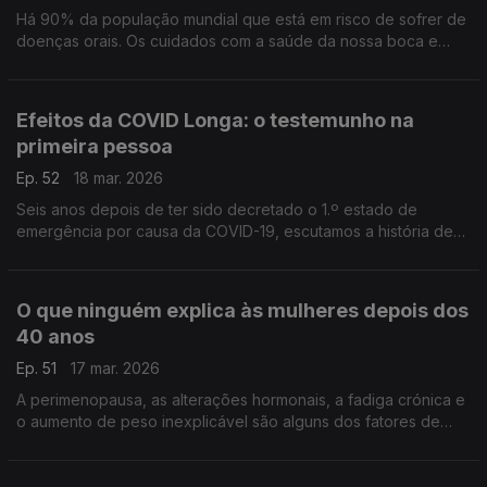
Há 90% da população mundial que está em risco de sofrer de
doenças orais. Os cuidados com a saúde da nossa boca e
dentes devem ser levados a sérios, em todas as idades, avisa
a médica dentista Rita Lourenço.
Efeitos da COVID Longa: o testemunho na
primeira pessoa
Ep. 52
18 mar. 2026
Seis anos depois de ter sido decretado o 1.º estado de
emergência por causa da COVID-19, escutamos a história de
Dora Sargento, uma médica, infetadas múltiplas vezes, cuja
vida foi gravemente afetada.
O que ninguém explica às mulheres depois dos
40 anos
Ep. 51
17 mar. 2026
A perimenopausa, as alterações hormonais, a fadiga crónica e
o aumento de peso inexplicável são alguns dos fatores de
envelhecimento que afetam o bem-estar das mulheres, como
nos explica a médica Marta Padilha.