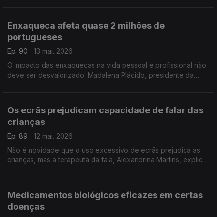
Festival, faz o balanço desta década.
Enxaqueca afeta quase 2 milhões de
portugueses
Ep. 90
13 mai. 2026
O impacto das enxaquecas na vida pessoal e profissional não
deve ser desvalorizado. Madalena Plácido, presidente da
Associação MIIGRA, fala desta doença e do trabalho que está
a ser feito junto das empesas.
Os ecrãs prejudicam capacidade de falar das
crianças
Ep. 89
12 mai. 2026
Não é novidade que o uso excessivo de ecrãs prejudica as
crianças, mas a terapeuta da fala, Alexandrina Martins, explica
como se está a limitar forma de falar e a capacidade de
atenção dos mais novos.
Medicamentos biológicos eficazes em certas
doenças