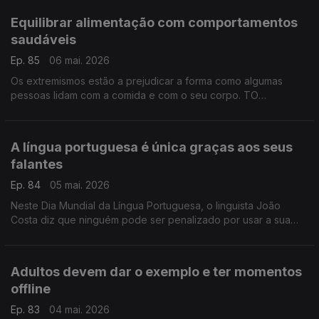
Equilibrar alimentação com comportamentos
saudáveis
Ep. 85
06 mai. 2026
Os extremismos estão a prejudicar a forma como algumas
pessoas lidam com a comida e com o seu corpo. TO
preparador físico Tiago Guimarães, explica como se
consegue chegar a um equilíbrio.
A língua portuguesa é única graças aos seus
falantes
Ep. 84
05 mai. 2026
Neste Dia Mundial da Língua Portuguesa, o linguista João
Costa diz que ninguém pode ser penalizado por usar a sua
língua. No caso do português, são os diferentes sotaques e a
diversidade de falantes que a tornam única.
Adultos devem dar o exemplo e ter momentos
offline
Ep. 83
04 mai. 2026