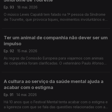
Ep. 93
18 mai. 2026
O músico Lewis Capaldi tem falado na 1ª pessoa da Síndrome
de Tourette, que provoca tiques, movimentos involuntários e
sons que não se conseguem controlar. A psicóloga Rita
Ferreira da Costa ajuda a acabar com o estigma.
Ter um animal de companhia não dever ser um
impulso
Ep. 92
15 mai. 2026
As regras da Comissão Europeia para viajarmos com animais
de companhia foram clarificadas. O veterinário Paulo Afonso
ajuda a perceber o que implica ter um animal, quais são os
direitos, mas também os deveres.
A cultura ao serviço da saúde mental ajuda a
acabar com o estigma
Ep. 91
14 mai. 2026
Há 10 anos que o Festival Mental tenta acabar com o estigma e
a ligeireza com que se fala das questões relacionadas com a
saúde mental em Portugal. Ana Pinto Coelho, diretora do