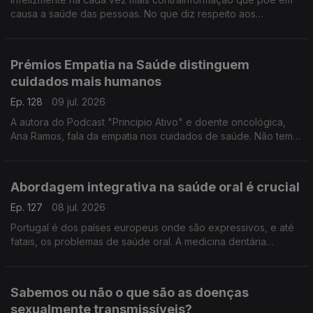
causa a saúde das pessoas. No que diz respeito aos
protetores solares Sara Fernandes, farmacêutica e autora da
página "Makedown", esclarece as dúvidas e os mitos.
Prémios Empatia na Saúde distinguem
cuidados mais humanos
Ep. 128
09 jul. 2026
A autora do Podcast "Principio Ativo" e doente oncológica,
Ana Ramos, fala da empatia nos cuidados de saúde. Não tem
dúvidas de que podem fazer a diferença para a adesão aos
tratamentos e para a recuperação dos doentes.
Abordagem integrativa na saúde oral é crucial
Ep. 127
08 jul. 2026
Portugal é dos países europeus onde são expressivos, e até
fatais, os problemas de saúde oral. A medicina dentária
integrativa tem uma abordagem nova que pode fazer toda a
diferença, explica a médica Yola Figueiredo.
Sabemos ou não o que são as doenças
sexualmente transmissíveis?