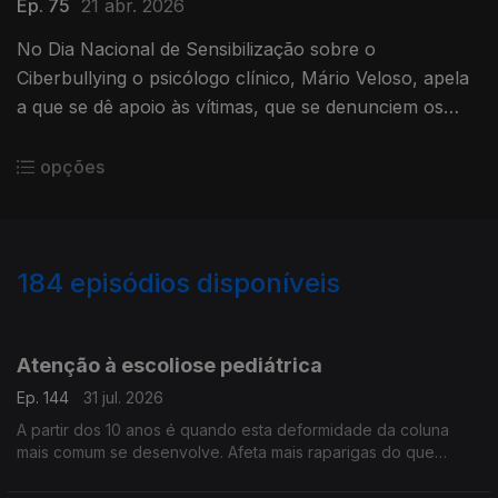
Ep. 75
21 abr. 2026
No Dia Nacional de Sensibilização sobre o
Ciberbullying o psicólogo clínico, Mário Veloso, apela
a que se dê apoio às vítimas, que se denunciem os
crimes e que estejamos atento aos sinais.
opções
184
episódios disponíveis
942396
937889
933310
929931
921978
917580
912975
908086
Atenção à escoliose pediátrica
Ep. 144
31 jul. 2026
A partir dos 10 anos é quando esta deformidade da coluna
mais comum se desenvolve. Afeta mais raparigas do que
rapazes e vamos percebê-la melhor, com a ajuda do médico
ortopedista pediátrico, João Campagnolo.