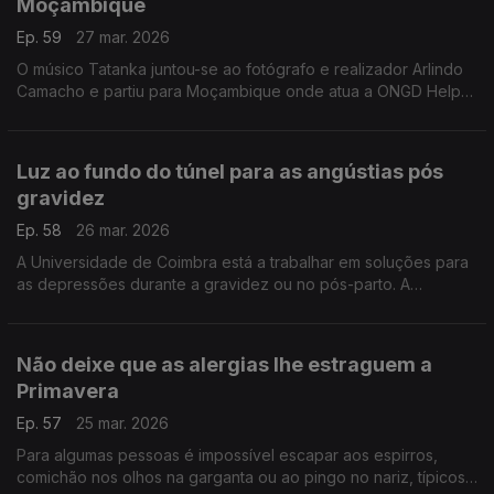
Moçambique
Ep. 59
27 mar. 2026
O músico Tatanka juntou-se ao fotógrafo e realizador Arlindo
Camacho e partiu para Moçambique onde atua a ONGD Helpo.
A experiência única que está a viver vai resultar num hino, com
as comunidades mais desprotegidas.
Luz ao fundo do túnel para as angústias pós
gravidez
Ep. 58
26 mar. 2026
A Universidade de Coimbra está a trabalhar em soluções para
as depressões durante a gravidez ou no pós-parto. A
investigadora Ana Ganho Ávila explica o que está em causa e
o que já é possível fazer.
Não deixe que as alergias lhe estraguem a
Primavera
Ep. 57
25 mar. 2026
Para algumas pessoas é impossível escapar aos espirros,
comichão nos olhos na garganta ou ao pingo no nariz, típicos