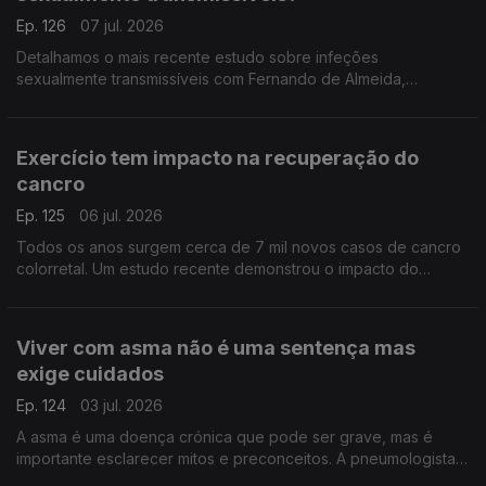
Ep. 126
07 jul. 2026
Detalhamos o mais recente estudo sobre infeções
sexualmente transmissíveis com Fernando de Almeida,
presidente do Instituto Ricardo Jorge.
Exercício tem impacto na recuperação do
cancro
Ep. 125
06 jul. 2026
Todos os anos surgem cerca de 7 mil novos casos de cancro
colorretal. Um estudo recente demonstrou o impacto do
exercício físico na sobrevivência destes doentes. A
oncologista Maria Teresa Neves deixa alguns conselhos.
Viver com asma não é uma sentença mas
exige cuidados
Ep. 124
03 jul. 2026
A asma é uma doença crónica que pode ser grave, mas é
importante esclarecer mitos e preconceitos. A pneumologista
Vera Clérigo explica como se desenvolve e como se pode