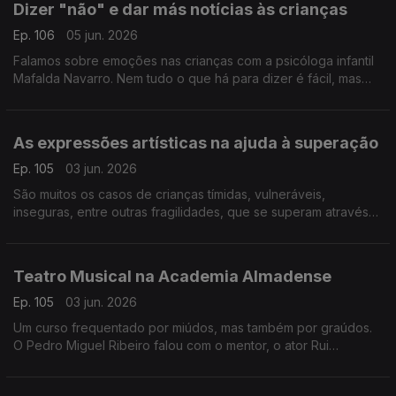
Dizer "não" e dar más notícias às crianças
Ep. 106
05 jun. 2026
Falamos sobre emoções nas crianças com a psicóloga infantil
Mafalda Navarro. Nem tudo o que há para dizer é fácil, mas
existem estratégias e formas de agir para minimizar impactos.
As expressões artísticas na ajuda à superação
Ep. 105
03 jun. 2026
São muitos os casos de crianças tímidas, vulneráveis,
inseguras, entre outras fragilidades, que se superam através
das artes. É sobre criatividade e expressões que falamos com
Ricardo Galrito, que partilha inúmeros casos.
Teatro Musical na Academia Almadense
Ep. 105
03 jun. 2026
Um curso frequentado por miúdos, mas também por graúdos.
O Pedro Miguel Ribeiro falou com o mentor, o ator Rui
Andrade, e com algumas das crianças que frequentam o curso
e que mostram muito entusiasmo!