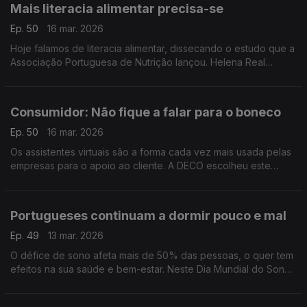
Mais literacia alimentar precisa-se
Ep. 50
16 mar. 2026
Hoje falamos de literacia alimentar, dissecando o estudo que a
Associação Portuguesa de Nutrição lançou. Helena Real
explica que idosos e famílias de baixos rendimentos têm mais
dificuldades nesta área.
Consumidor: Não fique a falar para o boneco
Ep. 50
16 mar. 2026
Os assistentes virtuais são a forma cada vez mais usada pelas
empresas para o apoio ao cliente. A DECO escolheu este
tema, que tem gerados muitas queixas, para a edição deste
ano do Dia do Consumidor.
Portugueses continuam a dormir pouco e mal
Ep. 49
13 mar. 2026
O défice de sono afeta mais de 50% das pessoas, o quer tem
efeitos na sua saúde e bem-estar. Neste Dia Mundial do Sono
ouvimos os conselhos da pneumologista Teresa Costa.