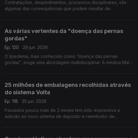
Contratações, despedimentos, processos disciplinares, são
algumas das consequências que podem resultar de
publicações nas redes sociais. Eduardo Castro Marques,
advogado, deixa alguns alertas e esclarece dúvidas.
As várias vertentes da "doença das pernas
gordas"
Ep. 120
29 jun. 2026
O lipedema, mais conhecido como “doença das pernas
gordas", exige uma abordagem multidisciplinar. A médica Marta
Padilha, a nutricionista Maria Inês Antunes e a psicóloga Ana
Carina Valente, deixam alguns conselhos.
25 milhões de embalagens recolhidas através
do sistema Volta
Ep. 118
25 jun. 2026
Passados pouco mais de 2 meses tem sido expressiva a
adesão ao novo sistema de depósito e reembolso de
garrafas, o Volta. 25 milhões de embalagens foram recolhidas,
adianta Leonardo Mathias, Presidente da SDR Portugal.