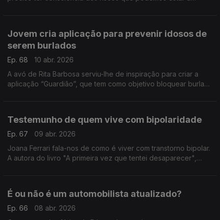
correr. A nutricionista Mónica Sousa ajuda-nos a perceber os
prós e os contras.
Jovem cria aplicação para prevenir idosos de
serem burlados
Ep. 68
10 abr. 2026
A avó de Rita Barbosa serviu-lhe de inspiração para criar a
aplicação “Guardião”, que tem como objetivo bloquear burlas.
A jovem venceu um concurso na Alemanha e já tem parceiros
de peso para implementar o projeto.
Testemunho de quem vive com bipolaridade
Ep. 67
09 abr. 2026
Joana Ferrari fala-nos de como é viver com transtorno bipolar.
A autora do livro "A primeira vez que tentei desaparecer",
cujas vendas revertem para a APAV, aborda temas como
depressão, suicídio e violência doméstica.
É ou não é um automobilista atualizado?
Ep. 66
08 abr. 2026