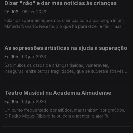
Dizer "não" e dar más notícias às crianças
Ep. 106
05 jun. 2026
Falamos sobre emoções nas crianças com a psicóloga infantil
Mafalda Navarro. Nem tudo o que há para dizer é fácil, mas
existem estratégias e formas de agir para minimizar impactos.
As expressões artísticas na ajuda à superação
Ep. 105
03 jun. 2026
São muitos os casos de crianças tímidas, vulneráveis,
inseguras, entre outras fragilidades, que se superam através
das artes. É sobre criatividade e expressões que falamos com
Ricardo Galrito, que partilha inúmeros casos.
Teatro Musical na Academia Almadense
Ep. 105
03 jun. 2026
Um curso frequentado por miúdos, mas também por graúdos.
O Pedro Miguel Ribeiro falou com o mentor, o ator Rui
Andrade, e com algumas das crianças que frequentam o curso
e que mostram muito entusiasmo!