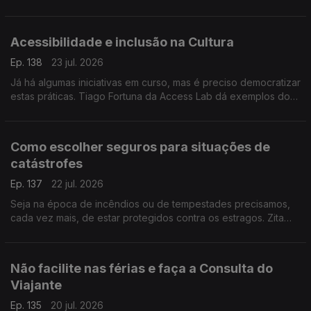
médica internista e somnologista Sandra Marques destalha.
Acessibilidade e inclusão na Cultura
Ep. 138
23 jul. 2026
Já há algumas iniciativas em curso, mas é preciso democratizar
estas práticas. Tiago Fortuna da Access Lab dá exemplos do
que há e do que ainda falta fazer para garantir o acesso a
grandes evento às pessoas com deficiência.
Como escolher seguros para situações de
catástrofes
Ep. 137
22 jul. 2026
Seja na época de incêndios ou de tempestades precisamos,
cada vez mais, de estar protegidos contra os estragos. Zita
Medeiros, advogada especialista em contencioso, dá dicas
sobre que seguros escolher.
Não facilite nas férias e faça a Consulta do
Viajante
Ep. 135
20 jul. 2026