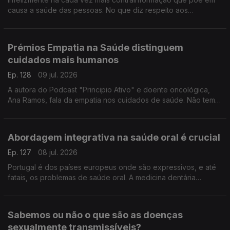
causa a saúde das pessoas. No que diz respeito aos
protetores solares Sara Fernandes, farmacêutica e autora da
página "Makedown", esclarece as dúvidas e os mitos.
Prémios Empatia na Saúde distinguem
cuidados mais humanos
Ep. 128
09 jul. 2026
A autora do Podcast "Principio Ativo" e doente oncológica,
Ana Ramos, fala da empatia nos cuidados de saúde. Não tem
dúvidas de que podem fazer a diferença para a adesão aos
tratamentos e para a recuperação dos doentes.
Abordagem integrativa na saúde oral é crucial
Ep. 127
08 jul. 2026
Portugal é dos países europeus onde são expressivos, e até
fatais, os problemas de saúde oral. A medicina dentária
integrativa tem uma abordagem nova que pode fazer toda a
diferença, explica a médica Yola Figueiredo.
Sabemos ou não o que são as doenças
sexualmente transmissíveis?