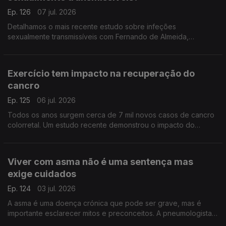
Ep. 126
07 jul. 2026
Detalhamos o mais recente estudo sobre infeções
sexualmente transmissíveis com Fernando de Almeida,
presidente do Instituto Ricardo Jorge.
Exercício tem impacto na recuperação do
cancro
Ep. 125
06 jul. 2026
Todos os anos surgem cerca de 7 mil novos casos de cancro
colorretal. Um estudo recente demonstrou o impacto do
exercício físico na sobrevivência destes doentes. A
oncologista Maria Teresa Neves deixa alguns conselhos.
Viver com asma não é uma sentença mas
exige cuidados
Ep. 124
03 jul. 2026
A asma é uma doença crónica que pode ser grave, mas é
importante esclarecer mitos e preconceitos. A pneumologista
Vera Clérigo explica como se desenvolve e como se pode