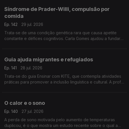
Síndrome de Prader-Willi, compulsão por
comida
Ep. 142
29 jul. 2026
Trata-se de uma condição genética rara que causa apetite
constante e défices cognitivos. Carla Gomes ajudou a fundar
uma associação e é mãe de um jovem adulto com esta
condição.
Guia ajuda migrantes e refugiados
Ep. 141
28 jul. 2026
Trata-se do guia Ensinar com KITE, que contempla atividades
práticas para promover a inclusão linguística e cultural. A prof
Cristina Martins da Universidade de Coimbra explica ao
pormenor em que consiste.
O calor e o sono
Ep. 140
27 jul. 2026
A perda de sono motivada pelo aumento de temperaturas
duplicou, é o que mostra um estudo recente sobre o qual a