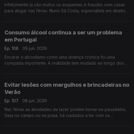
Infelizmente já são muitos os esquemas e fraudes com casas
para alugar nas férias. Nuno Sá Costa, especialista em direito
penal, ajuda-nos a identificar estas burlas.
Consumo álcool continua a ser um problema
em Portugal
Ep. 108
09 jun. 2026
Encarar o alcoolismo como uma doença crónica foi uma
conquista importante. A realidade tem mudado ao longo dos
anos, mas nem sempre para melhor, explica Ricardo Dinis
Oliveira, especialista em toxicologia.
Evitar lesões com mergulhos e brincadeiras no
Verão
Ep. 107
08 jun. 2026
Nas férias as atividades de lazer podem tornar-se pesadelos.
Seja no campo ou na praia, há cuidados a ter com os
mergulhos ou os trilhos. O fisioterapeuta Marc Reis deixa dicas
e conselhos.