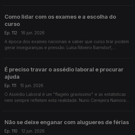
de ajuda para engravidar. O Médico Especialista em
Ginecologia e Obstetrícia, esclarece as dúvidas.
Como lidar com os exames e a escolha do
curso
Ep. 112
16 jun. 2026
A época dos exames nacionais e saber que curso tirar podem
gerar inseguranças e pressão. Luísa Ribeiro Barnstorf,
psicóloga clínica, deixa dicas aos estudantes para lidar com o
stress.
É preciso travar o assédio laboral e procurar
ajuda
Ep. 111
15 jun. 2026
O Assédio Laboral é um "flagelo gravíssimo" e as estatísticas
nem sempre refletem esta realidade. Nuno Cerejeira Namora
ajuda a perceber os sinais e a saber como se pode defender.
Não se deixe enganar com alugueres de férias
Ep. 110
12 jun. 2026