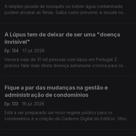
A simples picada de mosquito ou beber água contaminada
podem arruinar as férias. Saiba como prevenir, e escute os
conselhos de Gabriela Saldanha, Presidente Sociedade
Portuguesa da Medicina do Viajante.
A Lúpus tem de deixar de ser uma "doença
invisível"
Ep. 134
17 jul. 2026
Haverá mais de 10 mil pessoas com lúpus em Portugal. É
preciso falar mais desta doença autoimune crónica para os
diagnósticos serem atempados. Rita Mendes, presidente da
Associação de Doentes com Lúpus, esclarece-nos.
Fique a par das mudanças na gestão e
administração de condomínios
Ep. 133
16 jul. 2026
Está a ser preparado um novo regime jurídico para os
condomínios e a criação do Caderno Digital do Edifício. Vítor
Amaral, Presidente da Associação de Gestão e Administração
de Condomínios, esclarece-nos.