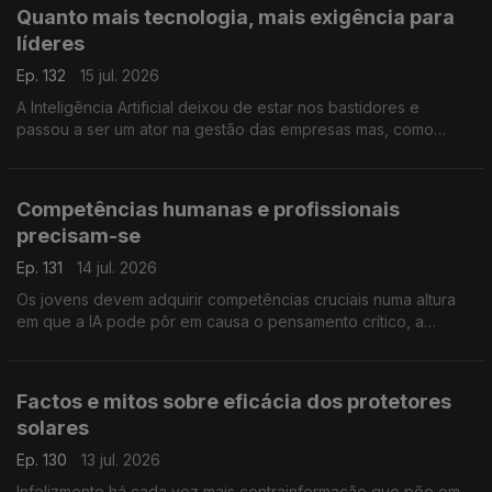
Quanto mais tecnologia, mais exigência para
líderes
Ep. 132
15 jul. 2026
A Inteligência Artificial deixou de estar nos bastidores e
passou a ser um ator na gestão das empresas mas, como
alerta a professora Susana Tavares, há competências e
responsabilidades que são exclusivas dos líderes.
Competências humanas e profissionais
precisam-se
Ep. 131
14 jul. 2026
Os jovens devem adquirir competências cruciais numa altura
em que a IA pode pôr em causa o pensamento crítico, a
comunicação e a empatia. A professora Inês Guerra destaca o
papel das universidades neste processo.
Factos e mitos sobre eficácia dos protetores
solares
Ep. 130
13 jul. 2026
Infelizmente há cada vez mais contrainformação que põe em