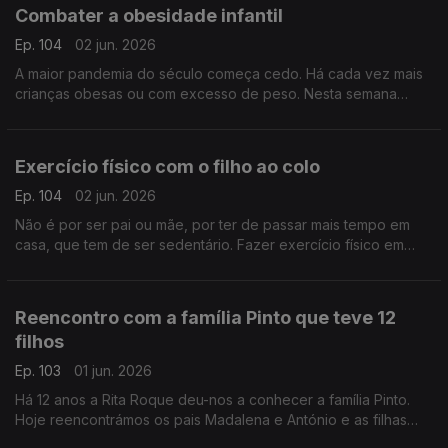
Combater a obesidade infantil
Ep. 104
02 jun. 2026
A maior pandemia do século começa cedo. Há cada vez mais
crianças obesas ou com excesso de peso. Nesta semana
dedicada a pais e filhos, oiça a nutricionista Inês Pádua sobre
este importante tema.
Exercício físico com o filho ao colo
Ep. 104
02 jun. 2026
Não é por ser pai ou mãe, por ter de passar mais tempo em
casa, que tem de ser sedentário. Fazer exercício físico em
casa é possível, como atesta o preparador físico David
Antunes.
Reencontro com a família Pinto que teve 12
filhos
Ep. 103
01 jun. 2026
Há 12 anos a Rita Roque deu-nos a conhecer a família Pinto.
Hoje reencontrámos os pais Madalena e António e as filhas
Matilde e Mónica, que partilharam como tem sido de lá para cá.