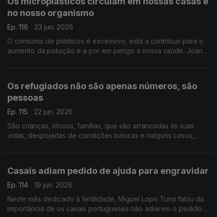
Os microplásticos circulam em nossas casas e
no nosso organismo
Ep. 116
23 jun. 2026
O consumo de plásticos é excessivo, está a contribuir para o
aumento da poluição e a por em perigo a nossa saúde. Joana
Prata esclarece os perigos dos microplásticos, que estão
presentes em nossas casas e no nosso corpo.
Os refugiados não são apenas números, são
pessoas
Ep. 115
22 jun. 2026
São crianças, idosos, famílias, que são arrancadas às suas
vidas, despojadas de condições básicas e nalguns casos,
violentadas. Soraya Ventura diretora da Portugal com ACNUR,
fala da situação atual e de como pode ajudar.
Casais adiam pedido de ajuda para engravidar
Ep. 114
19 jun. 2026
Neste mês dedicado à fertilidade, Miguel Lopo Tuna falou da
importância de os casais portugueses não adiarem o pedido