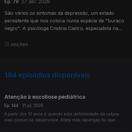
Ep. 79
27 abr. 2026
São vários os sintomas da depressão, um estado
persistente que nos coloca numa espécie de "buraco
negro". A psicóloga Cristina Castro, especialista na
matéria, explica esta sensação de apatia geral e
desequilíbrio.
opções
184
episódios disponíveis
942396
937889
933310
Atenção à escoliose pediátrica
Ep. 144
31 jul. 2026
A partir dos 10 anos é quando esta deformidade da coluna
mais comum se desenvolve. Afeta mais raparigas do que
rapazes e vamos percebê-la melhor, com a ajuda do médico
ortopedista pediátrico, João Campagnolo.