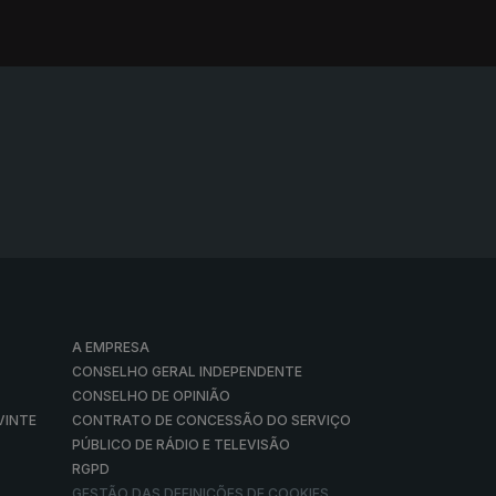
A EMPRESA
CONSELHO GERAL INDEPENDENTE
CONSELHO DE OPINIÃO
VINTE
CONTRATO DE CONCESSÃO DO SERVIÇO
PÚBLICO DE RÁDIO E TELEVISÃO
RGPD
GESTÃO DAS DEFINIÇÕES DE COOKIES