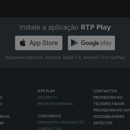
Instale a aplicação
RTP Play
Disponível para iOS, Android, Apple TV, Android TV e CarPlay
RTP PLAY
CONTACTOS
O
EM DIRETO
PROVEDORA DO
ÃO
REVER PROGRAMAS
TELESPECTADOR
PROVEDORA DO OU
CONCURSOS
UIVOS
ACESSIBILIDADES
PERGUNTAS FREQUENTES
NA
SATÉLITES
CONTACTOS