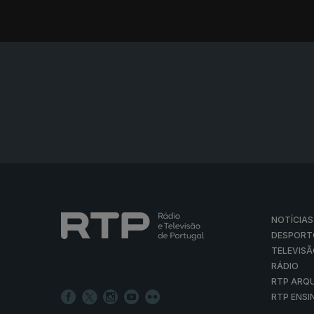
NOTÍCIAS
DESPORT
TELEVIS
RÁDIO
RTP ARQ
RTP ENSI