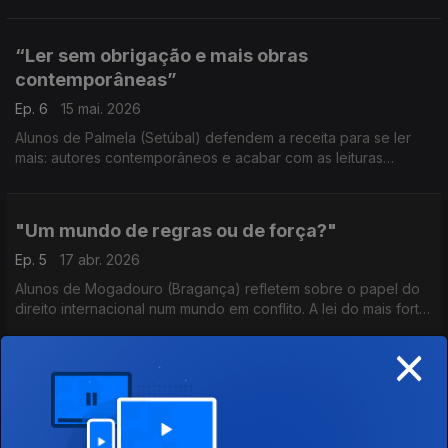
acesso ao Ensino Superior, no último episódio desta primeira
temporada do "A Tua Opinião Conta".
“Ler sem obrigação e mais obras
contemporâneas”
Ep. 6
15 mai. 2026
Alunos de Palmela (Setúbal) defendem a receita para se ler
mais: autores contemporâneos e acabar com as leituras
obrigatórias, sobretudo de obras mais datadas.
"Um mundo de regras ou de força?"
Ep. 5
17 abr. 2026
Alunos de Mogadouro (Bragança) refletem sobre o papel do
direito internacional num mundo em conflito. A lei do mais forte
prevalece. A União Europeia não pode ficar para trás.
×
"Não estamos preparados para as alterações
climáticas"
Ep. 4
20 mar. 2026