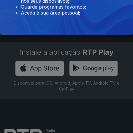
nos seus dispositivos;
A Tua Opinião Conta vai às escolas ouvir os alunos do
Guarde programas favoritos;
secundário sobre temas da atualidade. Na estreia, o autor e
Aceda à sua área pessoal;
moderador Miguel Soares, regressa à escola que frequentou,
para ouvir os estudantes sobre a liberdade.
Instale a aplicação
RTP Play
Disponível para iOS, Android, Apple TV, Android TV e
CarPlay