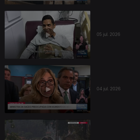
05 jul. 2026
04 jul. 2026
940176