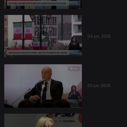
04 jun. 2026
03 jun. 2026