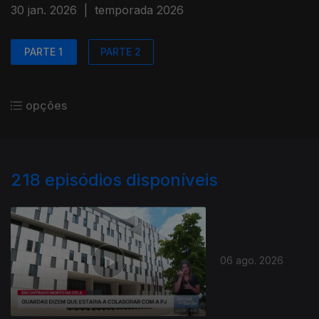
30 jan. 2026
|
temporada 2026
PARTE 1
PARTE 2
opções
218
episódios disponíveis
06 ago. 2026