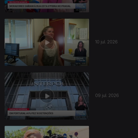
10 jul. 2026
09 jul. 2026