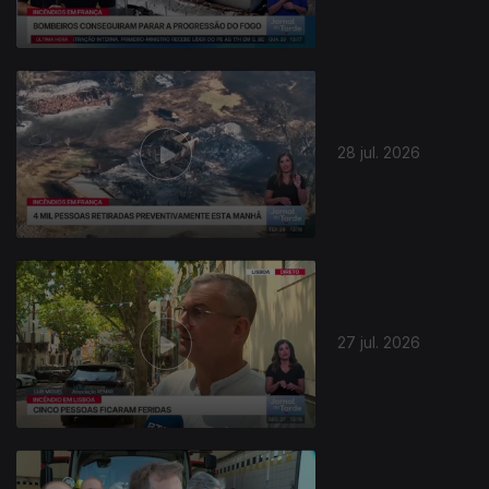
28 jul. 2026
945012
27 jul. 2026