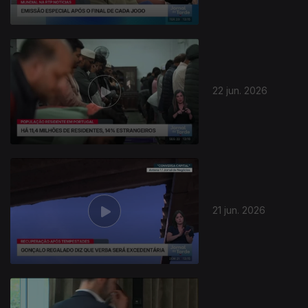
22 jun. 2026
937498
21 jun. 2026