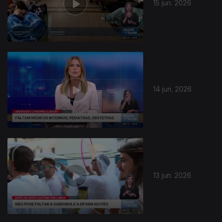
15 jun. 2026
14 jun. 2026
13 jun. 2026