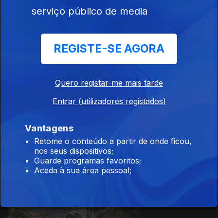
serviço público de media
REGISTE-SE AGORA
05 jul. 2026
Quero registar-me mais tarde
Entrar (utilizadores registados)
Vantagens
04 jul. 2026
Retome o conteúdo a partir de onde ficou,
nos seus dispositivos;
Guarde programas favoritos;
Aceda à sua área pessoal;
940176