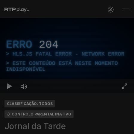
ERRO
204
HLS.JS FATAL ERROR - NETWORK ERROR
ESTE CONTEÚDO ESTÁ NESTE MOMENTO
INDISPONÍVEL
CLASSIFICAÇÃO: TODOS
CONTROLO PARENTAL INATIVO
Jornal da Tarde