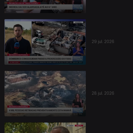
29 jul. 2026
945166
28 jul. 2026