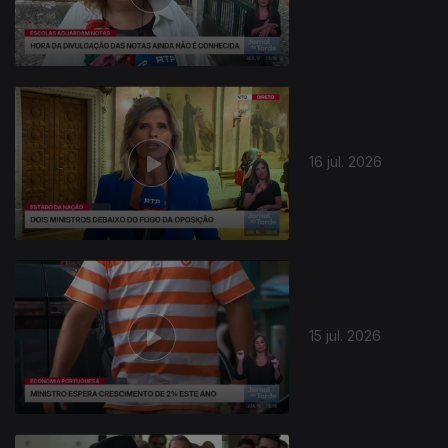
942882
16 jul. 2026
15 jul. 2026