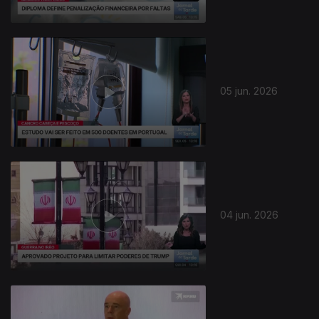
05 jun. 2026
04 jun. 2026