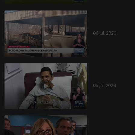
06 jul. 2026
05 jul. 2026
940451