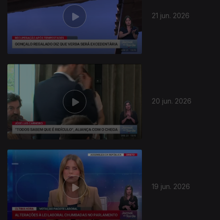
21 jun. 2026
20 jun. 2026
19 jun. 2026