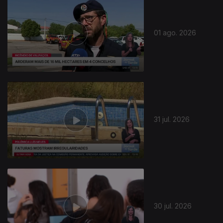
01 ago. 2026
31 jul. 2026
30 jul. 2026