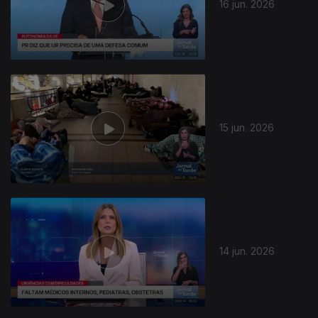
16 jun. 2026
15 jun. 2026
14 jun. 2026