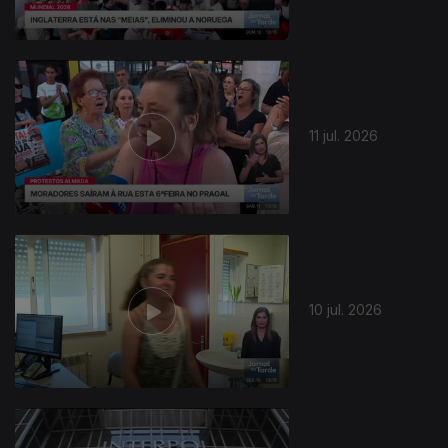
11 jul. 2026
10 jul. 2026