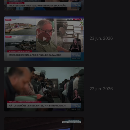
23 jun. 2026
937604
22 jun. 2026