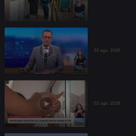
03 ago. 2026
02 ago. 2026