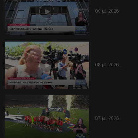
09 jul. 2026
08 jul. 2026
07 jul. 2026