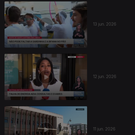
13 jun. 2026
12 jun. 2026
11 jun. 2026