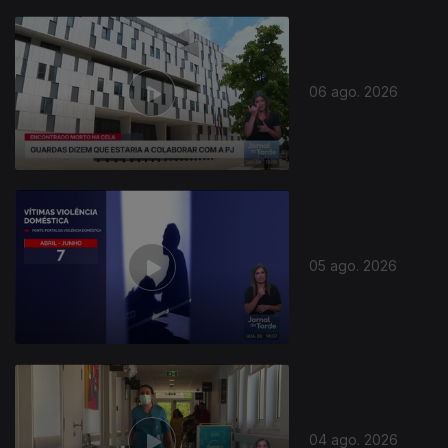
06 ago. 2026
05 ago. 2026
04 ago. 2026