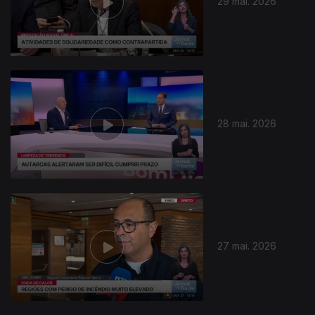
29 mai. 2026
28 mai. 2026
27 mai. 2026