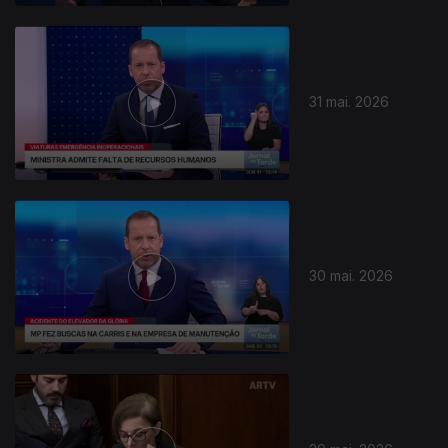
31 mai. 2026
30 mai. 2026
932411