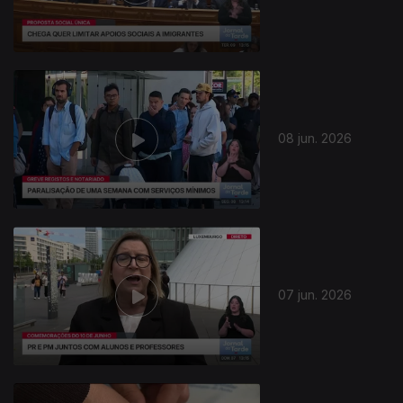
934567
08 jun. 2026
07 jun. 2026