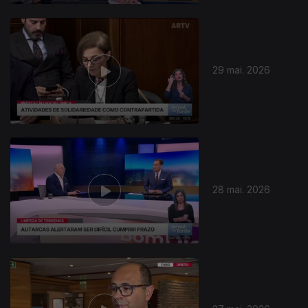
29 mai. 2026
28 mai. 2026
931863