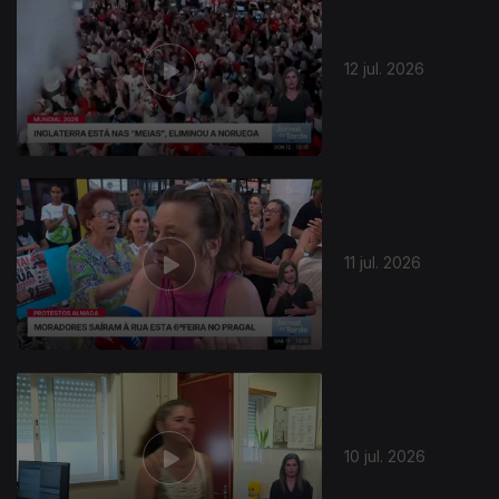
12 jul. 2026
11 jul. 2026
10 jul. 2026