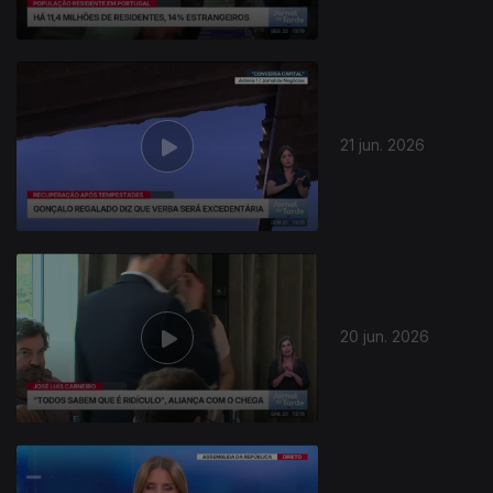
21 jun. 2026
937287
20 jun. 2026