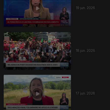
19 jun. 2026
18 jun. 2026
17 jun. 2026