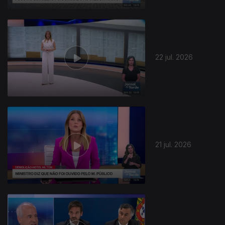
22 jul. 2026
21 jul. 2026