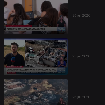
30 jul. 2026
29 jul. 2026
28 jul. 2026