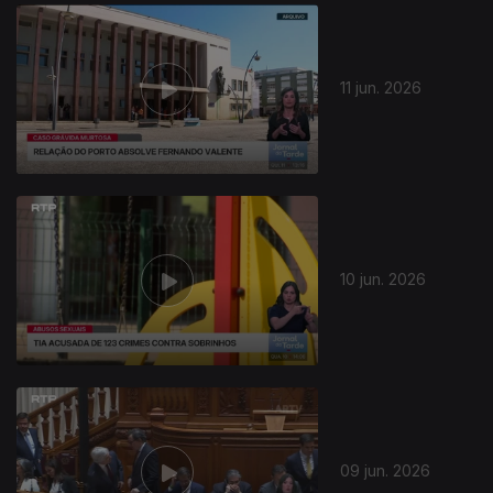
11 jun. 2026
10 jun. 2026
09 jun. 2026