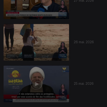
27 mai. 2026
26 mai. 2026
25 mai. 2026