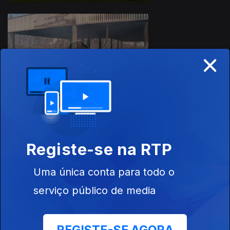
×
06 jul. 2026
05 jul. 2026
Registe-se na RTP
Uma única conta para todo o
serviço público de media