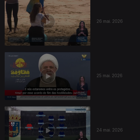
26 mai. 2026
25 mai. 2026
24 mai. 2026