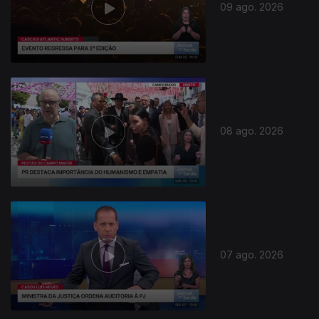
09 ago. 2026
08 ago. 2026
07 ago. 2026