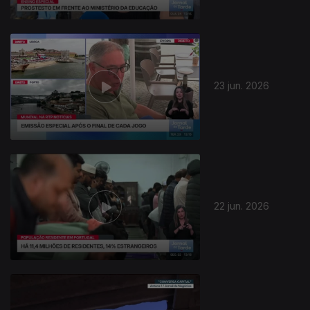
23 jun. 2026
22 jun. 2026