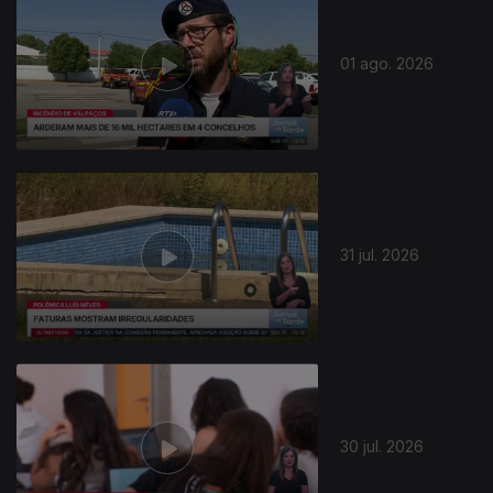
01 ago. 2026
945909
31 jul. 2026
30 jul. 2026