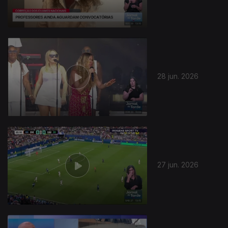
28 jun. 2026
27 jun. 2026