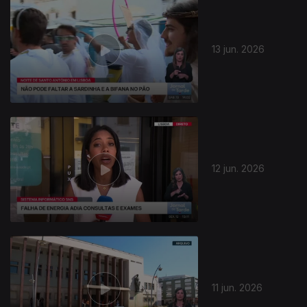
935780
13 jun. 2026
12 jun. 2026
11 jun. 2026