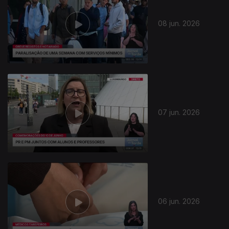
08 jun. 2026
07 jun. 2026
06 jun. 2026