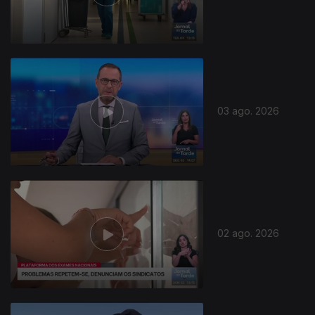
03 ago. 2026
02 ago. 2026