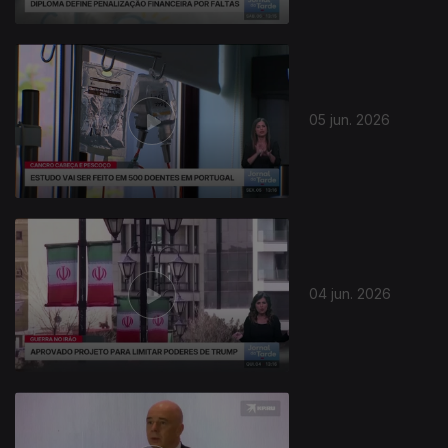
05 jun. 2026
04 jun. 2026