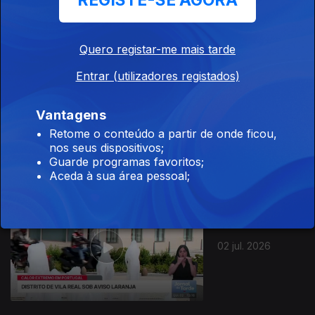
REGISTE-SE AGORA
04 jul. 2026
Quero registar-me mais tarde
Entrar (utilizadores registados)
Vantagens
03 jul. 2026
Retome o conteúdo a partir de onde ficou,
nos seus dispositivos;
Guarde programas favoritos;
Aceda à sua área pessoal;
02 jul. 2026