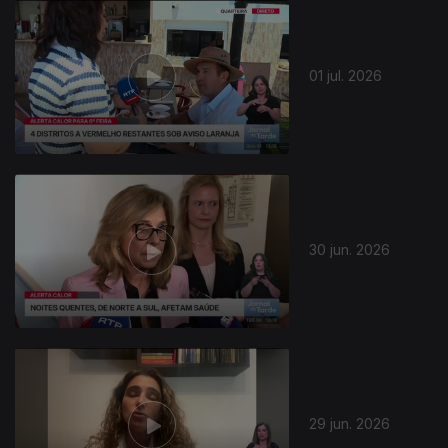
01 jul. 2026
30 jun. 2026
29 jun. 2026