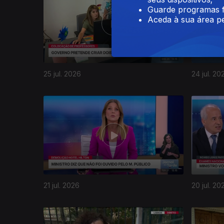
Guarde programas f
Aceda à sua área pe
25 jul. 2026
24 jul. 20
21 jul. 2026
20 jul. 20
942634