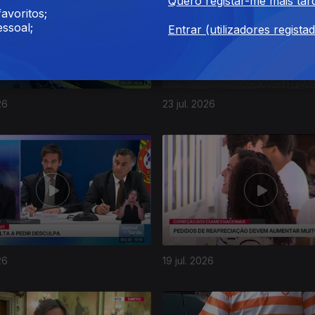
Quero registar-me mais tar
avoritos;
ssoal;
Entrar (utilizadores regista
26
23 jul. 2026
26
19 jul. 2026