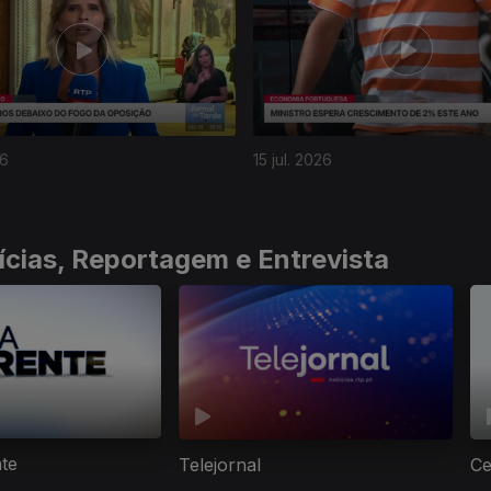
26
15 jul. 2026
ícias, Reportagem e Entrevista
nte
Telejornal
Ce