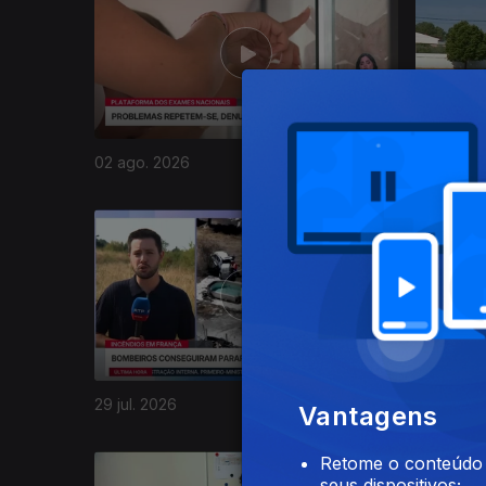
02 ago. 2026
01 ago. 2
945012
29 jul. 2026
28 jul. 20
Vantagens
Retome o conteúdo a
seus dispositivos;