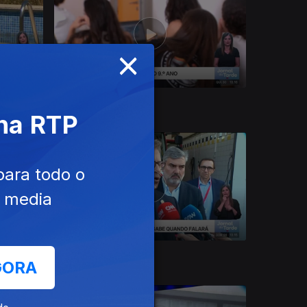
×
30 jul. 2026
 na RTP
para todo o
e media
26 jul. 2026
GORA