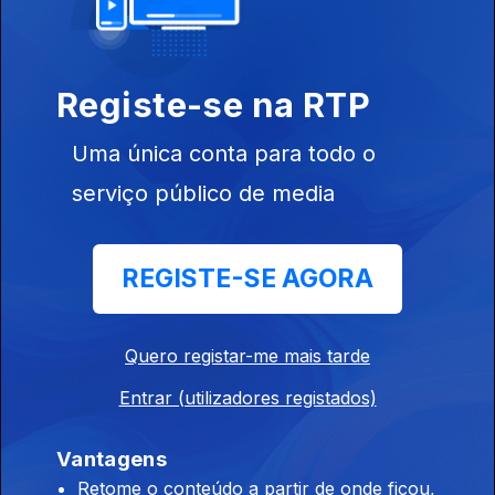
Registe-se na RTP
18 jul. 2026
Uma única conta para todo o
serviço público de media
REGISTE-SE AGORA
17 jul. 2026
Quero registar-me mais tarde
Entrar (utilizadores registados)
Vantagens
16 jul. 2026
Retome o conteúdo a partir de onde ficou,