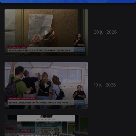
20 jul. 2026
19 jul. 2026