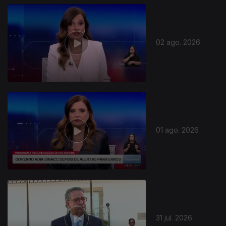
02 ago. 2026
01 ago. 2026
31 jul. 2026