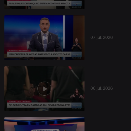
07 jul. 2026
06 jul. 2026