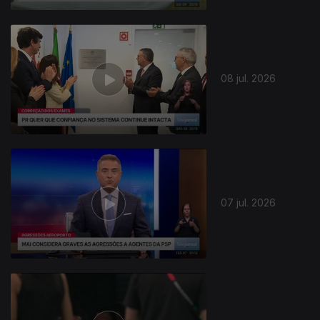
08 jul. 2026
07 jul. 2026
940749