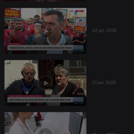
02 jun. 2026
01 jun. 2026
932987