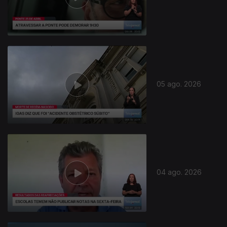
05 ago. 2026
04 ago. 2026