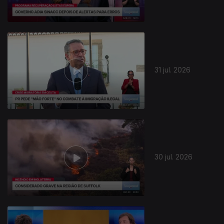
31 jul. 2026
945757
30 jul. 2026