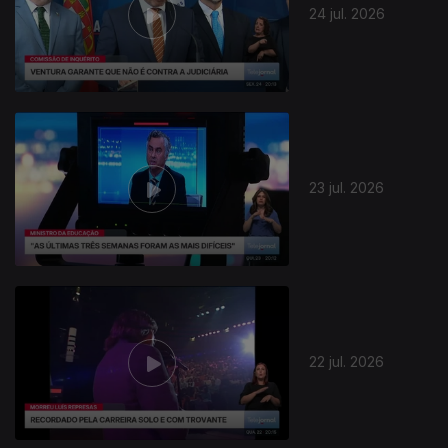
24 jul. 2026
23 jul. 2026
22 jul. 2026