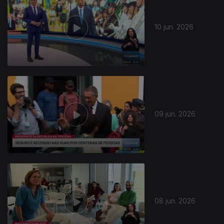
10 jun. 2026
09 jun. 2026
08 jun. 2026