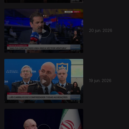
20 jun. 2026
19 jun. 2026