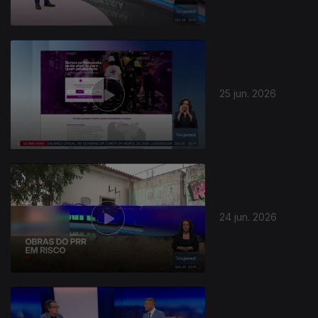
25 jun. 2026
938193
24 jun. 2026