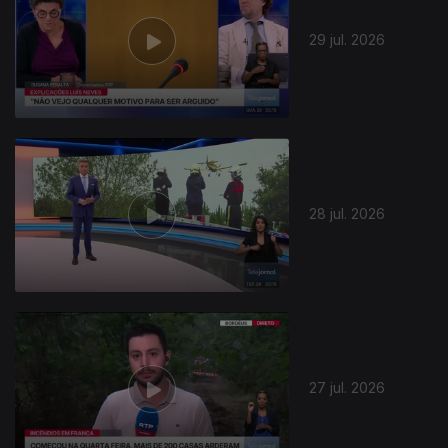
29 jul. 2026
28 jul. 2026
27 jul. 2026