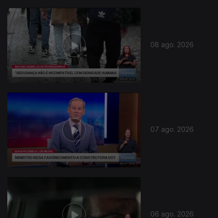
08 ago. 2026
07 ago. 2026
06 ago. 2026