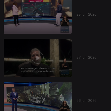
28 jun. 2026
27 jun. 2026
26 jun. 2026