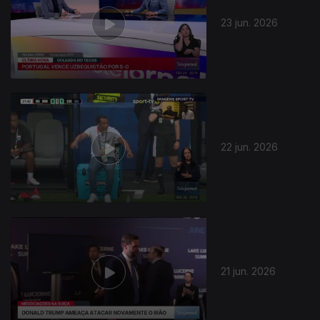
23 jun. 2026
22 jun. 2026
21 jun. 2026