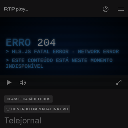
ERRO
204
HLS.JS FATAL ERROR - NETWORK ERROR
ESTE CONTEÚDO ESTÁ NESTE MOMENTO
INDISPONÍVEL
CLASSIFICAÇÃO: TODOS
CONTROLO PARENTAL INATIVO
Telejornal