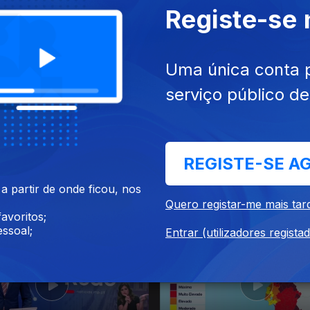
Registe-se
26
17 jul. 2026
Uma única conta 
serviço público d
REGISTE-SE A
 partir de onde ficou, nos
26
13 jul. 2026
Quero registar-me mais tar
avoritos;
ssoal;
Entrar (utilizadores regista