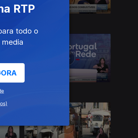
 na RTP
16 jul. 2026
para todo o
e media
GORA
10 jul. 2026
de
dos)