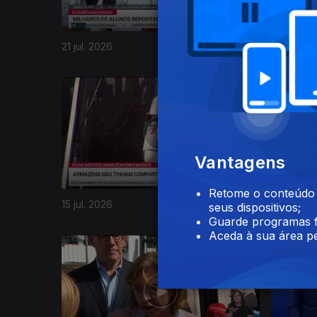
21 jul. 2026
20 jul. 20
Vantagens
Retome o conteúdo a
15 jul. 2026
14 jul. 20
seus dispositivos;
Guarde programas f
Aceda à sua área pe
940502