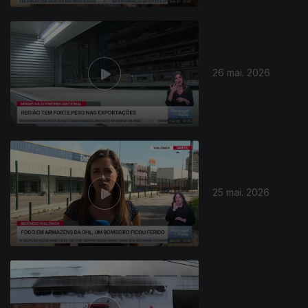
26 mai. 2026
25 mai. 2026