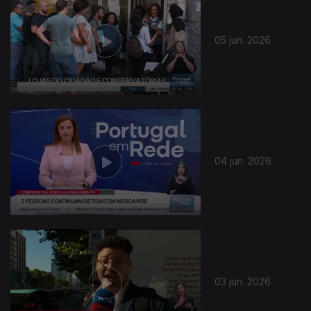
05 jun. 2026
04 jun. 2026
03 jun. 2026