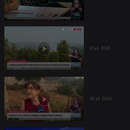
31 jul. 2026
30 jul. 2026