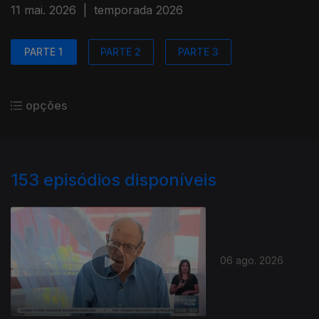
11 mai. 2026
|
temporada 2026
PARTE 1
PARTE 2
PARTE 3
opções
153
episódios disponíveis
06 ago. 2026