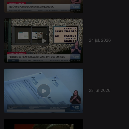
24 jul. 2026
944342
23 jul. 2026