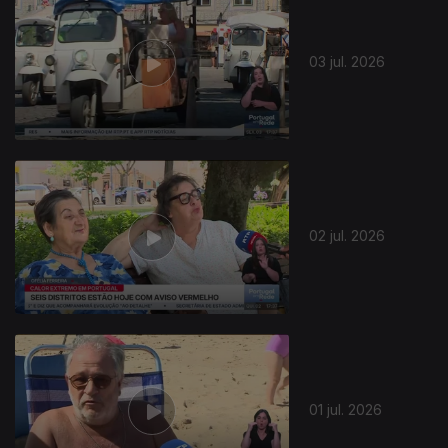
03 jul. 2026
02 jul. 2026
01 jul. 2026