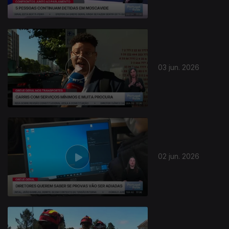
03 jun. 2026
933308
02 jun. 2026