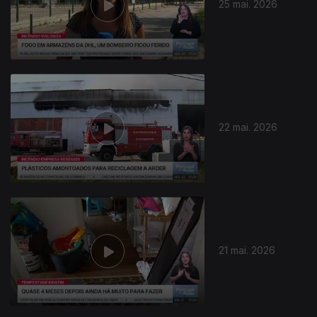
25 mai. 2026
22 mai. 2026
21 mai. 2026