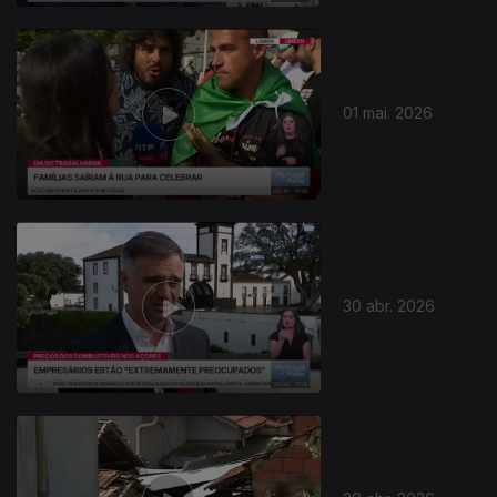
01 mai. 2026
30 abr. 2026
925490