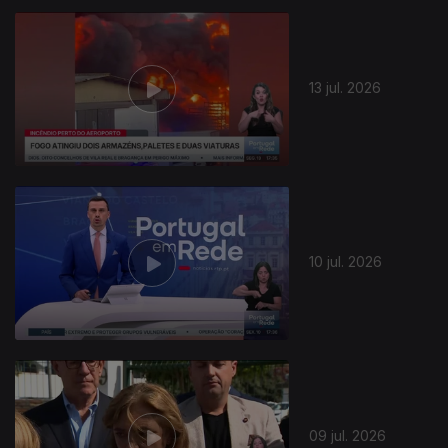
13 jul. 2026
10 jul. 2026
09 jul. 2026