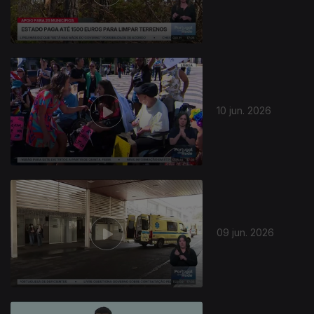
10 jun. 2026
09 jun. 2026