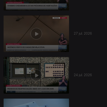
27 jul. 2026
944560
24 jul. 2026