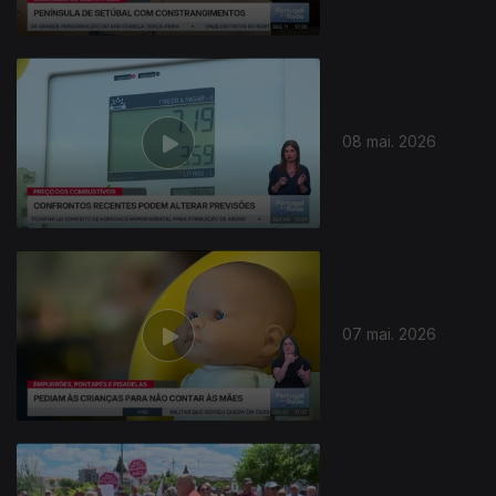
08 mai. 2026
07 mai. 2026