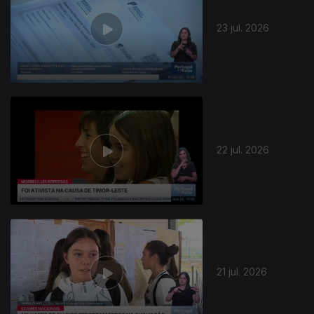
23 jul. 2026
22 jul. 2026
21 jul. 2026