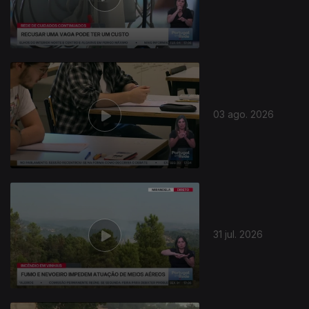
03 ago. 2026
31 jul. 2026