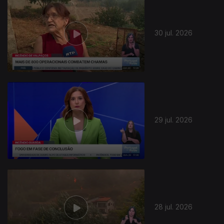
30 jul. 2026
29 jul. 2026
28 jul. 2026