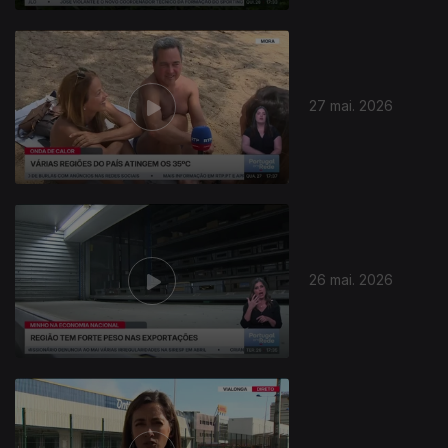
27 mai. 2026
26 mai. 2026