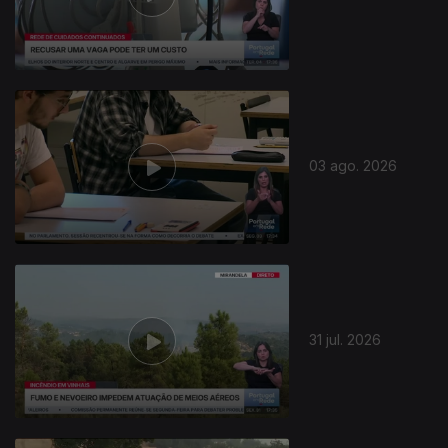
03 ago. 2026
31 jul. 2026