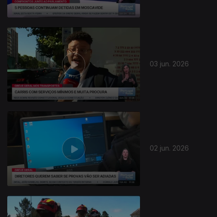
03 jun. 2026
933308
02 jun. 2026