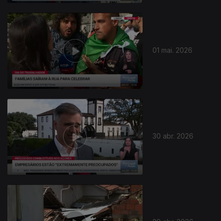
01 mai. 2026
30 abr. 2026
925490