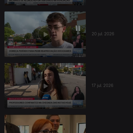
20 jul. 2026
17 jul. 2026