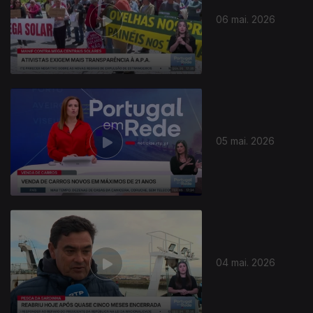
06 mai. 2026
05 mai. 2026
04 mai. 2026