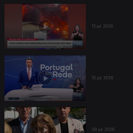
13 jul. 2026
10 jul. 2026
09 jul. 2026