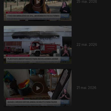
25 mai. 2026
22 mai. 2026
21 mai. 2026