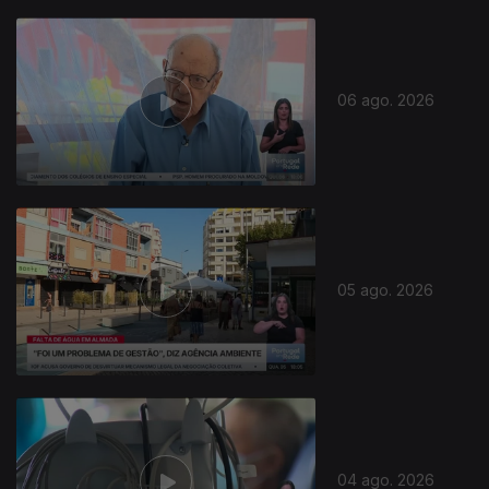
06 ago. 2026
05 ago. 2026
04 ago. 2026